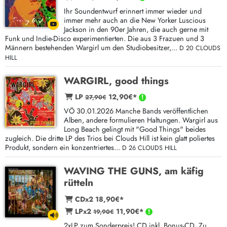
Ihr Soundentwurf erinnert immer wieder und
immer mehr auch an die New Yorker Luscious
Jackson in den 90er Jahren, die auch gerne mit
Funk und Indie-Disco experimentierten. Die aus 3 Frazuen und 3
Männern bestehenden Wargirl um den Studiobesitzer,...
D 20 CLOUDS
HILL
WARGIRL, good things
LP
12,90€*
27,90€
VÖ 30.01.2026 Manche Bands veröffentlichen
Alben, andere formulieren Haltungen. Wargirl aus
Long Beach gelingt mit "Good Things" beides
zugleich. Die dritte LP des Trios bei Clouds Hill ist kein glatt poliertes
Produkt, sondern ein konzentriertes...
D 26 CLOUDS HILL
WAVING THE GUNS, am käfig
rütteln
CDx2 18,90€*
LPx2
11,90€*
19,90€
2xLP zum Sonderpreis! CD inkl. Bonus-CD. Zu