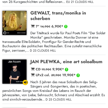
von 26 Kurzgeschichten und Reflexionen...
EU 21 CLOUDS HILL
GEWALT, trans/monika in
scherben
7"
6,90€*
14,90€
Der Titeltrack wurde für Paul Poets Film "Der Soldat
Monika" geschrieben. Monika Donner ist eine
transsexuelle Elite-Soldatin, Frontfigur für Gender-Rechte und
Buchautorin des politischen Rechtsaußen. Eine zutiefst menschliche
Figur, zerrissen,...
D 23 CLOUDS HILL
JAN PLEWKA, eine art soloalbum
CD
9,90€*
19,90€
LPx2 col.
19,90€*
39,90€
Nach 5 Jahren das neue Soloalbum des Selig--
Sängers und -Songwriters, das in poetischen,
persönlichen Songs vom Kreislauf des Lebens im Rausch der
Jahreszeiten, von Liebe, Sehnsucht, Schmerz und Abschied erzählt. Es
sind sinnlich-verzaubernde...
D 25 CLOUDS HILL