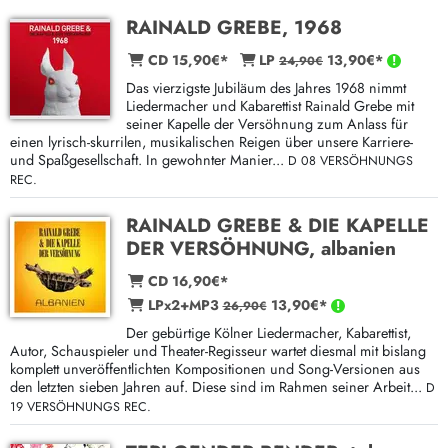
RAINALD GREBE, 1968
CD 15,90€*
LP
13,90€*
24,90€
Das vierzigste Jubiläum des Jahres 1968 nimmt
Liedermacher und Kabarettist Rainald Grebe mit
seiner Kapelle der Versöhnung zum Anlass für
einen lyrisch-skurrilen, musikalischen Reigen über unsere Karriere-
und Spaßgesellschaft. In gewohnter Manier...
D 08 VERSÖHNUNGS
REC.
RAINALD GREBE & DIE KAPELLE
DER VERSÖHNUNG, albanien
CD 16,90€*
LPx2+MP3
13,90€*
26,90€
Der gebürtige Kölner Liedermacher, Kabarettist,
Autor, Schauspieler und Theater-Regisseur wartet diesmal mit bislang
komplett unveröffentlichten Kompositionen und Song-Versionen aus
den letzten sieben Jahren auf. Diese sind im Rahmen seiner Arbeit...
D
19 VERSÖHNUNGS REC.