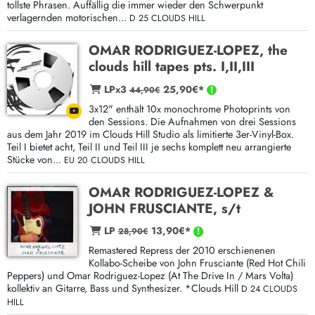
tollste Phrasen. Auffällig die immer wieder den Schwerpunkt
verlagernden motorischen...
D 25 CLOUDS HILL
OMAR RODRIGUEZ-LOPEZ, the
clouds hill tapes pts. I,II,III
LPx3
25,90€*
44,90€
3x12" enthält 10x monochrome Photoprints von
den Sessions. Die Aufnahmen von drei Sessions
aus dem Jahr 2019 im Clouds Hill Studio als limitierte 3er-Vinyl-Box.
Teil I bietet acht, Teil II und Teil III je sechs komplett neu arrangierte
Stücke von...
EU 20 CLOUDS HILL
OMAR RODRIGUEZ-LOPEZ &
JOHN FRUSCIANTE, s/t
LP
13,90€*
28,90€
Remastered Repress der 2010 erschienenen
Kollabo-Scheibe von John Frusciante (Red Hot Chili
Peppers) und Omar Rodriguez-Lopez (At The Drive In / Mars Volta)
kollektiv an Gitarre, Bass und Synthesizer. *Clouds Hill
D 24 CLOUDS
HILL