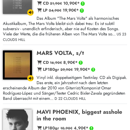
CD
10,90€*
21,90€
LP
19,90€*
24,90€
Das Album "The Mars Volta" als harmonisches
Akustikalbum, The Mars Volta bleibt sich dabei treu: Es ist subtil
subversiv - unendlich erfinderisch, aber nie auf Kosten des Songs.
Viele der Werte, die die früheren Alben von The Mars Volta so...
US 23
CLOUDS HILL
MARS VOLTA, s/t
CD
8,90€*
16,90€
LP180gr
19,90€*
29,90€
Vinyl inkl. doppelseitigem Textinlay. CD als Digipak.
Das erste, ein Jahrzehnt nach dem letzten
erscheinende Album der 2010 von Gitarrist/Komponist Omar
Rodríguez-López und Sänger/Texter Cedric Bixler-Zavala gegründeten
Band überrascht mit einem...
D 22 CLOUDS HILL
MAVI PHOENIX, biggest asshole
in the room
LP180gr
4,90€*
10,90€