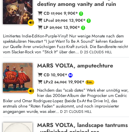
destiny among vanity and ruin
CD
9,90€*
17,90€
LPcol
13,90€*
29,90€
LP
13,90€*
29,90€
Limitiertes Indie-Edition-Purple-Vinyl! Nur wenige Monate nach dem
spektakulären Neustart "I Just Want To Be A Sound" kehren Kadavar
zur Quelle ihrer urwüchsigen Fuzz-Kraft zurück. Die Bandbreite reicht
vom Slacker-Rock von "Stick It" über den...
D 25 CLOUDS HILL
MARS VOLTA, amputechture
CD 10,90€*
LPx2
19,90€*
34,90€
Nachdem das "scab dates" Werk eher unnötig war,
hier das 2006er-Album der Progrocker um Cedric
Bixler und Omar Rodriguez-Lopez (beide Ex-At the Drive In), das
erstmals ohne "Roten Faden" auskommt, und noch improvisierter
angegangen wurde, was aber...
D 21 CLOUDS HILL
MARS VOLTA, landscape tantrums
- unfinished original rec.