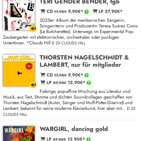
TERI GENDER BENDER, tgb
CD
9,90€*
LP 27,90€*
17,90€
2025er- Album der mexikanischen Sängerin,
Songwriterin und Produzentin Teresa Suárez Cosio
(Le Butcherettes). Unterwegs im Experimental Pop-
Zaubergarten mit elektronischen, orchestralen oder punkigen
Untertönen. *Clouds Hill
D 25 CLOUDS HILL
THORSTEN NAGELSCHMIDT &
LAMBERT, nur für mitglieder
CD
9,90€*
17,90€
LP
15,90€*
29,90€
Fiebrige, pop-affine Mischung aus Literatur und
Musik, aus Text, Stimme und dichten Soundcollagen geschaffen von
Thorsten Nagelschmidt (Autor, Sänger und Muff-Potter-Gitarrist) und
Lambert, bekannt für seine moderne Klavierkunst, hier aber mit...
D 25
CLOUDS HILL
WARGIRL, dancing gold
LP
12,90€*
27,50€