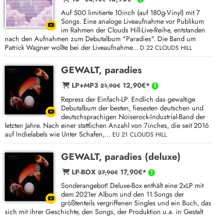
Auf 500 limitierte 10inch (auf 180g-Vinyl) mit 7
Songs. Eine analoge Liveaufnahme vor Publikum
im Rahmen der Clouds Hill-Live-Reihe, entstanden
nach den Aufnahmen zum Debutalbum "Paradies". Die Band um
Patrick Wagner wollte bei der Liveaufnahme...
D 22 CLOUDS HILL
GEWALT, paradies
LP+MP3
12,90€*
21,90€
Repress der Einfach-LP. Endlich das gewaltige
Debutalbum der besten, fiesesten deutschen und
deutschsprachigen Noiserock-Industrial-Band der
letzten Jahre. Nach einer stattlichen Anzahl von 7inches, die seit 2016
auf Indielabels wie Unter Schafen,...
EU 21 CLOUDS HILL
GEWALT, paradies (deluxe)
LP-BOX
17,90€*
27,90€
Sonderangebot! Deluxe-Box enthält eine 2xLP mit
dem 2021er Album und den 11 Songs der
größtenteils vergriffenen Singles und ein Buch, das
sich mit ihrer Geschichte, den Songs, der Produktion u.a. in Gestalt