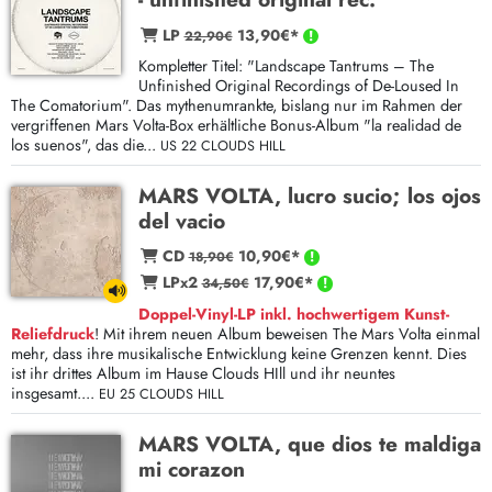
LP
13,90€*
22,90€
Kompletter Titel: "Landscape Tantrums – The
Unfinished Original Recordings of De-Loused In
The Comatorium". Das mythenumrankte, bislang nur im Rahmen der
vergriffenen Mars Volta-Box erhältliche Bonus-Album "la realidad de
los suenos", das die...
US 22 CLOUDS HILL
MARS VOLTA, lucro sucio; los ojos
del vacio
CD
10,90€*
18,90€
LPx2
17,90€*
34,50€
Doppel-Vinyl-LP inkl. hochwertigem Kunst-
Reliefdruck
! Mit ihrem neuen Album beweisen The Mars Volta einmal
mehr, dass ihre musikalische Entwicklung keine Grenzen kennt. Dies
ist ihr drittes Album im Hause Clouds HIll und ihr neuntes
insgesamt....
EU 25 CLOUDS HILL
MARS VOLTA, que dios te maldiga
mi corazon