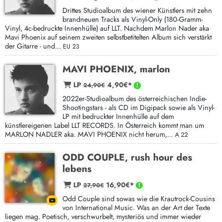
Drittes Studioalbum des wiener Künstlers mit zehn
brandneuen Tracks als Vinyl-Only (180-Gramm-
Vinyl, 4c-bedruckte Innenhülle) auf LLT. Nachdem Marlon Nader aka
Mavi Phoenix auf seinem zweiten selbstbetitelten Album sich verstärkt
der Gitarre - und...
EU 23
MAVI PHOENIX, marlon
LP
4,90€*
24,90€
2022er-Studioalbum des österreichischen Indie-
Shootingstars - als CD im Digipack sowie als Vinyl-
LP mit bedruckter Innenhülle auf dem
künstlereigenen Label LLT RECORDS. In Österreich kommt man um
MARLON NADLER aka. MAVI PHOENIX nicht herum,...
A 22
ODD COUPLE, rush hour des
lebens
LP
16,90€*
27,90€
Odd Couple sind sowas wie die Krautrock-Cousins
von International Music. Was an der Art der Texte
liegen mag. Poetisch, verschwurbelt, mysteriös und immer wieder