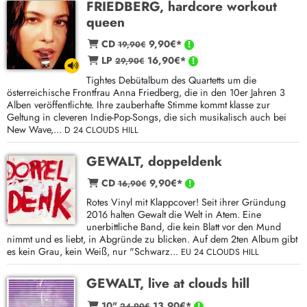
FRIEDBERG, hardcore workout
queen
CD
9,90€*
19,90€
LP
16,90€*
29,90€
Tightes Debütalbum des Quartetts um die
österreichische Frontfrau Anna Friedberg, die in den 10er Jahren 3
Alben veröffentlichte. Ihre zauberhafte Stimme kommt klasse zur
Geltung in cleveren Indie-Pop-Songs, die sich musikalisch auch bei
New Wave,...
D 24 CLOUDS HILL
GEWALT, doppeldenk
CD
9,90€*
16,90€
Rotes Vinyl mit Klappcover! Seit ihrer Gründung
2016 halten Gewalt die Welt in Atem. Eine
unerbittliche Band, die kein Blatt vor den Mund
nimmt und es liebt, in Abgründe zu blicken. Auf dem 2ten Album gibt
es kein Grau, kein Weiß, nur "Schwarz...
EU 24 CLOUDS HILL
GEWALT, live at clouds hill
10"
13,90€*
24,90€