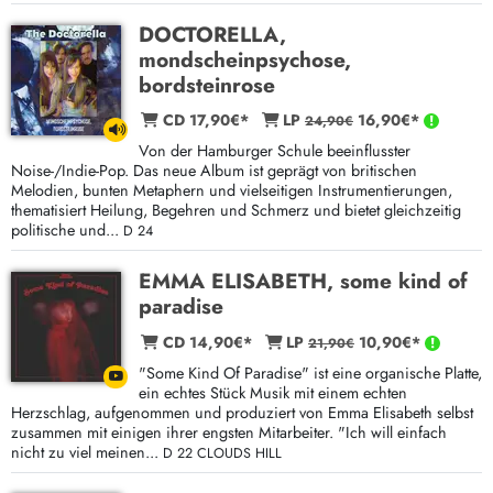
DOCTORELLA,
mondscheinpsychose,
bordsteinrose
CD 17,90€*
LP
16,90€*
24,90€
Von der Hamburger Schule beeinflusster
Noise-/Indie-Pop. Das neue Album ist geprägt von britischen
Melodien, bunten Metaphern und vielseitigen Instrumentierungen,
thematisiert Heilung, Begehren und Schmerz und bietet gleichzeitig
politische und...
D 24
EMMA ELISABETH, some kind of
paradise
CD 14,90€*
LP
10,90€*
21,90€
"Some Kind Of Paradise" ist eine organische Platte,
ein echtes Stück Musik mit einem echten
Herzschlag, aufgenommen und produziert von Emma Elisabeth selbst
zusammen mit einigen ihrer engsten Mitarbeiter. "Ich will einfach
nicht zu viel meinen...
D 22 CLOUDS HILL