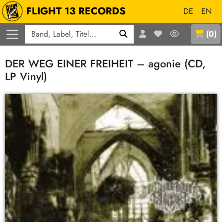
FLIGHT 13 RECORDS
DE
EN
Q
(
0
)
DER WEG EINER FREIHEIT – agonie (CD,
LP Vinyl)