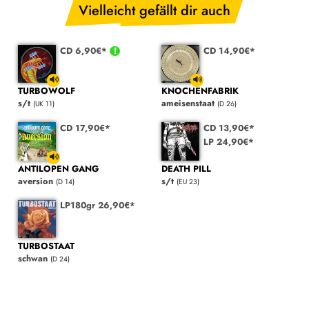
Vielleicht gefällt dir auch
CD 6,90€*
CD 14,90€*
TURBOWOLF
KNOCHENFABRIK
s/t
ameisenstaat
(UK 11)
(D 26)
CD 17,90€*
CD 13,90€*
LP 24,90€*
ANTILOPEN GANG
DEATH PILL
aversion
s/t
(D 14)
(EU 23)
LP180gr 26,90€*
TURBOSTAAT
schwan
(D 24)