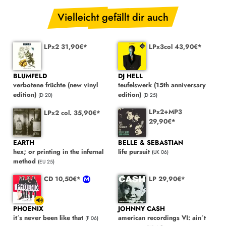
Vielleicht gefällt dir auch
LPx2 31,90€*
LPx3col 43,90€*
BLUMFELD
DJ HELL
verbotene früchte (new vinyl
teufelswerk (15th anniversary
edition)
edition)
(D 20)
(D 25)
LPx2+MP3
LPx2 col. 35,90€*
29,90€*
EARTH
BELLE & SEBASTIAN
hex; or printing in the infernal
life pursuit
(UK 06)
method
(EU 25)
CD 10,50€*
LP 29,90€*
PHOENIX
JOHNNY CASH
it´s never been like that
american recordings VI: ain´t
(F 06)