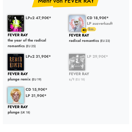
Mehr von FEVER RAY
LPx2 47,90€*
CD 18,90€*
LP ausverkauft
FEVER RAY
FEVER RAY
the year of the radical
radical romantics
(EU 23)
romantics
(EU 25)
LPx2 31,90€*
LP 29,90€*
FEVER RAY
FEVER RAY
plunge remix
s/t
(EU 19)
(EU 18)
CD 15,90€*
LP 31,90€*
FEVER RAY
plunge
(UK 18)