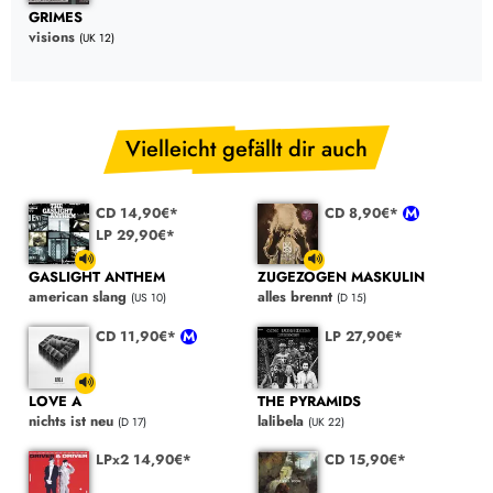
GRIMES
visions
(UK 12)
Vielleicht gefällt dir auch
CD 14,90€*
CD 8,90€*
LP 29,90€*
GASLIGHT ANTHEM
ZUGEZOGEN MASKULIN
american slang
alles brennt
(US 10)
(D 15)
CD 11,90€*
LP 27,90€*
LOVE A
THE PYRAMIDS
nichts ist neu
lalibela
(D 17)
(UK 22)
LPx2 14,90€*
CD 15,90€*