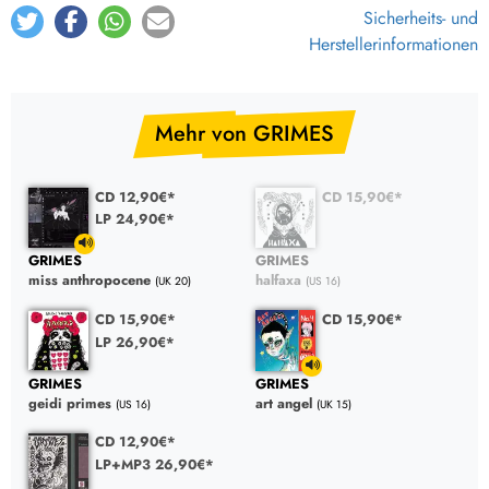
Sicherheits- und
Herstellerinformationen
Mehr von GRIMES
CD 12,90€*
CD 15,90€*
LP 24,90€*
GRIMES
GRIMES
miss anthropocene
halfaxa
(UK 20)
(US 16)
CD 15,90€*
CD 15,90€*
LP 26,90€*
GRIMES
GRIMES
geidi primes
art angel
(US 16)
(UK 15)
CD 12,90€*
LP+MP3 26,90€*