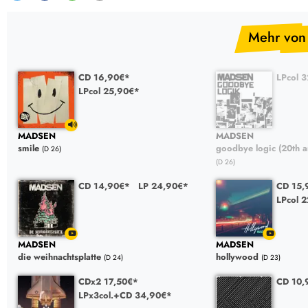
Mehr vo
CD 16,90€*
LPcol 
LPcol 25,90€*
MADSEN
MADSEN
smile
goodbye logic (20th a
(D 26)
(D 26)
CD 14,90€*
LP 24,90€*
CD 15,
LPcol 
MADSEN
MADSEN
die weihnachtsplatte
hollywood
(D 24)
(D 23)
CDx2 17,50€*
CD 10
LPx3col.+CD 34,90€*