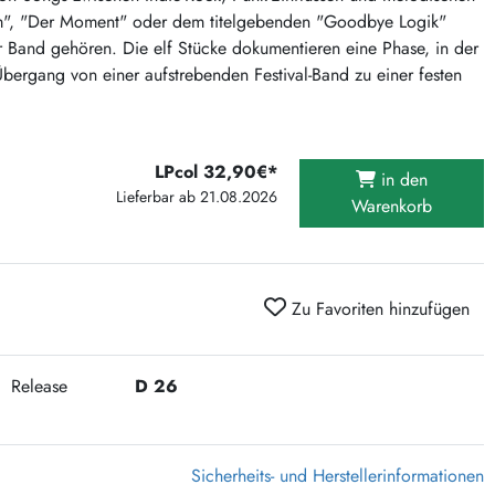
375 Aktion Vinyl Q3 2026
turm", "Der Moment" oder dem titelgebenden "Goodbye Logik"
er Band gehören. Die elf Stücke dokumentieren eine Phase, in der
Clouds Hill & Broken Silence-Sommer-Aktion
Übergang von einer aufstrebenden Festival-Band zu einer festen
RSD 2026
FLIGHT 13 REC. SALE
Epitaph Vinyl Günstiger
LPcol 32,90€*
in den
Unter Schafen-Vinyl günstig
Lieferbar ab 21.08.2026
Warenkorb
Zu Favoriten hinzufügen
Release
D 26
Sicherheits- und Herstellerinformationen