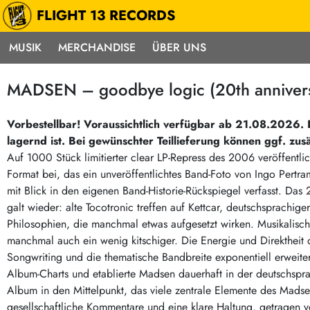
FLIGHT 13 RECORDS
MUSIK
MERCHANDISE
ÜBER UNS
Musik
Punk / HC
Electron
MADSEN – goodbye logic (20th anniversa
Alle Neuheiten
Hardcore
Neok
Pre-Order
Emo
Abst
Vorbestellbar! Voraussichtlich verfügbar ab 21.08.2026. D
lagernd ist. Bei gewünschter Teillieferung können ggf. zus
Highlights
Postpunk / New Wave
Elec
Auf 1000 Stück limitierter clear LP-Repress des 2006 veröffentlich
Exklusiv & Limitiert
Punkrock
Reggae
Format bei, das ein unveröffentlichtes Band-Foto von Ingo Pertr
Soul 
Neu auf Lager
60s / Garage
mit Blick in den eigenen Band-Historie-Rückspiegel verfasst. Da
galt wieder: alte Tocotronic treffen auf Kettcar, deutschsprachi
Beat / Surf
Ska
Sonderangebote
Philosophien, die manchmal etwas aufgesetzt wirken. Musikalisch 
60s / Garage / R´n´R
Hiph
Midprice
manchmal auch ein wenig kitschiger. Die Energie und Direktheit d
Regg
Gitarre
Mehr…
Songwriting und die thematische Bandbreite exponentiell erweiter
Indierock / Psychedelic
Album-Charts und etablierte Madsen dauerhaft in der deutschspra
deutschsprachig
Album in den Mittelpunkt, das viele zentrale Elemente des Mads
Vintage-Rock / Metal
Soundtracks
gesellschaftliche Kommentare und eine klare Haltung, getragen 