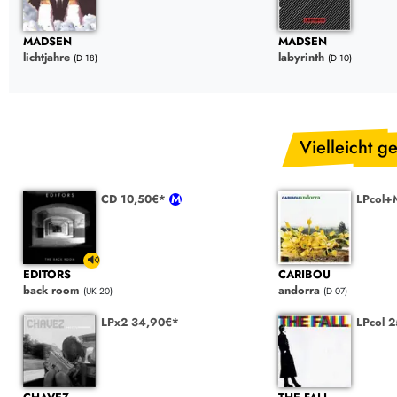
MADSEN
MADSEN
lichtjahre
labyrinth
(D 18)
(D 10)
Vielleicht ge
CD 10,50€*
LPcol+
EDITORS
CARIBOU
back room
andorra
(UK 20)
(D 07)
LPx2 34,90€*
LPcol 