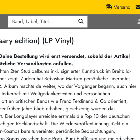
Versand
Q
ic
Aktionen
ry edition) (LP Vinyl)
lassik
Staatsakt-Aktion
ract / Ambient
Crazysane Günstiger
eine Bestellung wird erst versendet, sobald der Artikel
ätzliche Versandkosten anfallen.
tronic Goods
Fuzzorama günstiger
ten 2ten Studioalbums inkl. signierter Kunstdruck im Breitbild-
Tapete Records günstiger
/Ska
amer zeigt. Zudem hat Sebastian Madsen persönliche Linernotes
/ Exotica / Jazz
Sunny Sunny Bastards Summer 26
s 2. Album machte da weiter, wo der Vorgänger begann, auch hier
ger Indierock mit Weltgedankentexten und persönlichen
Warner Rockerwochen
oft an britischen Bands wie Franz Ferdinand & Co orientiert,
op
Universal Vinyl Günstig
er frühen Jahre blieb erhalten, gleichzeitig wurden das
ae / Dub
International Anthem Sommer 2026
t. Der Longplayer erreichte erstmals die Top 10 der deutschen
chigen Rocklandschaft. Die Wiederveröffentlichung rückt ein
BMG Aktion
en-Kosmos bereits vereinte: persönliche Beobachtungen,
Music on Vinyl-Aktion
von Songs zwischen Indie-Rock, Punk-Einflüssen und melodischen