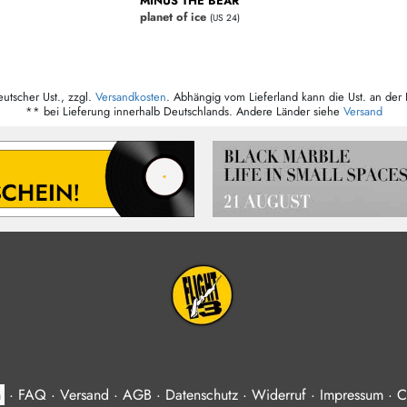
MINUS THE BEAR
planet of ice
(US 24)
eutscher Ust., zzgl.
Versandkosten
. Abhängig vom Lieferland kann die Ust. an der 
** bei Lieferung innerhalb Deutschlands. Andere Länder siehe
Versand
n
·
FAQ
·
Versand
·
AGB
·
Datenschutz
·
Widerruf
·
Impressum
·
C