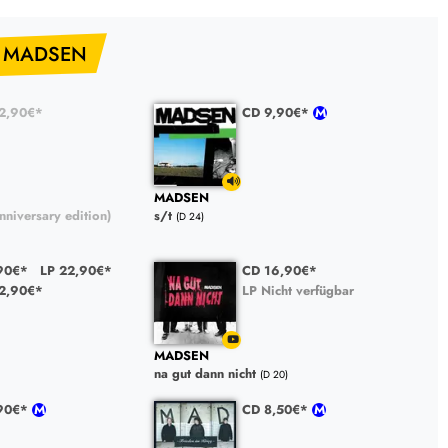
n MADSEN
32,90€*
CD 9,90€*
MADSEN
nniversary edition)
s/t
(D 24)
90€*
LP 22,90€*
CD 16,90€*
22,90€*
LP Nicht verfügbar
MADSEN
na gut dann nicht
(D 20)
,90€*
CD 8,50€*