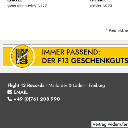
CHAVEZ
THE FALL
gone glimmering
a-sides
(US 20)
(UK 90)
* Preis inkl. d
Flight 13 Records
·
Mailorder & Laden · Freiburg
EMAIL
+49 (0)761 208 990
Vertrag widerrufe