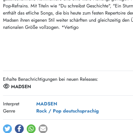
Post-Rock / Folk
LP Hüllen, Zubehör
Pop-Refrains. Mit Titeln wie "Du schreibst Geschichte", "Ein S
Rock / Pop
enthält das etliche Songs, die bis heute zum festen Repertoire d
Bücher, Fanzines etc.
Madsen ihren eigenen Stil weiter schärften und gleichzeitig den 
nationalen Größe vollzogen. *Vertigo
Erhalte Benachrichtigungen bei neuen Releases:
MADSEN
Interpret
MADSEN
Genre
Rock / Pop
deutschsprachig