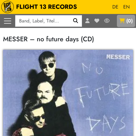
FLIGHT 13 RECORDS
DE
EN
Q
(
0
)
MESSER – no future days (CD)