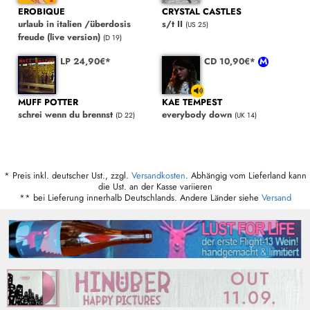
EROBIQUE
CRYSTAL CASTLES
urlaub in italien /überdosis
s/t II
(US 25)
freude (live version)
(D 19)
LP 24,90€*
CD 10,90€*
MUFF POTTER
KAE TEMPEST
schrei wenn du brennst
everybody down
(D 22)
(UK 14)
* Preis inkl. deutscher Ust., zzgl.
Versandkosten
. Abhängig vom Lieferland kann
die Ust. an der Kasse variieren
** bei Lieferung innerhalb Deutschlands. Andere Länder siehe
Versand