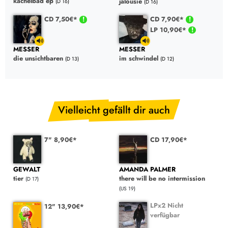
kachelbad ep
jalousie
(D 16)
(D 16)
CD 7,50€*
CD 7,90€*
LP 10,90€*
MESSER
MESSER
die unsichtbaren
im schwindel
(D 13)
(D 12)
Vielleicht gefällt dir auch
7" 8,90€*
CD 17,90€*
GEWALT
AMANDA PALMER
tier
there will be no intermission
(D 17)
(US 19)
LPx2 Nicht
12" 13,90€*
verfügbar