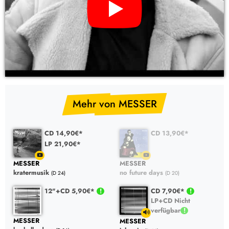
YouTube Video: MESSER – no future days (CD)
Mehr von MESSER
CD 14,90€*
CD 13,90€*
LP 21,90€*
MESSER
MESSER
kratermusik
no future days
(D 24)
(D 20)
12"+CD 5,90€*
CD 7,90€*
LP+CD Nicht
verfügbar
MESSER
MESSER