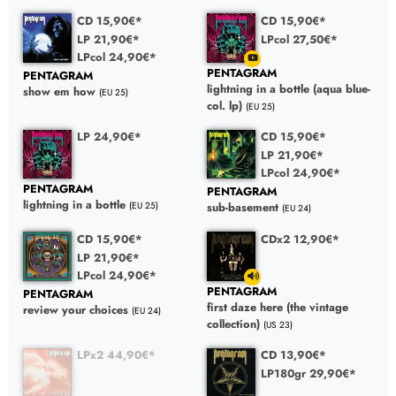
CD 15,90€*
CD 15,90€*
LP 21,90€*
LPcol 27,50€*
LPcol 24,90€*
PENTAGRAM
PENTAGRAM
lightning in a bottle (aqua blue-
show em how
(EU 25)
col. lp)
(EU 25)
LP 24,90€*
CD 15,90€*
LP 21,90€*
LPcol 24,90€*
PENTAGRAM
PENTAGRAM
lightning in a bottle
(EU 25)
sub-basement
(EU 24)
CD 15,90€*
CDx2 12,90€*
LP 21,90€*
LPcol 24,90€*
PENTAGRAM
PENTAGRAM
first daze here (the vintage
review your choices
(EU 24)
collection)
(US 23)
LPx2 44,90€*
CD 13,90€*
LP180gr 29,90€*