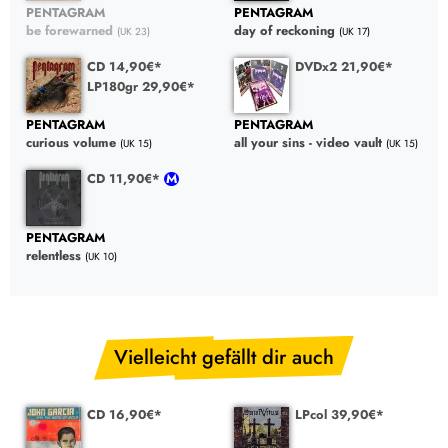
PENTAGRAM
PENTAGRAM
be forewarned
day of reckoning
(UK 23)
(UK 17)
CD 14,90€*
DVDx2 21,90€*
LP180gr 29,90€*
PENTAGRAM
PENTAGRAM
curious volume
all your sins - video vault
(UK 15)
(UK 15)
CD 11,90€*
PENTAGRAM
relentless
(UK 10)
Vielleicht gefällt dir auch
CD 16,90€*
LPcol 39,90€*