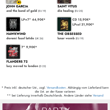
JOHN GARCIA
SAINT VITUS
and the band of gold
die healing
(EU 19)
(EU 25)
LP+7" 44,90€*
CD 15,90€*
LPcol 31,90€*
HAWKWIND
THE OBSESSED
doremi fasol latido
lunar womb
(UK 26)
(EU 19)
7" 9,90€*
FLANDERS 72
lucy moved to london
(D 23)
* Preis inkl. deutscher Ust., zzgl.
Versandkosten
. Abhängig vom Lieferland kann
die Ust. an der Kasse variieren
** bei Lieferung innerhalb Deutschlands. Andere Länder siehe
Versand