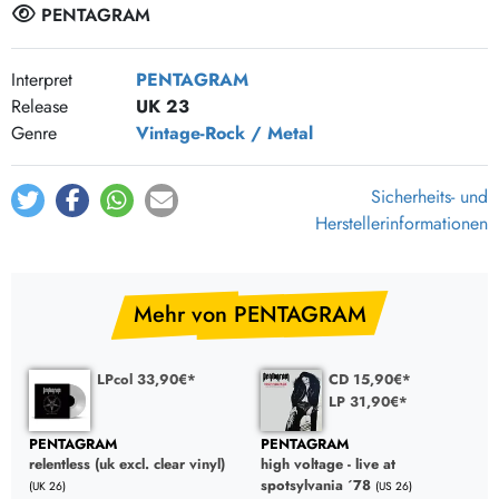
PENTAGRAM
Interpret
PENTAGRAM
Release
UK 23
Genre
Vintage-Rock / Metal
Sicherheits- und
Herstellerinformationen
Mehr von PENTAGRAM
LPcol 33,90€*
CD 15,90€*
LP 31,90€*
PENTAGRAM
PENTAGRAM
relentless (uk excl. clear vinyl)
high voltage - live at
spotsylvania ´78
(UK 26)
(US 26)