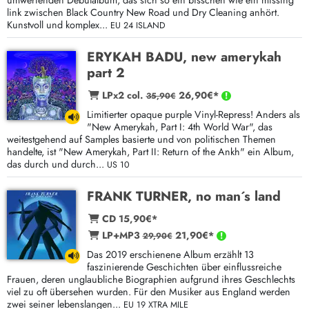
umwerfenden Debutalbum, das sich so ein bisschen wie ein missing
link zwischen Black Country New Road und Dry Cleaning anhört.
Kunstvoll und komplex...
EU 24 ISLAND
ERYKAH BADU, new amerykah
part 2
LPx2 col.
26,90€*
35,90€
Limitierter opaque purple Vinyl-Repress! Anders als
"New Amerykah, Part I: 4th World War", das
weitestgehend auf Samples basierte und von politischen Themen
handelte, ist "New Amerykah, Part II: Return of the Ankh" ein Album,
das durch und durch...
US 10
FRANK TURNER, no man´s land
CD 15,90€*
LP+MP3
21,90€*
29,90€
Das 2019 erschienene Album erzählt 13
faszinierende Geschichten über einflussreiche
Frauen, deren unglaubliche Biographien aufgrund ihres Geschlechts
viel zu oft übersehen wurden. Für den Musiker aus England werden
zwei seiner lebenslangen...
EU 19 XTRA MILE