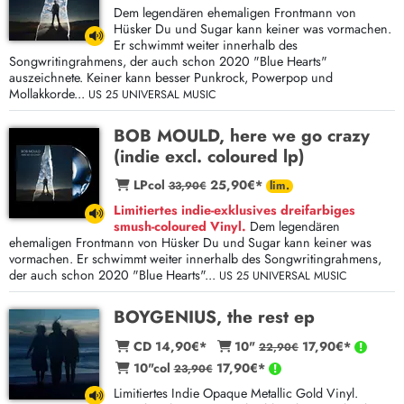
Dem legendären ehemaligen Frontmann von
Hüsker Du und Sugar kann keiner was vormachen.
Er schwimmt weiter innerhalb des
Songwritingrahmens, der auch schon 2020 "Blue Hearts"
auszeichnete. Keiner kann besser Punkrock, Powerpop und
Mollakkorde...
US 25 UNIVERSAL MUSIC
BOB MOULD, here we go crazy
(indie excl. coloured lp)
LPcol
25,90€*
33,90€
Limitiertes indie-exklusives dreifarbiges
smush-coloured Vinyl.
Dem legendären
ehemaligen Frontmann von Hüsker Du und Sugar kann keiner was
vormachen. Er schwimmt weiter innerhalb des Songwritingrahmens,
der auch schon 2020 "Blue Hearts"...
US 25 UNIVERSAL MUSIC
BOYGENIUS, the rest ep
CD 14,90€*
10"
17,90€*
22,90€
10"col
17,90€*
23,90€
Limitiertes Indie Opaque Metallic Gold Vinyl.