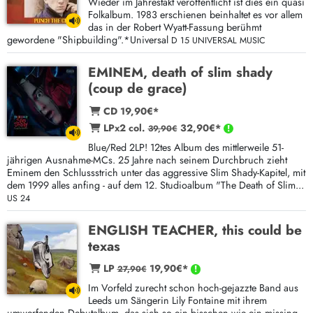
Wieder im Jahrestakt veröffentlicht ist dies ein quasi
Folkalbum. 1983 erschienen beinhaltet es vor allem
das in der Robert Wyatt-Fassung berühmt
gewordene "Shipbuilding".*Universal
D 15 UNIVERSAL MUSIC
EMINEM, death of slim shady
(coup de grace)
CD 19,90€*
LPx2 col.
32,90€*
39,90€
Blue/Red 2LP! 12tes Album des mittlerweile 51-
jährigen Ausnahme-MCs. 25 Jahre nach seinem Durchbruch zieht
Eminem den Schlussstrich unter das aggressive Slim Shady-Kapitel, mit
dem 1999 alles anfing - auf dem 12. Studioalbum "The Death of Slim...
US 24
ENGLISH TEACHER, this could be
texas
LP
19,90€*
27,90€
Im Vorfeld zurecht schon hoch-gejazzte Band aus
Leeds um Sängerin Lily Fontaine mit ihrem