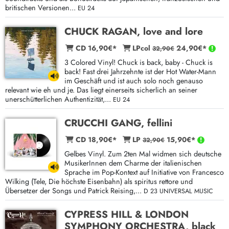
britischen Versionen...
EU 24
CHUCK RAGAN, love and lore
CD 16,90€*
LPcol
24,90€*
32,90€
3 Colored Vinyl! Chuck is back, baby - Chuck is
back! Fast drei Jahrzehnte ist der Hot Water-Mann
im Geschäft und ist auch solo noch genauso
relevant wie eh und je. Das liegt einerseits sicherlich an seiner
unerschütterlichen Authentizität,...
EU 24
CRUCCHI GANG, fellini
CD 18,90€*
LP
15,90€*
32,90€
Gelbes Vinyl. Zum 2ten Mal widmen sich deutsche
MusikerInnen dem Charme der italienischen
Sprache im Pop-Kontext auf Initiative von Francesco
Wilking (Tele, Die höchste Eisenbahn) als spiritus rettore und
Übersetzer der Songs und Patrick Reising,...
D 23 UNIVERSAL MUSIC
CYPRESS HILL & LONDON
SYMPHONY ORCHESTRA, black