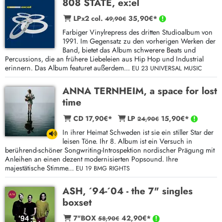
808 STATE, ex:el
LPx2 col.
35,90€*
49,90€
Farbiger Vinylrepress des dritten Studioalbum von
1991. Im Gegensatz zu den vorherigen Werken der
Band, bietet das Album schwerere Beats und
Percussions, die an frühere Liebeleien aus Hip Hop und Industrial
erinnern. Das Album featuret außerdem...
EU 23 UNIVERSAL MUSIC
ANNA TERNHEIM, a space for lost
time
CD 17,90€*
LP
15,90€*
24,90€
In ihrer Heimat Schweden ist sie ein stiller Star der
leisen Töne. Ihr 8. Album ist ein Versuch in
berührend-schöner Songwriting-Introspektion nordischer Prägung mit
Anleihen an einen dezent modernisierten Popsound. Ihre
majestätische Stimme...
EU 19 BMG RIGHTS
ASH, ´94-´04 - the 7" singles
boxset
7"BOX
42,90€*
58,90€