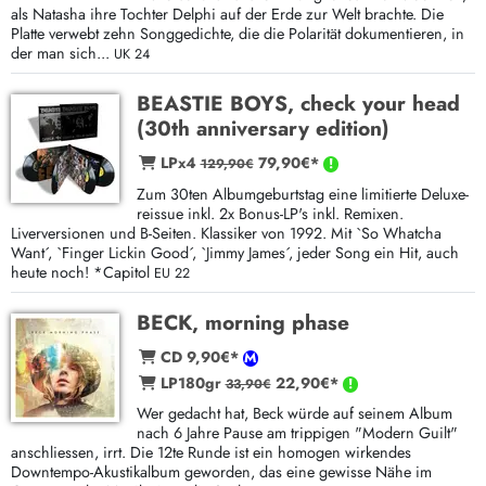
als Natasha ihre Tochter Delphi auf der Erde zur Welt brachte. Die
Platte verwebt zehn Songgedichte, die die Polarität dokumentieren, in
der man sich...
UK 24
BEASTIE BOYS, check your head
(30th anniversary edition)
LPx4
79,90€*
129,90€
Zum 30ten Albumgeburtstag eine limitierte Deluxe-
reissue inkl. 2x Bonus-LP's inkl. Remixen.
Liverversionen und B-Seiten. Klassiker von 1992. Mit `So Whatcha
Want´, `Finger Lickin Good´, `Jimmy James´, jeder Song ein Hit, auch
heute noch! *Capitol
EU 22
BECK, morning phase
CD 9,90€*
LP180gr
22,90€*
33,90€
Wer gedacht hat, Beck würde auf seinem Album
nach 6 Jahre Pause am trippigen "Modern Guilt"
anschliessen, irrt. Die 12te Runde ist ein homogen wirkendes
Downtempo-Akustikalbum geworden, das eine gewisse Nähe im