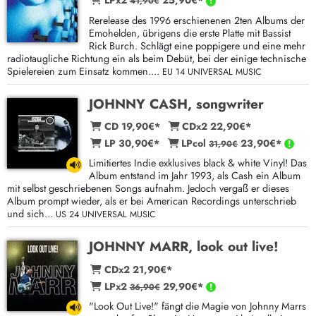
LPx2
25,90€*
41,90€
Rerelease des 1996 erschienenen 2ten Albums der
Emohelden, übrigens die erste Platte mit Bassist
Rick Burch. Schlägt eine poppigere und eine mehr
radiotaugliche Richtung ein als beim Debüt, bei der einige technische
Spielereien zum Einsatz kommen....
EU 14 UNIVERSAL MUSIC
JOHNNY CASH, songwriter
CD 19,90€*
CDx2 22,90€*
LP 30,90€*
LPcol
23,90€*
31,90€
Limitiertes Indie exklusives black & white Vinyl! Das
Album entstand im Jahr 1993, als Cash ein Album
mit selbst geschriebenen Songs aufnahm. Jedoch vergaß er dieses
Album prompt wieder, als er bei American Recordings unterschrieb
und sich...
US 24 UNIVERSAL MUSIC
JOHNNY MARR, look out live!
CDx2 21,90€*
LPx2
29,90€*
36,90€
"Look Out Live!" fängt die Magie von Johnny Marrs