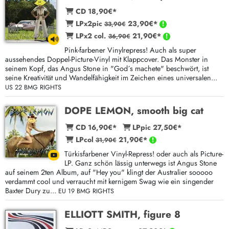
CD 18,90€*
LPx2pic
23,90€*
33,90€
LPx2 col.
21,90€*
36,90€
Pink-farbener Vinylrepress! Auch als super
aussehendes Doppel-Picture-Vinyl mit Klappcover. Das Monster in
seinem Kopf, das Angus Stone in "God´s machete" beschwört, ist
seine Kreativität und Wandelfähigkeit im Zeichen eines universalen...
US 22 BMG RIGHTS
DOPE LEMON, smooth big cat
CD 16,90€*
LPpic 27,50€*
LPcol
21,90€*
31,90€
Türkisfarbener Vinyl-Repress! oder auch als Picture-
LP. Ganz schön lässig unterwegs ist Angus Stone
auf seinem 2ten Album, auf "Hey you" klingt der Australier sooooo
verdammt cool und verraucht mit kernigem Swag wie ein singender
Baxter Dury zu...
EU 19 BMG RIGHTS
ELLIOTT SMITH, figure 8