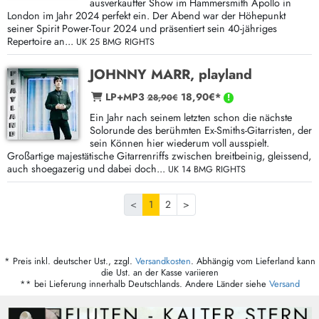
ausverkaufter Show im Hammersmith Apollo in
London im Jahr 2024 perfekt ein. Der Abend war der Höhepunkt
seiner Spirit Power-Tour 2024 und präsentiert sein 40-jähriges
Repertoire an...
UK 25 BMG RIGHTS
JOHNNY MARR, playland
LP+MP3
18,90€*
28,90€
Ein Jahr nach seinem letzten schon die nächste
Solorunde des berühmten Ex-Smiths-Gitarristen, der
sein Können hier wiederum voll ausspielt.
Großartige majestätische Gitarrenriffs zwischen breitbeinig, gleissend,
auch shoegazerig und dabei doch...
UK 14 BMG RIGHTS
<
1
2
>
* Preis inkl. deutscher Ust., zzgl.
Versandkosten
. Abhängig vom Lieferland kann
die Ust. an der Kasse variieren
** bei Lieferung innerhalb Deutschlands. Andere Länder siehe
Versand