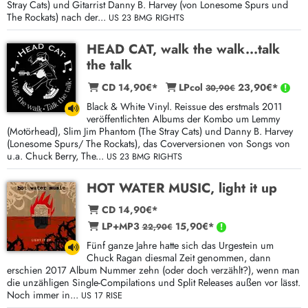
Stray Cats) und Gitarrist Danny B. Harvey (von Lonesome Spurs und
The Rockats) nach der...
US 23 BMG RIGHTS
HEAD CAT, walk the walk...talk
the talk
CD 14,90€*
LPcol
23,90€*
30,90€
Black & White Vinyl. Reissue des erstmals 2011
veröffentlichten Albums der Kombo um Lemmy
(Motörhead), Slim Jim Phantom (The Stray Cats) und Danny B. Harvey
(Lonesome Spurs/ The Rockats), das Coverversionen von Songs von
u.a. Chuck Berry, The...
US 23 BMG RIGHTS
HOT WATER MUSIC, light it up
CD 14,90€*
LP+MP3
15,90€*
22,90€
Fünf ganze Jahre hatte sich das Urgestein um
Chuck Ragan diesmal Zeit genommen, dann
erschien 2017 Album Nummer zehn (oder doch verzählt?), wenn man
die unzähligen Single-Compilations und Split Releases außen vor lässt.
Noch immer in...
US 17 RISE