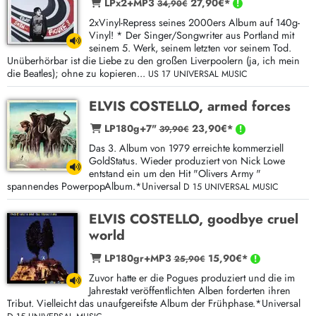
LPx2+MP3
27,90€*
34,90€
2xVinyl-Repress seines 2000ers Album auf 140g-
Vinyl! * Der Singer/Songwriter aus Portland mit
seinem 5. Werk, seinem letzten vor seinem Tod.
Unüberhörbar ist die Liebe zu den großen Liverpoolern (ja, ich mein
die Beatles); ohne zu kopieren...
US 17 UNIVERSAL MUSIC
ELVIS COSTELLO, armed forces
LP180g+7"
23,90€*
39,90€
Das 3. Album von 1979 erreichte kommerziell
GoldStatus. Wieder produziert von Nick Lowe
entstand ein um den Hit "Olivers Army "
spannendes PowerpopAlbum.*Universal
D 15 UNIVERSAL MUSIC
ELVIS COSTELLO, goodbye cruel
world
LP180gr+MP3
15,90€*
25,90€
Zuvor hatte er die Pogues produziert und die im
Jahrestakt veröffentlichten Alben forderten ihren
Tribut. Vielleicht das unaufgereifste Album der Frühphase.*Universal