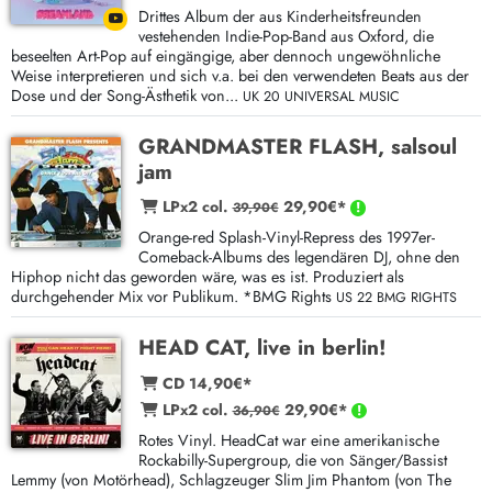
Drittes Album der aus Kinderheitsfreunden
vestehenden Indie-Pop-Band aus Oxford, die
beseelten Art-Pop auf eingängige, aber dennoch ungewöhnliche
Weise interpretieren und sich v.a. bei den verwendeten Beats aus der
Dose und der Song-Ästhetik von...
UK 20 UNIVERSAL MUSIC
GRANDMASTER FLASH, salsoul
jam
LPx2 col.
29,90€*
39,90€
Orange-red Splash-Vinyl-Repress des 1997er-
Comeback-Albums des legendären DJ, ohne den
Hiphop nicht das geworden wäre, was es ist. Produziert als
durchgehender Mix vor Publikum. *BMG Rights
US 22 BMG RIGHTS
HEAD CAT, live in berlin!
CD 14,90€*
LPx2 col.
29,90€*
36,90€
Rotes Vinyl. HeadCat war eine amerikanische
Rockabilly-Supergroup, die von Sänger/Bassist
Lemmy (von Motörhead), Schlagzeuger Slim Jim Phantom (von The