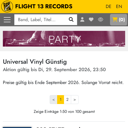
FLIGHT 13 RECORDS
DE
EN
Q
(
0
)
Universal Vinyl Günstig
Aktion gültig bis Di, 29. September 2026, 23:50
Preise gültig bis Ende September 2026. Solange Vorrat reicht.
<
1
2
>
Zeige Einträge 1-50 von 100 gesamt