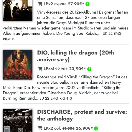
LPx2
27,90€*
39,90€
Vinyl-Repress des 2012er-Albums! Es grenzt fast an
eine Sensation, dass nach 27 endlosen langen
Jahren die Dexys Midnight Runners unter
verkürztem Namen wieder gemeinsam im Studio waren und ein neues
Album aufgenommen haben. Die Young Soul Rebels,...
UK 22 BMG
RIGHTS
DIO, killing the dragon (20th
anniversary)
LPcol
23,90€*
29,90€
Rot-orange swirl Vinyl! "Killing the Dragon" ist das
neunte Studioalbum der amerikanischen Heavy
Metal-Band Dio. Es wurde im Jahre 2002 veröffentlicht. "Killing the
Dragon" präsentiert den Gitarristen Doug Aldrich, der zuvor bei
Burning Rain und...
EU 22 BMG RIGHTS
DISCHARGE, protest and survive:
the anthology
LPx2 col.
26,90€*
31,90€