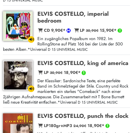
D 15 UNIVERSAL MUSIC
ELVIS COSTELLO, imperial
bedroom
CD 9,90€*
LP
15,90€*
30,90€
Ein zugängliches Popalbum von 1982. Im
RollingStone auf Platz 166 bei der Liste der 500
besten Alben.*Universal
D 15 UNIVERSAL MUSIC
ELVIS COSTELLO, king of america
LP
18,90€*
30,90€
Der Klassiker: Sardonische Texte, eine perfekte
Band im Schmelztiegel der Stile. Country und Rock
markierten ein starkes "Comeback" nach einer
2jährigen Aufnahmepause. Die Zusammenarbeit mit T Bone Burnett
ließ neue Kreativität entfachen.*Universal
D 15 UNIVERSAL MUSIC
ELVIS COSTELLO, punch the clock
LP180gr+MP3
18,90€*
24,90€