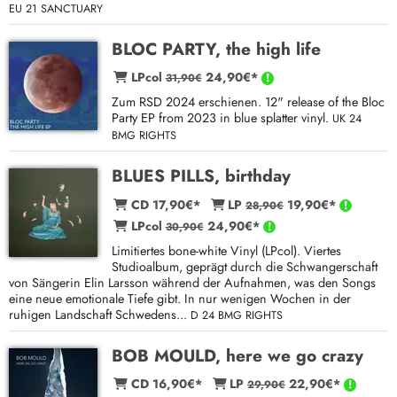
EU 21 SANCTUARY
BLOC PARTY, the high life
LPcol
24,90€*
31,90€
Zum RSD 2024 erschienen. 12" release of the Bloc
Party EP from 2023 in blue splatter vinyl.
UK 24
BMG RIGHTS
BLUES PILLS, birthday
CD 17,90€*
LP
19,90€*
28,90€
LPcol
24,90€*
30,90€
Limitiertes bone-white Vinyl (LPcol). Viertes
Studioalbum, geprägt durch die Schwangerschaft
von Sängerin Elin Larsson während der Aufnahmen, was den Songs
eine neue emotionale Tiefe gibt. In nur wenigen Wochen in der
ruhigen Landschaft Schwedens...
D 24 BMG RIGHTS
BOB MOULD, here we go crazy
CD 16,90€*
LP
22,90€*
29,90€