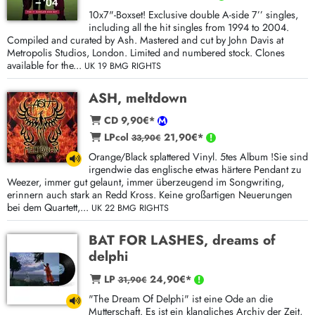
10x7"-Boxset! Exclusive double A-side 7’’ singles,
including all the hit singles from 1994 to 2004.
Compiled and curated by Ash. Mastered and cut by John Davis at
Metropolis Studios, London. Limited and numbered stock. Clones
available for the...
UK 19 BMG RIGHTS
ASH, meltdown
CD 9,90€*
LPcol
21,90€*
33,90€
Orange/Black splattered Vinyl. 5tes Album !Sie sind
irgendwie das englische etwas härtere Pendant zu
Weezer, immer gut gelaunt, immer überzeugend im Songwriting,
erinnern auch stark an Redd Kross. Keine großartigen Neuerungen
bei dem Quartett,...
UK 22 BMG RIGHTS
BAT FOR LASHES, dreams of
delphi
LP
24,90€*
31,90€
"The Dream Of Delphi" ist eine Ode an die
Mutterschaft. Es ist ein klangliches Archiv der Zeit,