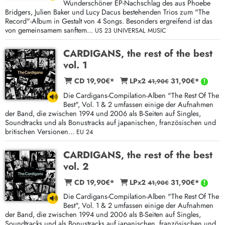
Wunderschöner EP-Nachschlag des aus Phoebe
Bridgers, Julien Baker und Lucy Dacus bestehenden Trios zum "The
Record"-Album in Gestalt von 4 Songs. Besonders ergreifend ist das
von gemeinsamem sanftem...
US 23 UNIVERSAL MUSIC
CARDIGANS, the rest of the best
vol. 1
CD 19,90€*
LPx2
31,90€*
41,90€
Die Cardigans-Compilation-Alben "The Rest Of The
Best", Vol. 1 & 2 umfassen einige der Aufnahmen
der Band, die zwischen 1994 und 2006 als B-Seiten auf Singles,
Soundtracks und als Bonustracks auf japanischen, französischen und
britischen Versionen...
EU 24
CARDIGANS, the rest of the best
vol. 2
CD 19,90€*
LPx2
31,90€*
41,90€
Die Cardigans-Compilation-Alben "The Rest Of The
Best", Vol. 1 & 2 umfassen einige der Aufnahmen
der Band, die zwischen 1994 und 2006 als B-Seiten auf Singles,
Soundtracks und als Bonustracks auf japanischen, französischen und