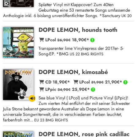
Splatter Vinyl mit Klappcover! Zum 40ten
Geburtstag eine 53 remasterte Songs umfassende
Anthologie inkl. 6 bislang unveröffentlichter Songs. *Sanctuary
UK 20
DOPE LEMON, hounds tooth
LPcol
18,90€*
26,90€
Transparenter lime Vinylrepress der 2017er- 5-
Song-EP. *BMG
US 22 BMG RIGHTS
DOPE LEMON, kimosabé
CD 18,90€*
LPcol
21,90€*
31,90€
LPpic
25,90€*
34,90€
Sea blue Vinyl ( LPcol) und Picture Vinyl (LPpic)!
Zum vierten Mal entführt der mit seiner Schwester
Julia Stone bekannt gewordene Australier als Dope Lemon in eine
universale Songwriterwelt, die in verschiedenen Farben leuchtet,
farbenfroh mit...
EU 23 BMG RIGHTS
DOPE LEMON, rose pink cadillac