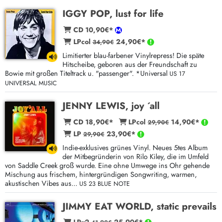
IGGY POP, lust for life
CD 10,90€*
LPcol
24,90€*
34,90€
Limitierter blau-farbener Vinylrepress! Die späte
Hitscheibe, geboren aus der Freundschaft zu
Bowie mit großen Titeltrack u. "passenger". *Universal
US 17
UNIVERSAL MUSIC
JENNY LEWIS, joy ´all
CD 18,90€*
LPcol
14,90€*
29,90€
LP
23,90€*
29,90€
Indie-exklusives grünes Vinyl. Neues 5tes Album
der Mitbegründerin von Rilo Kiley, die im Umfeld
von Saddle Creek groß wurde. Eine ohne Umwege ins Ohr gehende
Mischung aus frischem, hintergründigen Songwriting, warmen,
akustischen Vibes aus...
US 23 BLUE NOTE
JIMMY EAT WORLD, static prevails