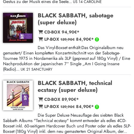
Gestus zu der Musik eines die Seele...
US 14 CAROLINE
BLACK SABBATH, sabotage
(super deluxe)
CD-BOX 94,90€*
LP-BOX
84,90€*
139,90€
Das Vinyl-Boxset enthält:Das Originalalbum neu
gemastert/ Einen kompletten Konzertmitschnitt von der Sabotage-
Tournee 1975 in Nordamerika als 3LP (gepresst auf 180g Vinyl) / Eine
Nachproduktion der japanischen 7“ Single „Am I Going Insane
(Radio)...
UK 21 SANCTUARY
BLACK SABBATH, technical
ecstasy (super deluxe)
CD-BOX 89,90€*
LP-BOX
84,90€*
139,90€
Die Super Deluxe Neuauflage des siebten Black
Sabbath Albums "Technical ecstasy" kommt entweder als edles 4CD-
Boxset inkl. 60-seitigem Hardcover Buch und Poster oder als edles 5LP-
Boxset (180g Vinyl) inkl. dem neu gemasterten Original Album, der...