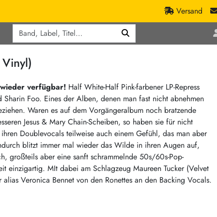
Versand
Q
ic
Aktionen
Vinyl)
lassik
Staatsakt-Aktion
ract / Ambient
Crazysane Günstiger
d wieder verfügbar!
Half White-Half Pink-farbener LP-Repress
Sharin Foo. Eines der Alben, denen man fast nicht abnehmen
tronic Goods
Fuzzorama günstiger
ch beziehen. Waren es auf dem Vorgängeralbum noch bratzende
Tapete Records günstiger
/Ska
seren Jesus & Mary Chain-Scheiben, so haben sie für nicht
/ Exotica / Jazz
Sunny Sunny Bastards Summer 26
t ihren Doublevocals teilweise auch einem Gefühl, das man aber
durch blitzt immer mal wieder das Wilde in ihren Augen auf,
Warner Rockerwochen
ch, großteils aber eine sanft schrammelnde 50s/60s-Pop-
op
Universal Vinyl Günstig
eit einzigartig. MIt dabei am Schlagzeug Maureen Tucker (Velvet
ae / Dub
International Anthem Sommer 2026
alias Veronica Bennet von den Ronettes an den Backing Vocals.
BMG Aktion
Music on Vinyl-Aktion