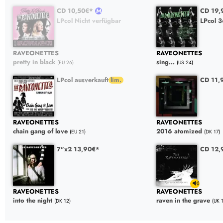
CD 10,50€*
CD 19,
LPcol Nicht verfügbar
LPcol 
RAVEONETTES
RAVEONETTES
pretty in black
sing...
(EU 26)
(US 24)
LPcol ausverkauft
CD 11,
RAVEONETTES
RAVEONETTES
chain gang of love
2016 atomized
(EU 21)
(DK 17)
7"x2 13,90€*
CD 12,
RAVEONETTES
RAVEONETTES
into the night
raven in the grave
(DK 12)
(UK 