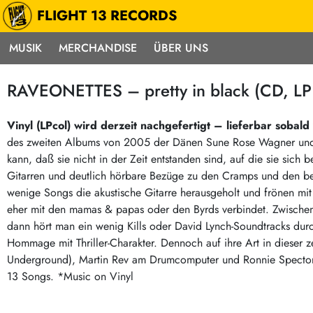
FLIGHT 13 RECORDS
MUSIK
MERCHANDISE
ÜBER UNS
Musik
Punk / HC
Electron
RAVEONETTES – pretty in black (CD, LP 
Alle Neuheiten
Hardcore
Neok
Pre-Order
Emo
Abst
Vinyl (LPcol) wird derzeit nachgefertigt – lieferbar sobal
des zweiten Albums von 2005 der Dänen Sune Rose Wagner und 
Highlights
Postpunk / New Wave
Elec
kann, daß sie nicht in der Zeit entstanden sind, auf die sie si
Exklusiv & Limitiert
Punkrock
Reggae
Gitarren und deutlich hörbare Bezüge zu den Cramps und den bes
Soul 
Neu auf Lager
60s / Garage
wenige Songs die akustische Gitarre herausgeholt und frönen mi
eher mit den mamas & papas oder den Byrds verbindet. Zwischen
Beat / Surf
Ska
Sonderangebote
dann hört man ein wenig Kills oder David Lynch-Soundtracks dur
60s / Garage / R´n´R
Hiph
Midprice
Hommage mit Thriller-Charakter. Dennoch auf ihre Art in dieser z
Regg
Gitarre
Mehr…
Underground), Martin Rev am Drumcomputer und Ronnie Spector 
Indierock / Psychedelic
13 Songs. *Music on Vinyl
deutschsprachig
Vintage-Rock / Metal
Soundtracks