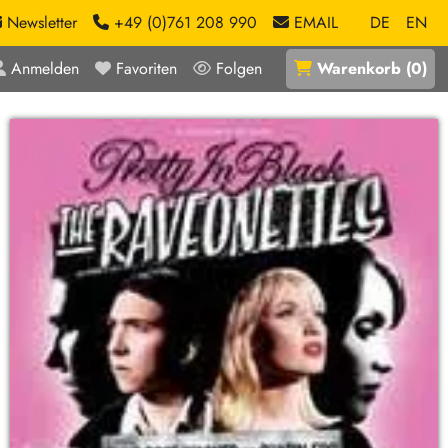
Newsletter
+49 (0)761 208 990
EMAIL
DE
EN
Anmelden
Favoriten
Folgen
Warenkorb
(
0
)