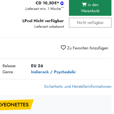
CD 10,50€*
375 Aktion Vinyl Q3 2026
in den
**
Lieferzeit min. 1 Woche
Warenkorb
Clouds Hill & Broken Silence-Sommer-Aktion
RSD 2026
LPcol Nicht verfügbar
Nicht verfügbar
Lieferzeit unbekannt
FLIGHT 13 REC. SALE
Epitaph Vinyl Günstiger
Unter Schafen-Vinyl günstig
Zu Favoriten hinzufügen
Release
EU 26
Genre
Indierock / Psychedelic
Sicherheits- und Herstellerinformationen
AVEONETTES