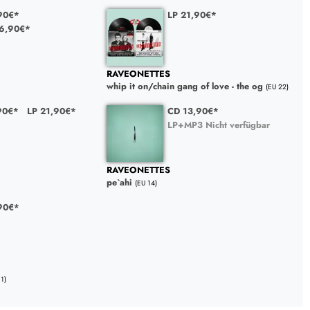
90€*
LP 21,90€*
36,90€*
RAVEONETTES
whip it on/chain gang of love - the og
(EU 22)
90€*
LP 21,90€*
CD 13,90€*
LP+MP3 Nicht verfügbar
RAVEONETTES
pe`ahi
(EU 14)
90€*
11)