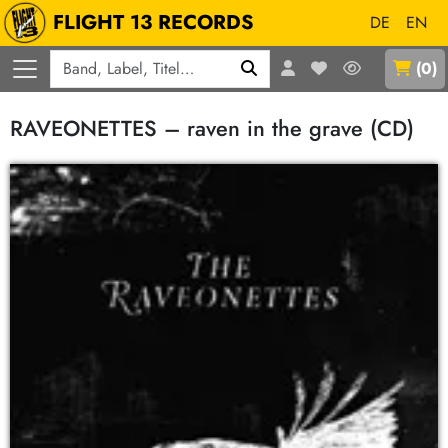
FLIGHT 13 RECORDS
DE
EN
Q
(
0
)
RAVEONETTES – raven in the grave (CD)