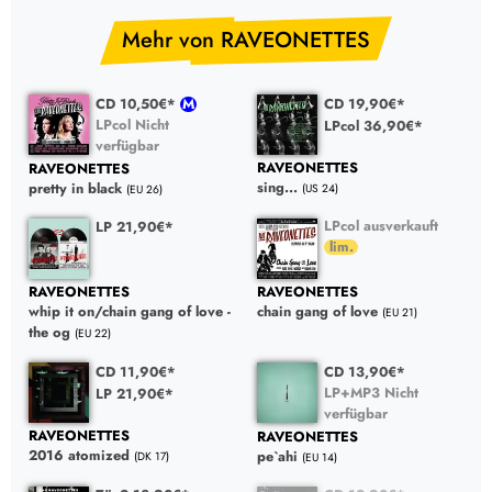
Mehr von RAVEONETTES
CD 10,50€*
CD 19,90€*
LPcol Nicht
LPcol 36,90€*
verfügbar
RAVEONETTES
RAVEONETTES
sing...
pretty in black
(US 24)
(EU 26)
LPcol ausverkauft
LP 21,90€*
RAVEONETTES
RAVEONETTES
whip it on/chain gang of love -
chain gang of love
(EU 21)
the og
(EU 22)
CD 11,90€*
CD 13,90€*
LP+MP3 Nicht
LP 21,90€*
verfügbar
RAVEONETTES
RAVEONETTES
2016 atomized
pe`ahi
(DK 17)
(EU 14)