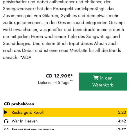
geisterhafter und dabei authentischer und ehrlicher, der
Shoegazeraspekt hat den Popaspekt zurückgedrängt, das
Zusammenspiel von Gitarren, Synthies und dem etwas mehr
zurückgenommenen, in den Gesamtsound integrierten Gesangs
wirkt erwachsener, ausgereifter und beeindruckt immens durch
die mit jedem Hören wachsende Tiefe des Songwritings und
Sounddesigns. Und unterm Strich toppt dieses Album auch
noch das Debut und ist eine neue Messlatte für all die Bands
danach. *ADA
CD 12,90€*
in den
**
Lieferzeit 4-5 Tage
Warenkorb
CD probehören
Recharge & Revolt
5:23
War In Heaven
4:42
Forget that you're young
3:57