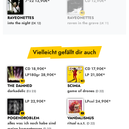
7"x2 13,90€*
CD 12,90€*
RAVEONETTES
RAVEONETTES
into the night
raven in the grave
(DK 12)
(UK 11)
Vielleicht gefällt dir auch
CD 18,90€*
CD 17,90€*
LP180gr 28,90€*
LP 21,50€*
THE DAMNED
SCIMIA
darkadelic
game of drones
(EU 23)
(D 22)
LP 22,90€*
LPcol 24,90€*
POGENDROBLEM
VANDALISMUS
alles was ich noch habe sind
ritual o.s.t.
(D 22)
meine kompetenzen
(D 22)