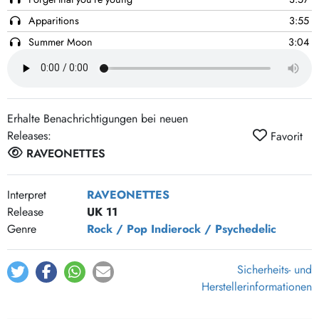
Apparitions
3:55
Summer Moon
3:04
Let Me On Out
2:36
Ignite
3:05
Evil seeds
4:17
Erhalte Benachrichtigungen bei neuen
My Time's Up
4:43
Releases:
Favorit
RAVEONETTES
Interpret
RAVEONETTES
Release
UK 11
Genre
Rock / Pop
Indierock / Psychedelic
Sicherheits- und
Herstellerinformationen