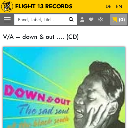
FLIGHT 13 RECORDS
DE
EN
Q
(
0
)
V/A – down & out .... (CD)