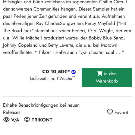
Hitsingles und blieb zeitlebens im sogenannten Chitlin Circuit
der schwarzen Communities hängen. Dieser Sampler hat ein
paar Perlen jener Zeit gefunden und vereint u.a. Aufnahmen
des ehemaligen Ray Charles­Songwriters Percy Mayfield ("Hit
The Road Jack" stammt aus seiner Feder), O.V. Wright, der von
u.a. Willie Mitchell produziert wurde, der Bobby Blue Band,
Johnny Copeland und Betty Lavette, die u.a. bei Motown
veröffentlichte. * Trikont - siehe auch "v/a- cheatin `soul ... "
CD 10,50€*
in den
**
Lieferzeit min. 1 Woche
Warenkorb
Erhalte Benachrichtigungen bei neuen
Releases:
Favorit
V/A
TRIKONT