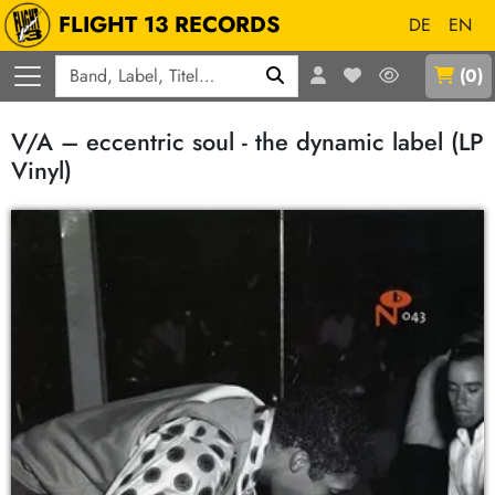
FLIGHT 13 RECORDS
DE
EN
Q
(
0
)
V/A – eccentric soul - the dynamic label (LP
Vinyl)