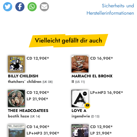
Sicherheits- und
Herstellerinformationen
Vielleicht gefällt dir auch
CD 12,90€*
CD 16,90€*
BILLY CHILDISH
MARIACHI EL BRONX
thatchers´ children
II
(UK 08)
(US 11)
CD 12,90€*
LP+MP3 16,90€*
LP 21,90€*
THEE HEADCOATEES
LOVE A
bostik haze
irgendwie
(UK 14)
(D 13)
CD 14,90€*
CD 12,90€*
LP+MP3 31,90€*
LP 21,90€*