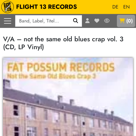
FLIGHT 13 RECORDS
DE
EN
Q
(
0
)
V/A – not the same old blues crap vol. 3
(CD, LP Vinyl)