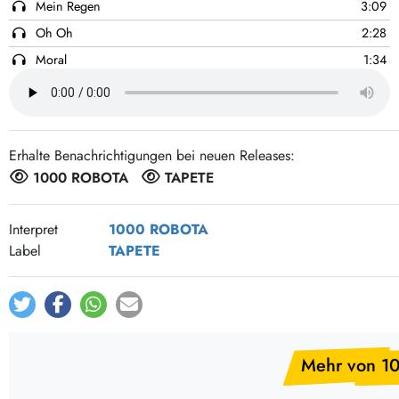
Post-Rock / Folk
Mein Regen
3:09
LP Hüllen, Zubehör
Oh Oh
2:28
Rock / Pop
Bücher, Fanzines etc.
Moral
1:34
1 2 3 4 5 6 7
2:40
Mein Traum
2:09
Diese Brille
2:50
Erhalte Benachrichtigungen bei neuen Releases:
48 Stunden
3:28
1000 ROBOTA
TAPETE
Ich blicke an dir vorbei
2:33
Interpret
1000 ROBOTA
Label
TAPETE
Mehr von 1