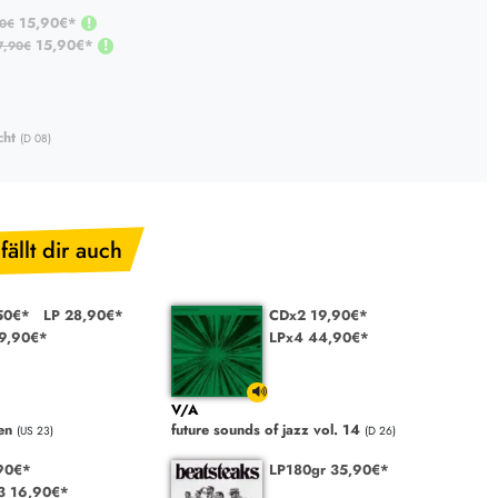
15,90€*
90€
15,90€*
7,90€
cht
(D 08)
fällt dir auch
50€*
LP 28,90€*
CDx2 19,90€*
29,90€*
LPx4 44,90€*
V/A
ren
future sounds of jazz vol. 14
(US 23)
(D 26)
90€*
LP180gr 35,90€*
3 16,90€*