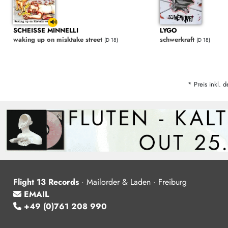
SCHEISSE MINNELLI
LYGO
waking up on misktake street
schwerkraft
(D 18)
(D 18)
* Preis inkl. d
Flight 13 Records
·
Mailorder & Laden · Freiburg
EMAIL
+49 (0)761 208 990