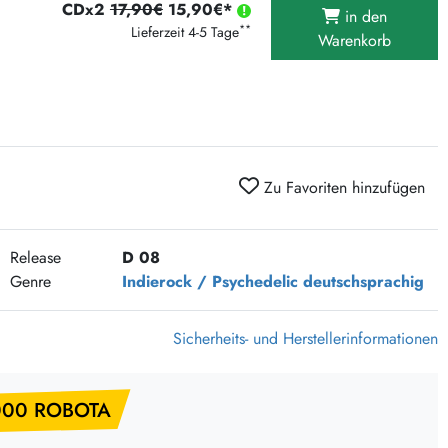
CDx2
17,90€
15,90€*
375 Aktion Vinyl Q3 2026
in den
**
Lieferzeit 4-5 Tage
Warenkorb
Clouds Hill & Broken Silence-Sommer-Aktion
RSD 2026
FLIGHT 13 REC. SALE
Epitaph Vinyl Günstiger
Unter Schafen-Vinyl günstig
Zu Favoriten hinzufügen
Release
D 08
Genre
Indierock / Psychedelic
deutschsprachig
Sicherheits- und Herstellerinformationen
000 ROBOTA