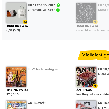
CD
15,90€*
CD
17,90€
17,
LP
23,75€*
CDx2
27,90€
1
1000 ROBOTA
1000 ROBOTA
3/3
du nicht er nicht sie ni
(D 22)
Vielleicht ge
LPx2 Nicht verfügbar
CD 18,
LPcol 
THE NOTWIST
ANTI-FLAG
12
lies they tell our child
(US 16)
CD 14,90€*
CD 15,
LP+MP