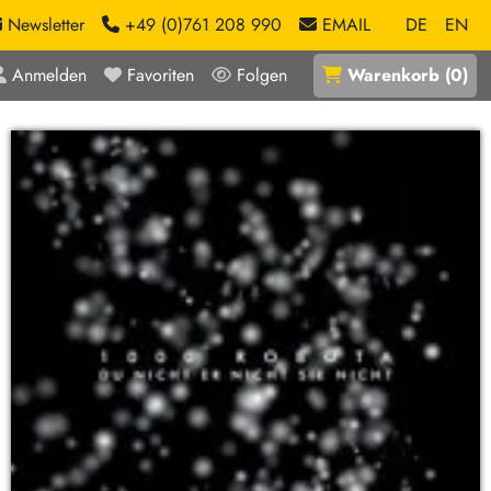
Newsletter
+49 (0)761 208 990
EMAIL
DE
EN
Anmelden
Favoriten
Folgen
Warenkorb
(
0
)