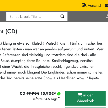
Versand
Q
ic
Aktionen
ht (CD)
lassik
Staatsakt-Aktion
ract / Ambient
Crazysane Günstiger
klang in etwa so: Klatsch! Watsch! Knall! Fünf stürmische, fies
ufenen Texten - man war angenehm aufgewühlt und irritiert. Wer
tronic Goods
Fuzzorama günstiger
Referenzen sind vielseitig und trotzdem sind die drei - alle
Tapete Records günstiger
/Ska
Faust, dumpfer, tiefer Rollbass, Knallschlagzeug, nervöse
/ Exotica / Jazz
Sunny Sunny Bastards Summer 26
t einer Wucht, die ihresgleichen sucht; irgendwo zwischen
nd immer noch klingen! Die Engländer, schon immer schneller,
Warner Rockerwochen
s Trio bereits seine erste Show als Headliner, wow. *Tapete
op
Universal Vinyl Günstig
ae / Dub
International Anthem Sommer 2026
CD
17,90€
15,90€*
in den
BMG Aktion
**
Lieferzeit 4-5 Tage
Warenkorb
Music on Vinyl-Aktion