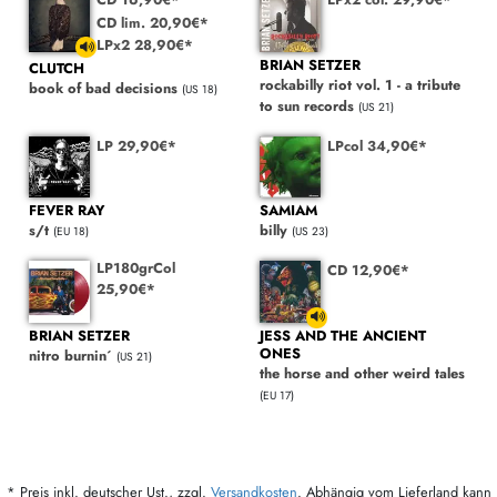
CD lim. 20,90€*
LPx2 28,90€*
BRIAN SETZER
CLUTCH
rockabilly riot vol. 1 - a tribute
book of bad decisions
(US 18)
to sun records
(US 21)
LP 29,90€*
LPcol 34,90€*
FEVER RAY
SAMIAM
s/t
billy
(EU 18)
(US 23)
LP180grCol
CD 12,90€*
25,90€*
BRIAN SETZER
JESS AND THE ANCIENT
ONES
nitro burnin´
(US 21)
the horse and other weird tales
(EU 17)
* Preis inkl. deutscher Ust., zzgl.
Versandkosten
. Abhängig vom Lieferland kann