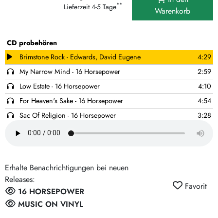
**
Lieferzeit 4-5 Tage
Warenkorb
CD probehören
Brimstone Rock - Edwards, David Eugene
4:29
My Narrow Mind - 16 Horsepower
2:59
Low Estate - 16 Horsepower
4:10
For Heaven's Sake - 16 Horsepower
4:54
Sac Of Religion - 16 Horsepower
3:28
The Denver Grab - 16 Horsepower
5:03
Coal Black Horses - 16 Horsepower
3:54
Pure Clob Road - 16 Horsepower
3:43
Erhalte Benachrichtigungen bei neuen
Phyllis Ruth - 16 Horsepower
Releases:
Favorit
Black Lung - 16 Horsepower
2:26
16 HORSEPOWER
Fire Spirit - 16 Horsepower
2:55
MUSIC ON VINYL
Golden Rope - 16 Horsepower
4:15