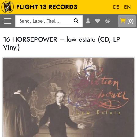
FLIGHT 13 RECORDS
DE
EN
Q
(
0
)
16 HORSEPOWER – low estate (CD, LP
Vinyl)