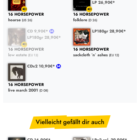
LP 26,90€*
16 HORSEPOWER
16 HORSEPOWER
hoarse
folklore
(US 26)
(D 26)
CD 9,90€*
LP180gr 28,90€*
LP180gr 28,90€*
16 HORSEPOWER
16 HORSEPOWER
low estate
sackcloth ´n´ ashes
(EU 13)
(EU 12)
CDx2 10,90€*
16 HORSEPOWER
live march 2001
(D 08)
Vielleicht gefällt dir auch
CD 16,90€*
LPx2 col. 29,90€*