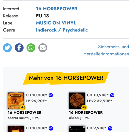
Interpret
16 HORSEPOWER
Hang My Teeth On Your Door - 16 Horsepower
2:36
Release
EU 13
Ditch Digger - 16 Horsepower
3:22
Label
MUSIC ON VINYL
The Partisan - 16 Horsepower
4:12
Genre
Indierock / Psychedelic
Sicherheits- und
Herstellerinformationen
Mehr von 16 HORSEPOWER
CD 10,90€*
CD 10,90€*
LP 26,90€*
LPx2 32,90€*
16 HORSEPOWER
16 HORSEPOWER
secret south
olden
(EU 26)
(EU 26)
CD 10,90€*
CD 9,90€*