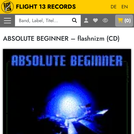
FLIGHT 13 RECORDS
DE
EN
Q
(
0
)
ABSOLUTE BEGINNER – flashnizm (CD)