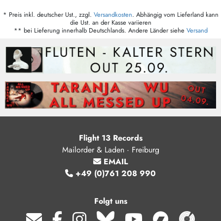
* Preis inkl. deutscher Ust., zzgl.
Versandkosten
. Abhängig vom Lieferland kann
die Ust. an der Kasse variieren
** bei Lieferung innerhalb Deutschlands. Andere Länder siehe
Versand
Flight 13 Records
Mailorder & Laden · Freiburg
EMAIL
+49 (0)761 208 990
Folgt uns