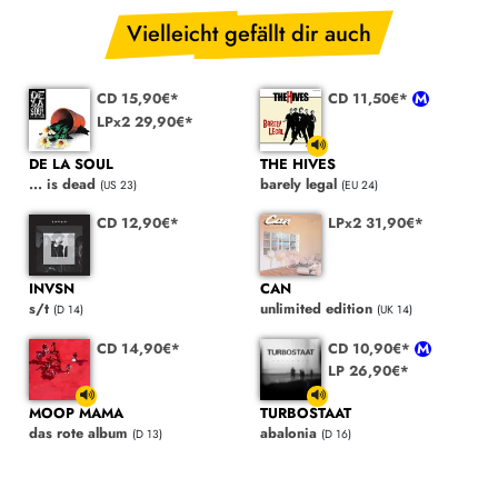
Vielleicht gefällt dir auch
CD 15,90€*
CD 11,50€*
LPx2 29,90€*
DE LA SOUL
THE HIVES
... is dead
barely legal
(US 23)
(EU 24)
CD 12,90€*
LPx2 31,90€*
INVSN
CAN
s/t
unlimited edition
(D 14)
(UK 14)
CD 14,90€*
CD 10,90€*
LP 26,90€*
MOOP MAMA
TURBOSTAAT
das rote album
abalonia
(D 13)
(D 16)