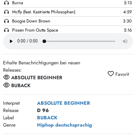
Burna
5:13
Mcfly (feat. Kastrierte Philosophen)
4:59
Boogie Down Brown
3:30
Pissen From Outta Space
5:16
Natural Born Chillas (feat. Lothar Meid)
5:12
Frehnwarts Nutzsignal (feat. Caligari)
4:02
Ich liebe die Beginner (feat. Lothar Meid)
4:30
Erhalte Benachrichtigungen bei neuen
Spacemadness
6:15
Releases:
Favorit
Get Funky Bulle (feat. Main Concept)
5:08
ABSOLUTE BEGINNER
Dr. Octopuss TV
4:41
BUBACK
1:0 für Babylon
6:08
Interpret
ABSOLUTE BEGINNER
Deep Glass
5:29
Release
D 96
Hip Hop muss am Leben bleiben (CD-Bonus)
1:46
Label
BUBACK
Rock das Haus
3:37
Genre
Hiphop
deutschsprachig
Rap Miles
5:34