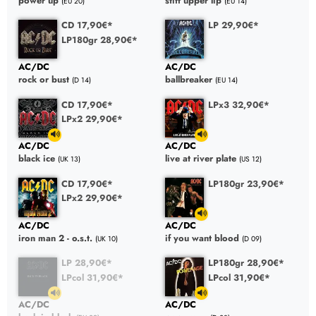
power up
stiff upper lip
(EU 20)
(EU 14)
CD 17,90€*
LP 29,90€*
LP180gr 28,90€*
AC/DC
AC/DC
rock or bust
ballbreaker
(D 14)
(EU 14)
CD 17,90€*
LPx3 32,90€*
LPx2 29,90€*
AC/DC
AC/DC
black ice
live at river plate
(UK 13)
(US 12)
CD 17,90€*
LP180gr 23,90€*
LPx2 29,90€*
AC/DC
AC/DC
iron man 2 - o.s.t.
if you want blood
(UK 10)
(D 09)
LP 28,90€*
LP180gr 28,90€*
LPcol 31,90€*
LPcol 31,90€*
AC/DC
AC/DC