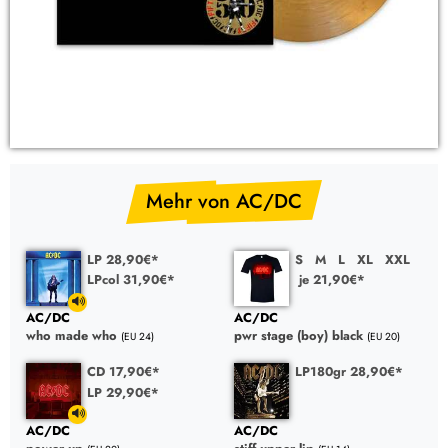
Mehr von AC/DC
LP 28,90€*
S
M
L
XL
XXL
LPcol 31,90€*
je 21,90€*
AC/DC
AC/DC
who made who
pwr stage (boy) black
(EU 24)
(EU 20)
CD 17,90€*
LP180gr 28,90€*
LP 29,90€*
AC/DC
AC/DC