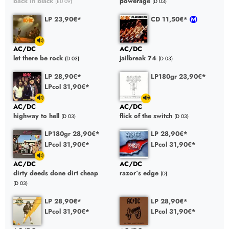
back in black
powerage
(EU 09)
(D 03)
LP 23,90€*
CD 11,50€*
AC/DC
AC/DC
let there be rock
jailbreak 74
(D 03)
(D 03)
LP 28,90€*
LP180gr 23,90€*
LPcol 31,90€*
AC/DC
AC/DC
highway to hell
flick of the switch
(D 03)
(D 03)
LP180gr 28,90€*
LP 28,90€*
LPcol 31,90€*
LPcol 31,90€*
AC/DC
AC/DC
dirty deeds done dirt cheap
razor´s edge
(D)
(D 03)
LP 28,90€*
LP 28,90€*
LPcol 31,90€*
LPcol 31,90€*