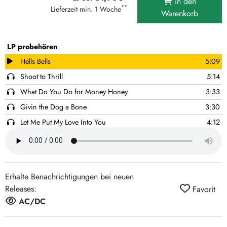
in den
**
Lieferzeit min. 1 Woche
Warenkorb
LP probehören
Hells Bells
5:09
Shoot to Thrill
5:14
What Do You Do for Money Honey
3:33
Givin the Dog a Bone
3:30
Let Me Put My Love Into You
4:12
Back in Black
4:13
You Shook Me All Night Long
3:28
Have a Drink on Me
3:57
Erhalte Benachrichtigungen bei neuen
Shake a Leg
4:03
Releases:
Favorit
Rock and Roll Ain't Noise Pollution
4:22
AC/DC