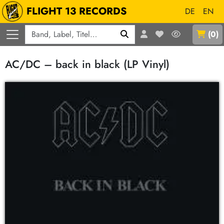
FLIGHT 13 RECORDS
DE
EN
Q
(
0
)
AC/DC – back in black (LP Vinyl)