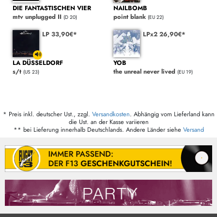
DIE FANTASTISCHEN VIER
NAILBOMB
mtv unplugged II
point blank
(D 20)
(EU 22)
LP 33,90€*
LPx2 26,90€*
LA DÜSSELDORF
YOB
s/t
the unreal never lived
(US 23)
(EU 19)
* Preis inkl. deutscher Ust., zzgl.
Versandkosten
. Abhängig vom Lieferland kann
die Ust. an der Kasse variieren
** bei Lieferung innerhalb Deutschlands. Andere Länder siehe
Versand