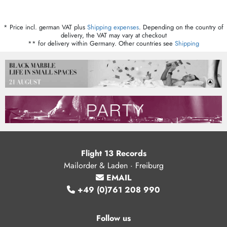
* Price incl. german VAT plus
Shipping expenses
. Depending on the country of
delivery, the VAT may vary at checkout
** for delivery within Germany. Other countries see
Shipping
Flight 13 Records
Mailorder & Laden · Freiburg
EMAIL
+49 (0)761 208 990
Follow us