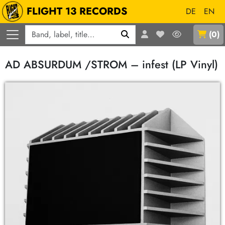
FLIGHT 13 RECORDS
DE
EN
Q
(
0
)
AD ABSURDUM /STROM – infest (LP Vinyl)