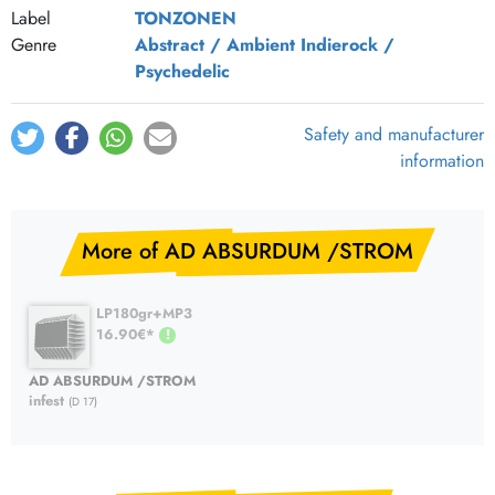
Label
TONZONEN
Genre
Abstract / Ambient
Indierock /
Psychedelic
Safety and manufacturer
information
More of AD ABSURDUM /STROM
LP180gr+MP3
16.90€*
AD ABSURDUM /STROM
infest
(D 17)