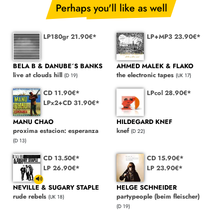
Perhaps you'll like as well
LP180gr 21.90€*
LP+MP3 23.90€*
BELA B & DANUBE´S BANKS
AHMED MALEK & FLAKO
live at clouds hill
the electronic tapes
(D 19)
(UK 17)
CD 11.90€*
LPcol 28.90€*
LPx2+CD 31.90€*
MANU CHAO
HILDEGARD KNEF
proxima estacion: esperanza
knef
(D 22)
(D 13)
CD 13.50€*
CD 15.90€*
LP 26.90€*
LP 23.90€*
NEVILLE & SUGARY STAPLE
HELGE SCHNEIDER
rude rebels
partypeople (beim fleischer)
(UK 18)
(D 19)