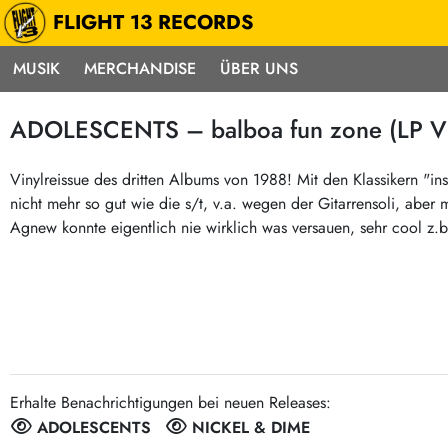
FLIGHT 13 RECORDS
MUSIK
MERCHANDISE
ÜBER UNS
Musik
Punk / HC
Electron
ADOLESCENTS – balboa fun zone (LP Vi
Alle Neuheiten
Hardcore
Neok
Pre-Order
Emo
Abst
Vinylreissue des dritten Albums von 1988! Mit den Klassikern "inst
nicht mehr so gut wie die s/t, v.a. wegen der Gitarrensoli, abe
Highlights
Postpunk / New Wave
Elec
Agnew konnte eigentlich nie wirklich was versauen, sehr cool z.
Exklusiv & Limitiert
Punkrock
Reggae
Soul 
Neu auf Lager
60s / Garage
Beat / Surf
Ska
Sonderangebote
60s / Garage / R´n´R
Hiph
Midprice
Regg
Gitarre
Mehr…
Indierock / Psychedelic
deutschsprachig
Erhalte Benachrichtigungen bei neuen Releases:
Vintage-Rock / Metal
Soundtracks
ADOLESCENTS
NICKEL & DIME