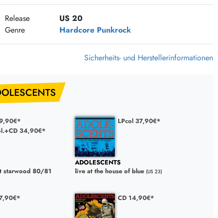
375 Aktion Vinyl Q3 2026
Release
US 20
Clouds Hill & Broken Silence-Sommer-Aktion
Genre
Hardcore
Punkrock
RSD 2026
FLIGHT 13 REC. SALE
Sicherheits- und Herstellerinformationen
Epitaph Vinyl Günstiger
Unter Schafen-Vinyl günstig
DOLESCENTS
9,90€*
LPcol 37,90€*
ol.+CD 34,90€*
ADOLESCENTS
e at starwood 80/81
live at the house of blue
(US 23)
27,90€*
CD 14,90€*