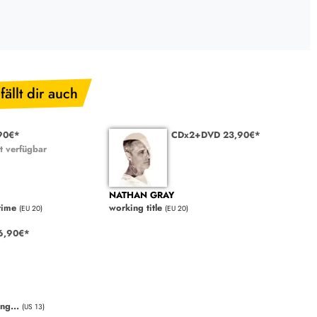
fällt dir auch
90€*
CDx2+DVD 23,90€*
t verfügbar
NATHAN GRAY
 time
working title
(EU 20)
(EU 20)
6,90€*
ng...
(US 13)