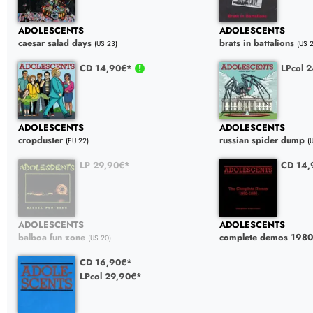
ADOLESCENTS
ADOLESCENTS
caesar salad days
brats in battalions
(US 23)
(US 
CD 14,90€*
LPcol 
ADOLESCENTS
ADOLESCENTS
cropduster
russian spider dump
(EU 22)
(
LP 29,90€*
CD 14,
ADOLESCENTS
ADOLESCENTS
balboa fun zone
complete demos 198
(US 20)
CD 16,90€*
LPcol 29,90€*