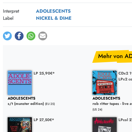
Post-Rock / Folk
LP Hüllen, Zubehör
Interpret
ADOLESCENTS
Rock / Pop
Bücher, Fanzines etc.
Label
NICKEL & DIME
Mehr von A
LP 25,90€*
CDx2 1
LPx2 c
ADOLESCENTS
ADOLESCENTS
s/t (munster edition)
rob ritter tapes - liv
(EU 25)
(US 24)
LP 27,50€*
LPcol 