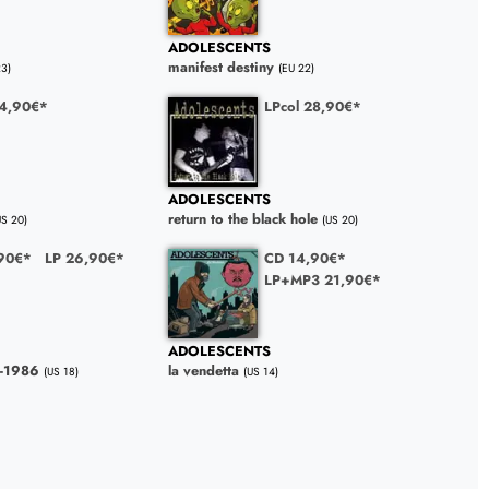
ADOLESCENTS
manifest destiny
23)
(EU 22)
24,90€*
LPcol 28,90€*
ADOLESCENTS
return to the black hole
US 20)
(US 20)
90€*
LP 26,90€*
CD 14,90€*
LP+MP3 21,90€*
ADOLESCENTS
0-1986
la vendetta
(US 18)
(US 14)