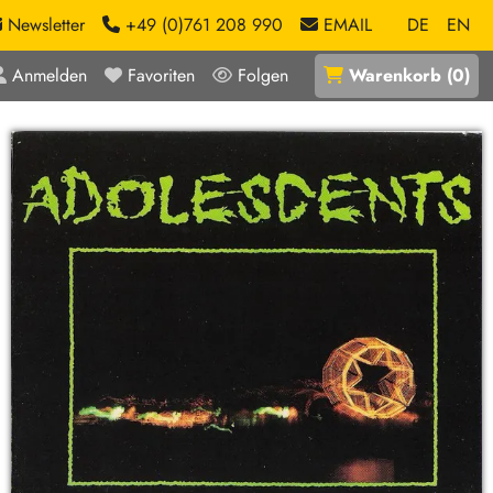
Newsletter
+49 (0)761 208 990
EMAIL
DE
EN
Anmelden
Favoriten
Folgen
Warenkorb
(
0
)