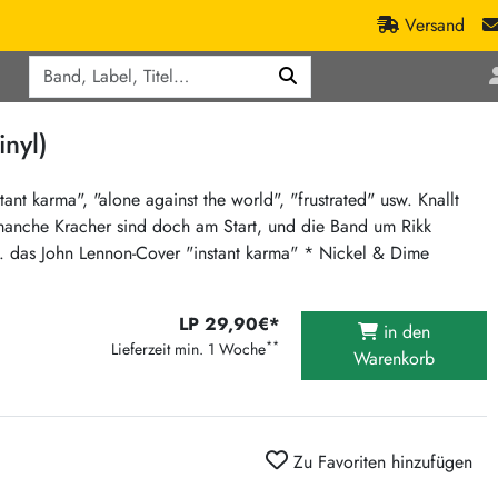
Versand
Q
ic
Aktionen
nyl)
lassik
Staatsakt-Aktion
ract / Ambient
Crazysane Günstiger
ant karma", "alone against the world", "frustrated" usw. Knallt
r manche Kracher sind doch am Start, und die Band um Rikk
tronic Goods
Fuzzorama günstiger
b. das John Lennon-Cover "instant karma" * Nickel & Dime
Tapete Records günstiger
/Ska
/ Exotica / Jazz
Sunny Sunny Bastards Summer 26
LP 29,90€*
in den
Warner Rockerwochen
**
Lieferzeit min. 1 Woche
Warenkorb
op
Universal Vinyl Günstig
ae / Dub
International Anthem Sommer 2026
BMG Aktion
Zu Favoriten hinzufügen
Music on Vinyl-Aktion