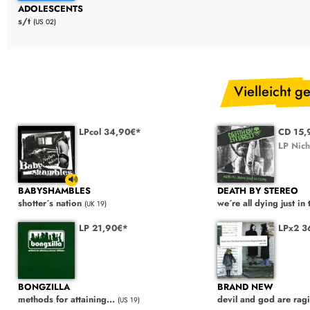
ADOLESCENTS
s/t
(US 02)
Vielleicht ge
LPcol 34,90€*
CD 15,
LP Nich
BABYSHAMBLES
DEATH BY STEREO
shotter´s nation
we´re all dying just in
(UK 19)
LP 21,90€*
LPx2 3
BONGZILLA
BRAND NEW
methods for attaining...
devil and god are ragi
(US 19)