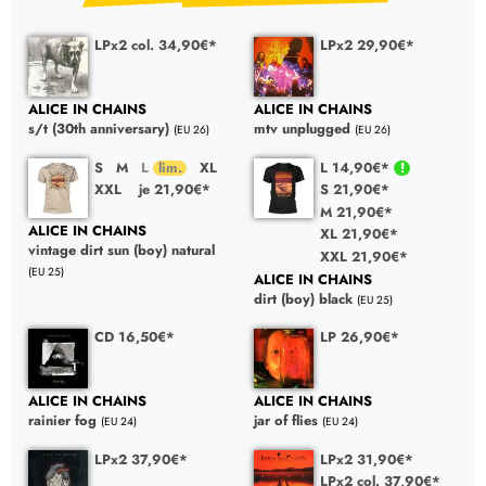
LPx2 col. 34,90€*
LPx2 29,90€*
ALICE IN CHAINS
ALICE IN CHAINS
s/t (30th anniversary)
mtv unplugged
(EU 26)
(EU 26)
S
M
L
XL
L 14,90€*
XXL
je 21,90€*
S 21,90€*
M 21,90€*
ALICE IN CHAINS
XL 21,90€*
vintage dirt sun (boy) natural
XXL 21,90€*
(EU 25)
ALICE IN CHAINS
dirt (boy) black
(EU 25)
CD 16,50€*
LP 26,90€*
ALICE IN CHAINS
ALICE IN CHAINS
rainier fog
jar of flies
(EU 24)
(EU 24)
LPx2 37,90€*
LPx2 31,90€*
LPx2 col. 37,90€*