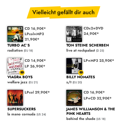
Vielleicht gefällt dir auch
CDx2+DVD
CD 16,90€*
24,90€*
LPcol+MP3
21,90€*
TON STEINE SCHERBEN
TURBO AC´S
live at rockpalast
radiation
(D 25)
(EU 18)
CD 14,90€*
LP+MP3 25,90€*
LP 26,90€*
VIAGRA BOYS
BILLY NOMATES
welfare jazz
s/t
(EU 21)
(EU 20)
LPcol 29,90€*
CD 16,90€*
LP+CD 32,90€*
SUPERSUCKERS
JAMES WILLIAMSON & THE
PINK HEARTS
la mano cornuda
(US 24)
behind the shade
(US 18)