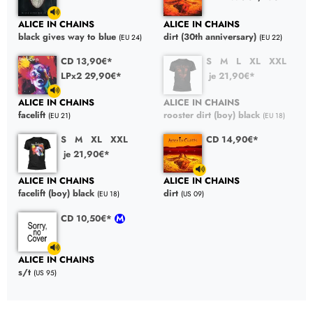
ALICE IN CHAINS
ALICE IN CHAINS
black gives way to blue
dirt (30th anniversary)
(EU 24)
(EU 22)
CD 13,90€*
S
M
L
XL
XXL
LPx2 29,90€*
je 21,90€*
ALICE IN CHAINS
ALICE IN CHAINS
facelift
rooster dirt (boy) black
(EU 21)
(EU 18)
S
M
XL
XXL
CD 14,90€*
je 21,90€*
ALICE IN CHAINS
ALICE IN CHAINS
facelift (boy) black
dirt
(EU 18)
(US 09)
CD 10,50€*
ALICE IN CHAINS
s/t
(US 95)