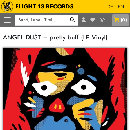
FLIGHT 13 RECORDS
DE
EN
Q
(
0
)
ANGEL DU$T – pretty buff (LP Vinyl)