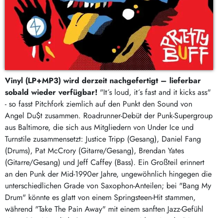
Vinyl (LP+MP3) wird derzeit nachgefertigt – lieferbar
sobald wieder verfügbar!
"It´s loud, it´s fast and it kicks ass"
- so fasst Pitchfork ziemlich auf den Punkt den Sound von
Angel Du$t zusammen. Roadrunner-Debüt der Punk-Supergroup
aus Baltimore, die sich aus Mitgliedern von Under Ice und
Turnstile zusammensetzt: Justice Tripp (Gesang), Daniel Fang
(Drums), Pat McCrory (Gitarre/Gesang), Brendan Yates
(Gitarre/Gesang) und Jeff Caffey (Bass). Ein Großteil erinnert
an den Punk der Mid-1990er Jahre, ungewöhnlich hingegen die
unterschiedlichen Grade von Saxophon-Anteilen; bei "Bang My
Drum" könnte es glatt von einem Springsteen-Hit stammen,
während "Take The Pain Away" mit einem sanften Jazz-Gefühl