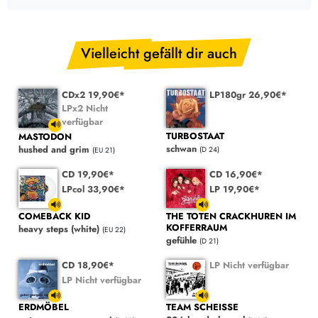
Vielleicht gefällt dir auch
CDx2 19,90€*
LP180gr 26,90€*
LPx2 Nicht
verfügbar
TURBOSTAAT
MASTODON
schwan
hushed and grim
(D 24)
(EU 21)
CD 19,90€*
CD 16,90€*
LPcol 33,90€*
LP 19,90€*
COMEBACK KID
THE TOTEN CRACKHUREN IM
KOFFERRAUM
heavy steps (white)
(EU 22)
gefühle
(D 21)
CD 18,90€*
LP Nicht verfügbar
LP Nicht verfügbar
ERDMÖBEL
TEAM SCHEISSE