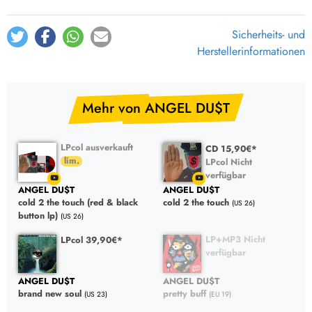
Sicherheits- und
Herstellerinformationen
Mehr von ANGEL DU$T
LPcol ausverkauft
CD 15,90€*
LPcol Nicht
verfügbar
ANGEL DU$T
ANGEL DU$T
cold 2 the touch (red & black
cold 2 the touch
(US 26)
button lp)
(US 26)
LP+MP3 Nicht
LPcol 39,90€*
verfügbar
ANGEL DU$T
ANGEL DU$T
brand new soul
pretty buff
(US 23)
(EU 19)