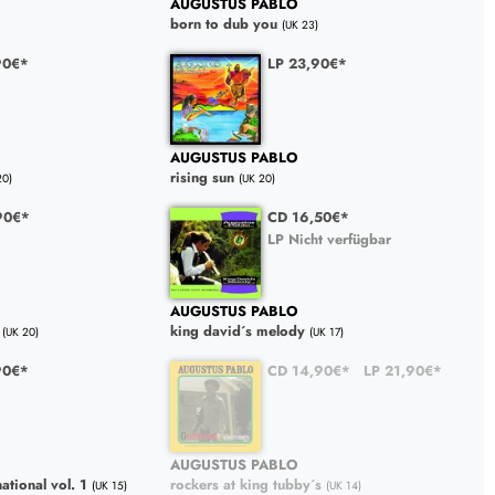
AUGUSTUS PABLO
born to dub you
(UK 23)
90€*
LP 23,90€*
AUGUSTUS PABLO
rising sun
20)
(UK 20)
90€*
CD 16,50€*
LP Nicht verfügbar
AUGUSTUS PABLO
king david´s melody
(UK 20)
(UK 17)
90€*
CD 14,90€*
LP 21,90€*
AUGUSTUS PABLO
ational vol. 1
rockers at king tubby´s
(UK 15)
(UK 14)