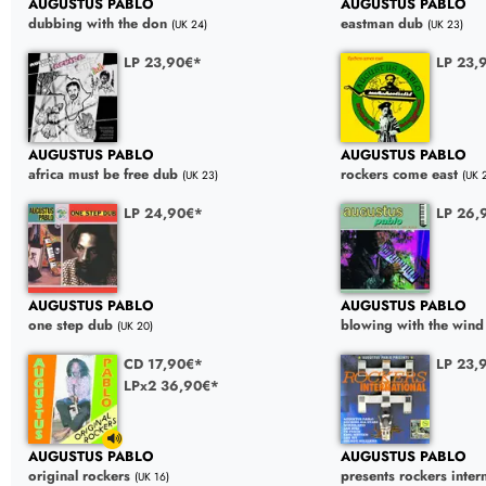
AUGUSTUS PABLO
AUGUSTUS PABLO
dubbing with the don
eastman dub
(UK 24)
(UK 23)
LP 23,90€*
LP 23,
AUGUSTUS PABLO
AUGUSTUS PABLO
africa must be free dub
rockers come east
(UK 23)
(UK 
LP 24,90€*
LP 26,
AUGUSTUS PABLO
AUGUSTUS PABLO
one step dub
blowing with the wind
(UK 20)
CD 17,90€*
LP 23,
LPx2 36,90€*
AUGUSTUS PABLO
AUGUSTUS PABLO
original rockers
presents rockers intern
(UK 16)