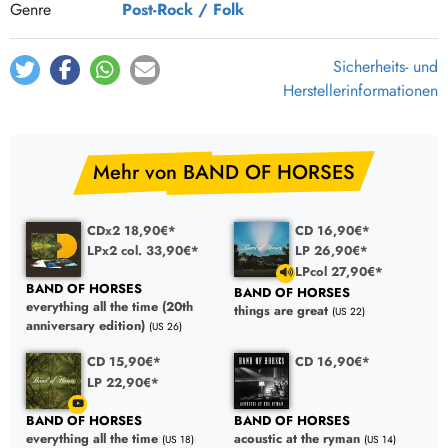
Genre
Post-Rock / Folk
Sicherheits- und
Herstellerinformationen
Mehr von BAND OF HORSES
CDx2 18,90€*
CD 16,90€*
LPx2 col. 33,90€*
LP 26,90€*
LPcol 27,90€*
BAND OF HORSES
BAND OF HORSES
everything all the time (20th
things are great
(US 22)
anniversary edition)
(US 26)
CD 15,90€*
CD 16,90€*
LP 22,90€*
BAND OF HORSES
BAND OF HORSES
everything all the time
acoustic at the ryman
(US 18)
(US 14)