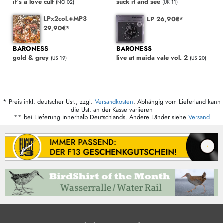
it´s a love cult
suck it and see
(NO 02)
(UK 11)
LPx2col.+MP3
LP 26,90€*
29,90€*
BARONESS
BARONESS
gold & grey
live at maida vale vol. 2
(US 19)
(US 20)
* Preis inkl. deutscher Ust., zzgl.
Versandkosten
. Abhängig vom Lieferland kann
die Ust. an der Kasse variieren
** bei Lieferung innerhalb Deutschlands. Andere Länder siehe
Versand