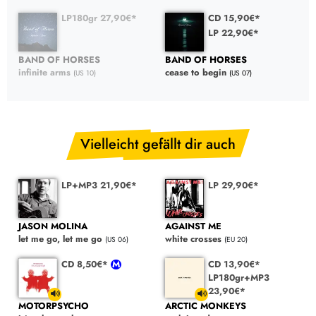
LP180gr 27,90€*
CD 15,90€*
LP 22,90€*
BAND OF HORSES
BAND OF HORSES
infinite arms
cease to begin
(US 10)
(US 07)
Vielleicht gefällt dir auch
LP+MP3 21,90€*
LP 29,90€*
JASON MOLINA
AGAINST ME
let me go, let me go
white crosses
(US 06)
(EU 20)
CD 8,50€*
CD 13,90€*
LP180gr+MP3
23,90€*
MOTORPSYCHO
ARCTIC MONKEYS