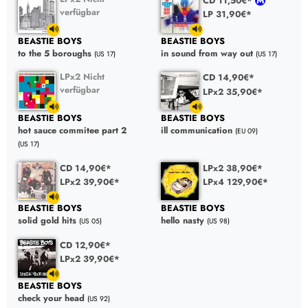
CD 11,50€*
verfügbar
LP 31,90€*
BEASTIE BOYS
BEASTIE BOYS
to the 5 boroughs
in sound from way out
(US 17)
(US 17)
LPx2 Nicht
CD 14,90€*
verfügbar
LPx2 35,90€*
BEASTIE BOYS
BEASTIE BOYS
hot sauce commitee part 2
ill communication
(EU 09)
(US 17)
CD 14,90€*
LPx2 38,90€*
LPx2 39,90€*
LPx4 129,90€*
BEASTIE BOYS
BEASTIE BOYS
solid gold hits
hello nasty
(US 05)
(US 98)
CD 12,90€*
LPx2 39,90€*
BEASTIE BOYS
check your head
(US 92)