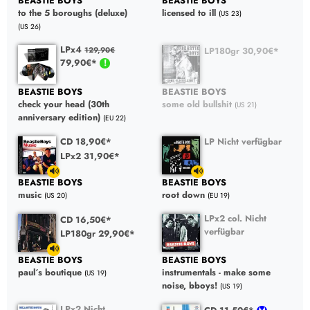
BEASTIE BOYS
BEASTIE BOYS
to the 5 boroughs (deluxe)
licensed to ill
(US 23)
(US 26)
LPx4
LP180gr 30,90€*
129,90€
79,90€*
BEASTIE BOYS
BEASTIE BOYS
check your head (30th
some old bullshit
(US 21)
anniversary edition)
(EU 22)
CD 18,90€*
LP Nicht verfügbar
LPx2 31,90€*
BEASTIE BOYS
BEASTIE BOYS
music
root down
(US 20)
(EU 19)
LPx2 col. Nicht
CD 16,50€*
verfügbar
LP180gr 29,90€*
BEASTIE BOYS
BEASTIE BOYS
paul´s boutique
instrumentals - make some
(US 19)
noise, bboys!
(US 19)
LPx2 Nicht