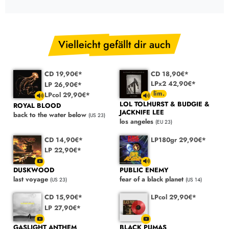
Vielleicht gefällt dir auch
CD 19,90€*
CD 18,90€*
LPx2 42,90€*
LP 26,90€*
LPcol 29,90€*
LOL TOLHURST & BUDGIE &
ROYAL BLOOD
JACKNIFE LEE
back to the water below
(US 23)
los angeles
(EU 23)
CD 14,90€*
LP180gr 29,90€*
LP 22,90€*
DUSKWOOD
PUBLIC ENEMY
last voyage
fear of a black planet
(US 23)
(US 14)
CD 15,90€*
LPcol 29,90€*
LP 27,90€*
GASLIGHT ANTHEM
BLACK PUMAS