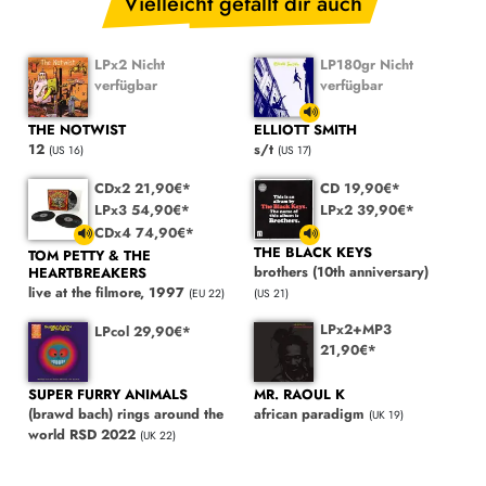
Vielleicht gefällt dir auch
LPx2 Nicht
LP180gr Nicht
verfügbar
verfügbar
THE NOTWIST
ELLIOTT SMITH
12
s/t
(US 16)
(US 17)
CDx2 21,90€*
CD 19,90€*
LPx3 54,90€*
LPx2 39,90€*
CDx4 74,90€*
THE BLACK KEYS
TOM PETTY & THE
brothers (10th anniversary)
HEARTBREAKERS
live at the filmore, 1997
(US 21)
(EU 22)
LPx2+MP3
LPcol 29,90€*
21,90€*
SUPER FURRY ANIMALS
MR. RAOUL K
(brawd bach) rings around the
african paradigm
(UK 19)
world RSD 2022
(UK 22)