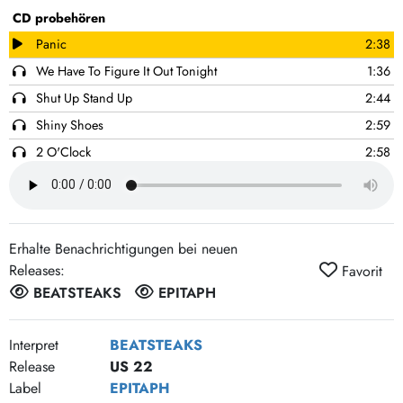
CD probehören
Panic
2:38
We Have To Figure It Out Tonight
1:36
Shut Up Stand Up
2:44
Shiny Shoes
2:59
2 O'Clock
2:58
Happy Now?
3:51
Mietzi's Song
2:44
Excited
1:24
Erhalte Benachrichtigungen bei neuen
And wait
3:45
Releases:
Favorit
Filter
2:20
BEATSTEAKS
EPITAPH
Fake
3:14
Go
2:09
Interpret
BEATSTEAKS
Release
US 22
Kings of metal
4:35
Label
EPITAPH
Schluss Mit Rock 'n' Roll
12:54