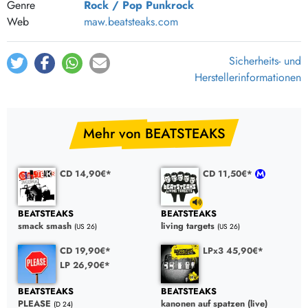
Genre
Rock / Pop
Punkrock
Web
maw.beatsteaks.com
Sicherheits- und
Herstellerinformationen
Mehr von BEATSTEAKS
CD 14,90€*
CD 11,50€*
BEATSTEAKS
BEATSTEAKS
smack smash
living targets
(US 26)
(US 26)
CD 19,90€*
LPx3 45,90€*
LP 26,90€*
BEATSTEAKS
BEATSTEAKS
PLEASE
kanonen auf spatzen (live)
(D 24)