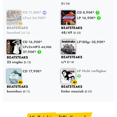
(EU 24)
CD 11,50€*
CD 8,90€*
LPcol 24,90€*
LP 16,90€*
BEATSTEAKS
BEATSTEAKS
launched
48/49
(US 22)
(D 22)
CD 16,90€*
LP180gr 35,90€*
LPx2+MP3
43,90€
37,90€*
BEATSTEAKS
BEATSTEAKS
s/t
23 singles
(D 14)
(D 15)
LP Nicht verfügbar
CD 17,90€*
BEATSTEAKS
BEATSTEAKS
boombox
limbo messiah
(D 11)
(D 07)