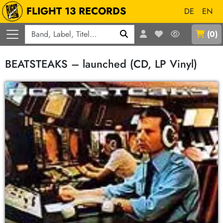
FLIGHT 13 RECORDS
DE
EN
Q
(
0
)
BEATSTEAKS – launched (CD, LP Vinyl)