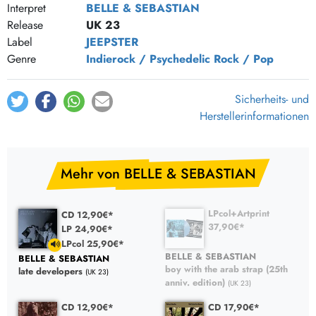
Interpret
BELLE & SEBASTIAN
Release
UK 23
Label
JEEPSTER
Genre
Indierock / Psychedelic
Rock / Pop
Sicherheits- und
Herstellerinformationen
Mehr von BELLE & SEBASTIAN
LPcol+Artprint
CD 12,90€*
37,90€*
LP 24,90€*
LPcol 25,90€*
BELLE & SEBASTIAN
BELLE & SEBASTIAN
boy with the arab strap (25th
late developers
(UK 23)
anniv. edition)
(UK 23)
CD 12,90€*
CD 17,90€*