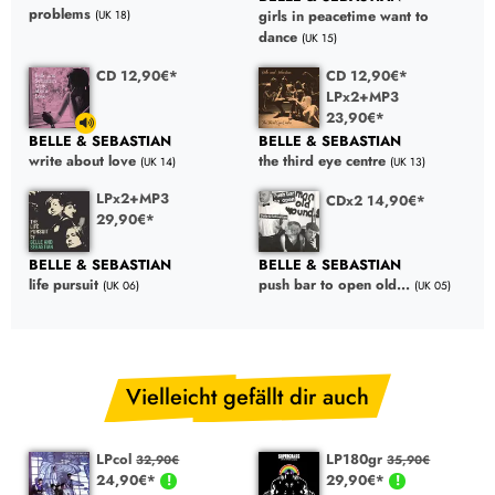
problems
girls in peacetime want to
(UK 18)
dance
(UK 15)
CD 12,90€*
CD 12,90€*
LPx2+MP3
23,90€*
BELLE & SEBASTIAN
BELLE & SEBASTIAN
write about love
the third eye centre
(UK 14)
(UK 13)
LPx2+MP3
CDx2 14,90€*
29,90€*
BELLE & SEBASTIAN
BELLE & SEBASTIAN
life pursuit
push bar to open old...
(UK 06)
(UK 05)
Vielleicht gefällt dir auch
LPcol
LP180gr
32,90€
35,90€
24,90€*
29,90€*