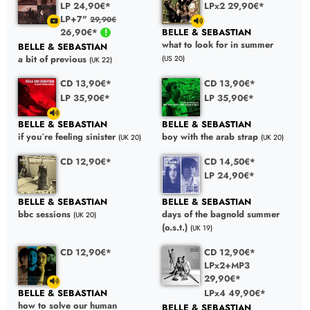
LP 24,90€*
LPx2 29,90€*
LP+7"
29,90€
26,90€*
BELLE & SEBASTIAN
what to look for in summer
BELLE & SEBASTIAN
a bit of previous
(US 20)
(UK 22)
CD 13,90€*
CD 13,90€*
LP 35,90€*
LP 35,90€*
BELLE & SEBASTIAN
BELLE & SEBASTIAN
if you´re feeling sinister
boy with the arab strap
(UK 20)
(UK 20)
CD 12,90€*
CD 14,50€*
LP 24,90€*
BELLE & SEBASTIAN
BELLE & SEBASTIAN
bbc sessions
days of the bagnold summer
(UK 20)
(o.s.t.)
(UK 19)
CD 12,90€*
CD 12,90€*
LPx2+MP3
29,90€*
LPx4 49,90€*
BELLE & SEBASTIAN
how to solve our human
BELLE & SEBASTIAN