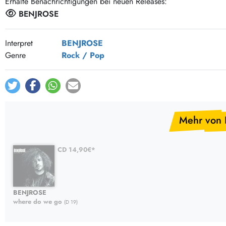
Erhalte Benachrichtigungen bei neuen Releases:
Post-Rock / Folk
LP Hüllen, Zubehör
BENJROSE
Rock / Pop
Bücher, Fanzines etc.
Interpret
BENJROSE
Genre
Rock / Pop
Mehr von
CD 14,90€*
BENJROSE
where do we go
(D 19)