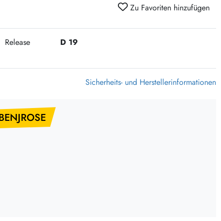
375 Aktion Vinyl Q3 2026
Zu Favoriten hinzufügen
Clouds Hill & Broken Silence-Sommer-Aktion
RSD 2026
Release
D 19
FLIGHT 13 REC. SALE
Epitaph Vinyl Günstiger
Sicherheits- und Herstellerinformationen
Unter Schafen-Vinyl günstig
 BENJROSE