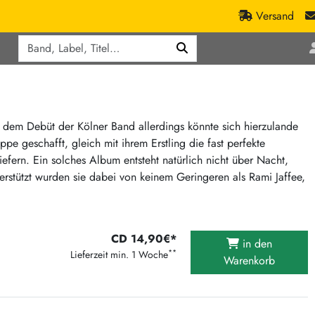
Versand
Q
ic
Aktionen
lassik
Staatsakt-Aktion
ract / Ambient
Crazysane Günstiger
t dem Debüt der Kölner Band allerdings könnte sich hierzulande
e geschafft, gleich mit ihrem Erstling die fast perfekte
tronic Goods
Fuzzorama günstiger
ern. Ein solches Album entsteht natürlich nicht über Nacht,
Tapete Records günstiger
/Ska
erstützt wurden sie dabei von keinem Geringeren als Rami Jaffee,
/ Exotica / Jazz
Sunny Sunny Bastards Summer 26
Warner Rockerwochen
op
Universal Vinyl Günstig
CD 14,90€*
in den
**
ae / Dub
Lieferzeit min. 1 Woche
International Anthem Sommer 2026
Warenkorb
BMG Aktion
Music on Vinyl-Aktion