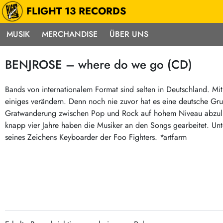
FLIGHT 13 RECORDS
MUSIK
MERCHANDISE
ÜBER UNS
Musik
Punk / HC
Electron
BENJROSE – where do we go (CD)
Alle Neuheiten
Hardcore
Neok
Pre-Order
Emo
Abst
Bands von internationalem Format sind selten in Deutschland. Mi
einiges verändern. Denn noch nie zuvor hat es eine deutsche Grupp
Highlights
Postpunk / New Wave
Elec
Gratwanderung zwischen Pop und Rock auf hohem Niveau abzulief
Exklusiv & Limitiert
Punkrock
Reggae
knapp vier Jahre haben die Musiker an den Songs gearbeitet. Unt
Soul 
Neu auf Lager
60s / Garage
seines Zeichens Keyboarder der Foo Fighters. *artfarm
Beat / Surf
Ska
Sonderangebote
60s / Garage / R´n´R
Hiph
Midprice
Regg
Gitarre
Mehr…
Indierock / Psychedelic
deutschsprachig
Vintage-Rock / Metal
Soundtracks