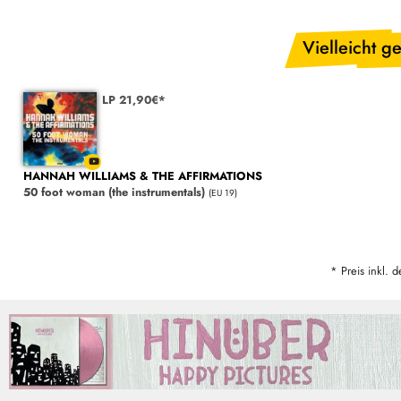
Vielleicht ge
LP 21,90€*
HANNAH WILLIAMS & THE AFFIRMATIONS
50 foot woman (the instrumentals)
(EU 19)
* Preis inkl. d