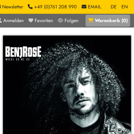
Newsletter
+49 (0)761 208 990
EMAIL
DE
EN
Anmelden
Favoriten
Folgen
Warenkorb
(
0
)