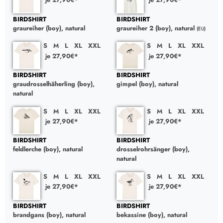
BIRDSHIRT
BIRDSHIRT
graureiher (boy), natural
graureiher 2 (boy), natural
(EU)
S
M
L
XL
XXL
S
M
L
XL
XXL
je 27,90€*
je 27,90€*
BIRDSHIRT
BIRDSHIRT
graudrosselhäherling (boy),
gimpel (boy), natural
natural
S
M
L
XL
XXL
S
M
L
XL
XXL
je 27,90€*
je 27,90€*
BIRDSHIRT
BIRDSHIRT
feldlerche (boy), natural
drosselrohrsänger (boy),
natural
S
M
L
XL
XXL
S
M
L
XL
XXL
je 27,90€*
je 27,90€*
BIRDSHIRT
BIRDSHIRT
brandgans (boy), natural
bekassine (boy), natural