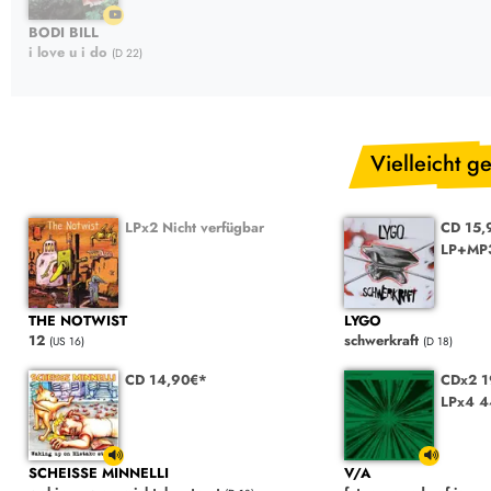
BODI BILL
i love u i do
(D 22)
Vielleicht ge
LPx2 Nicht verfügbar
CD 15,
LP+MP
THE NOTWIST
LYGO
12
schwerkraft
(US 16)
(D 18)
CD 14,90€*
CDx2 1
LPx4 4
SCHEISSE MINNELLI
V/A