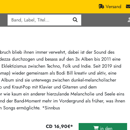
Versand
Q
ic
Aktionen
lassik
Staatsakt-Aktion
ract / Ambient
Crazysane Günstiger
bruch blieb ihnen immer verwehrt, dabei ist der Sound des
ndezza durchzogen und besass auf den 3x Alben bis 2011 eine
tronic Goods
Fuzzorama günstiger
 Eklektizismus zwischen Techno, Folk und Indie. Seit 2019 sind
Tapete Records günstiger
/Ska
map) wieder gemeinsam als Bodi Bill kreativ und aktiv, eine
/ Exotica / Jazz
Sunny Sunny Bastards Summer 26
 Album sind sie unterwegs zwischen dunkel-melancholischer
op und Kraut-Pop mit Klavier und Gitarren und dem
Warner Rockerwochen
 wie kaum ein anderer hierzulande Melancholie und Seele eins
op
Universal Vinyl Günstig
und der Band-Moment mehr im Vordergrund als früher, was ihnen
ae / Dub
International Anthem Sommer 2026
en Songs ermöglichte. *Sinnbus
BMG Aktion
Music on Vinyl-Aktion
CD 16,90€*
in den