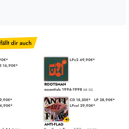
fällt dir auch
90€*
LPx2 49,90€*
3 16,90€*
ROOTSMAN
essentials 1996-1998
(UK 22)
9,90€*
CD 18,50€*
LP 28,90€*
4,90€*
LPcol 29,90€*
ANTI-FLAG