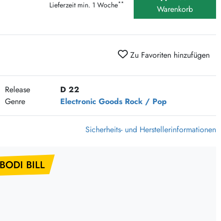
**
Lieferzeit min. 1 Woche
375 Aktion Vinyl Q3 2026
Warenkorb
Clouds Hill & Broken Silence-Sommer-Aktion
RSD 2026
FLIGHT 13 REC. SALE
Zu Favoriten hinzufügen
Epitaph Vinyl Günstiger
Unter Schafen-Vinyl günstig
Release
D 22
Genre
Electronic Goods
Rock / Pop
Sicherheits- und Herstellerinformationen
BODI BILL