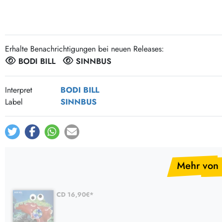
Post-Rock / Folk
LP Hüllen, Zubehör
Rock / Pop
Bücher, Fanzines etc.
Erhalte Benachrichtigungen bei neuen Releases:
BODI BILL
SINNBUS
Interpret
BODI BILL
Label
SINNBUS
Mehr von 
CD 16,90€*