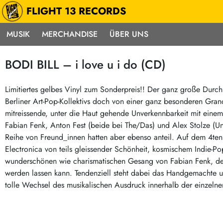
FLIGHT 13 RECORDS
MUSIK
MERCHANDISE
ÜBER UNS
Musik
Punk / HC
Electron
BODI BILL – i love u i do (CD)
Alle Neuheiten
Hardcore
Neok
Pre-Order
Emo
Abst
Limitiertes gelbes Vinyl zum Sonderpreis!! Der ganz große Durch
Berliner Art-Pop-Kollektivs doch von einer ganz besonderen Gra
Highlights
Postpunk / New Wave
Elec
mitreissende, unter die Haut gehende Unverkennbarkeit mit einem
Exklusiv & Limitiert
Punkrock
Reggae
Fabian Fenk, Anton Fest (beide bei The/Das) und Alex Stolze (Un
Soul 
Neu auf Lager
60s / Garage
Reihe von Freund_innen hatten aber ebenso anteil. Auf dem 4ten
Electronica von teils gleissender Schönheit, kosmischem Indie-P
Beat / Surf
Ska
Sonderangebote
wunderschönen wie charismatischen Gesang von Fabian Fenk, der
60s / Garage / R´n´R
Hiph
Midprice
werden lassen kann. Tendenziell steht dabei das Handgemachte 
Regg
Gitarre
Mehr…
tolle Wechsel des musikalischen Ausdruck innerhalb der einzeln
Indierock / Psychedelic
deutschsprachig
Vintage-Rock / Metal
Soundtracks