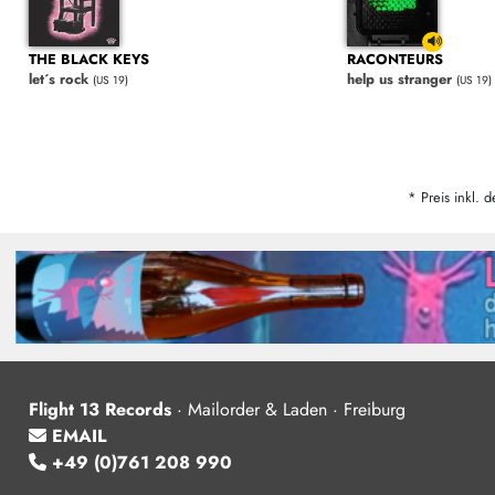
THE BLACK KEYS
RACONTEURS
let´s rock
help us stranger
(US 19)
(US 19)
* Preis inkl. d
Flight 13 Records
·
Mailorder & Laden · Freiburg
EMAIL
+49 (0)761 208 990