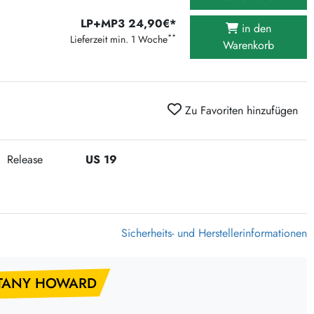
375 Aktion Vinyl Q3 2026
LP+MP3 24,90€*
in den
Clouds Hill & Broken Silence-Sommer-Aktion
**
Lieferzeit min. 1 Woche
Warenkorb
RSD 2026
FLIGHT 13 REC. SALE
Epitaph Vinyl Günstiger
Zu Favoriten hinzufügen
Unter Schafen-Vinyl günstig
Release
US 19
Sicherheits- und Herstellerinformationen
TTANY HOWARD