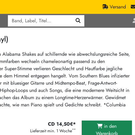
Versand
Q
ic
Aktionen
yl)
lassik
Staatsakt-Aktion
ract / Ambient
Crazysane Günstiger
n Alabama Shakes auf schillernde wie abwechslungsreiche Seite,
s Stimmfarben wechseln chameleonartig passend zu den
tronic Goods
Fuzzorama günstiger
er Super-Stimme verlieren Geschlecht und Hautfarbe jegliche
Tapete Records günstiger
/Ska
mme dem Himmel entgegen hangelt. Vom Southern Blues infizierter
/ Exotica / Jazz
Sunny Sunny Bastards Summer 26
 mit bluesiger Gitarre und Midtempo-Beat, Frage-Antwort-
 Hiphop-Loops und auch Songs, die eine modernere Weitsicht in
Warner Rockerwochen
 machen das Album zu einem Longtime-Herzerwärmer. Gewidmet
op
Universal Vinyl Günstig
rachte, wie man Piano spielt und Gedichte schreibt. *Columbia
ae / Dub
International Anthem Sommer 2026
BMG Aktion
CD 14,50€*
in den
Music on Vinyl-Aktion
**
Lieferzeit min. 1 Woche
Warenkorb