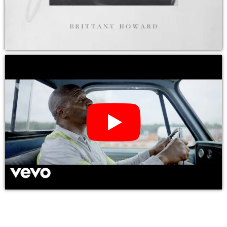
YouTube Video: BRITTANY HOWARD – jaime (CD, LP Vinyl)