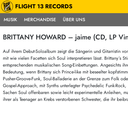
FLIGHT 13 RECORDS
MUSIK
MERCHANDISE
ÜBER UNS
Musik
Punk / HC
Electron
BRITTANY HOWARD – jaime (CD, LP Vin
Alle Neuheiten
Hardcore
Neok
Pre-Order
Emo
Abst
Auf ihrem Debut-Soloalbum zeigt die Sängerin und Gitarristin vo
mit wie vielen Facetten sich Soul interpretieren lässt. Brittany´
Highlights
Postpunk / New Wave
Elec
entsprechenden musikalischen Song-Einbettungen. Angesichts ihr
Exklusiv & Limitiert
Punkrock
Reggae
Bedeutung, wenn Brittany sich Prince-like mit beseelter kopfsti
Soul 
Neu auf Lager
60s / Garage
Pusher-Groove-Funk, Soul-Balladerie an der Grenze zum Folk oder
Gospel-Approach, mit Synths unterlegter Psychedelic Funk-Rock,
Beat / Surf
Ska
Sonderangebote
Sachen Soul offenbaren sowie leicht experimentelle Anleihen,
60s / Garage / R´n´R
Hiph
Midprice
ihrer als Teenager an Krebs verstorbenen Schwester, die ihr beib
Regg
Gitarre
Mehr…
Indierock / Psychedelic
deutschsprachig
Vintage-Rock / Metal
Soundtracks