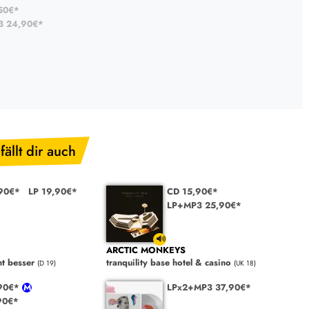
50€*
3 24,90€*
fällt dir auch
90€*
LP 19,90€*
CD 15,90€*
LP+MP3 25,90€*
ARCTIC MONKEYS
ht besser
tranquility base hotel & casino
(D 19)
(UK 18)
,90€*
LPx2+MP3 37,90€*
90€*