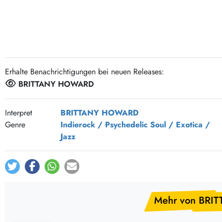
Post-Rock / Folk
LP Hüllen, Zubehör
Rock / Pop
Bücher, Fanzines etc.
Erhalte Benachrichtigungen bei neuen Releases:
BRITTANY HOWARD
Interpret
BRITTANY HOWARD
Genre
Indierock / Psychedelic
Soul / Exotica /
Jazz
Mehr von BRI