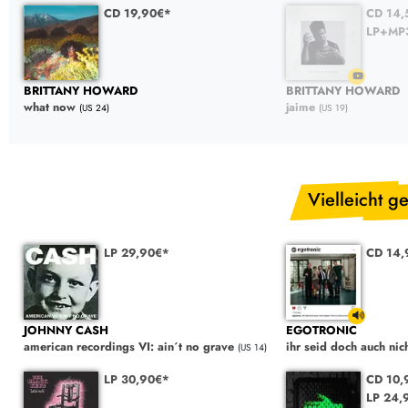
CD 19,90€*
CD 14,
LP+MP
BRITTANY HOWARD
BRITTANY HOWARD
what now
jaime
(US 24)
(US 19)
Vielleicht ge
LP 29,90€*
CD 14,
JOHNNY CASH
EGOTRONIC
american recordings VI: ain´t no grave
ihr seid doch auch nic
(US 14)
LP 30,90€*
CD 10
LP 24,