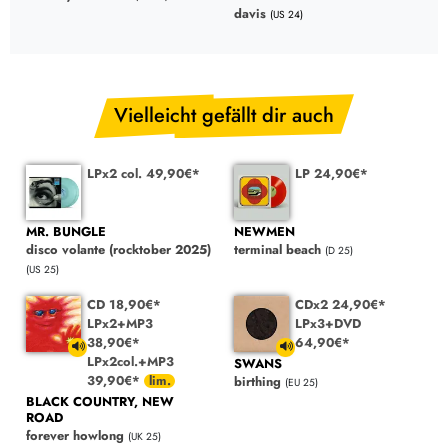
davis
(US 24)
Vielleicht gefällt dir auch
LPx2 col. 49,90€*
LP 24,90€*
MR. BUNGLE
NEWMEN
disco volante (rocktober 2025)
terminal beach
(D 25)
(US 25)
CD 18,90€*
CDx2 24,90€*
LPx2+MP3
LPx3+DVD
38,90€*
64,90€*
LPx2col.+MP3
SWANS
39,90€*
birthing
(EU 25)
BLACK COUNTRY, NEW
ROAD
forever howlong
(UK 25)