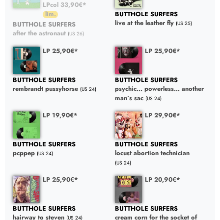
LPcol 33,90€*
BUTTHOLE SURFERS
live at the leather fly
BUTTHOLE SURFERS
(US 25)
after the astronaut
(US 26)
LP 25,90€*
LP 25,90€*
BUTTHOLE SURFERS
BUTTHOLE SURFERS
rembrandt pussyhorse
psychic... powerless... another
(US 24)
man´s sac
(US 24)
LP 19,90€*
LP 29,90€*
BUTTHOLE SURFERS
BUTTHOLE SURFERS
pcppep
locust abortion technician
(US 24)
(US 24)
LP 25,90€*
LP 20,90€*
BUTTHOLE SURFERS
BUTTHOLE SURFERS
hairway to steven
cream corn for the socket of
(US 24)