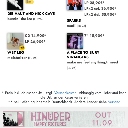
LP 28,90€*
LPx2 col. 36,90€*
DIE HAUT AND NICK CAVE
LPx2 del. 55,90€*
burnin´ the ice
(EU 25)
SPARKS
mad!
(EU 25)
CD 14,90€*
7" 15,90€*
LP 26,90€*
WET LEG
A PLACE TO BURY
STRANGERS
moisturizer
(EU 25)
make me feel anything/i need
(US 25)
* Preis inkl. deutscher Ust., zzgl.
Versandkosten
. Abhängig vom Lieferland kann
die Ust. an der Kasse variieren
** bei Lieferung innerhalb Deutschlands. Andere Länder siehe
Versand