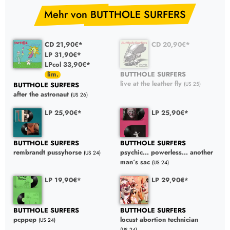
Mehr von BUTTHOLE SURFERS
CD 21,90€*
CD 20,90€*
LP 31,90€*
LPcol 33,90€*
BUTTHOLE SURFERS
live at the leather fly
BUTTHOLE SURFERS
(US 25)
after the astronaut
(US 26)
LP 25,90€*
LP 25,90€*
BUTTHOLE SURFERS
BUTTHOLE SURFERS
rembrandt pussyhorse
psychic... powerless... another
(US 24)
man´s sac
(US 24)
LP 19,90€*
LP 29,90€*
BUTTHOLE SURFERS
BUTTHOLE SURFERS
pcppep
locust abortion technician
(US 24)
(US 24)