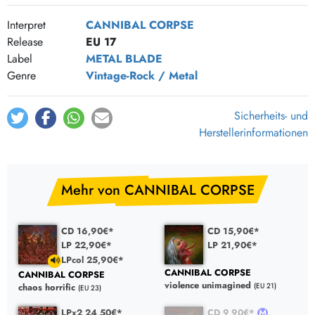
Hideous ichor
4:33
Interpret
CANNIBAL CORPSE
Release
EU 17
Label
METAL BLADE
Genre
Vintage-Rock / Metal
Sicherheits- und
Herstellerinformationen
Mehr von CANNIBAL CORPSE
CD 16,90€*
CD 15,90€*
LP 22,90€*
LP 21,90€*
LPcol 25,90€*
CANNIBAL CORPSE
CANNIBAL CORPSE
violence unimagined
(EU 21)
chaos horrific
(EU 23)
LPx2 24,50€*
CD 9,90€*