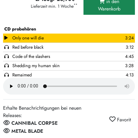
in den
**
Lieferzeit min. 1 Woche
Warenkorb
CD probehören
Only one will die
3:24
Red before black
3:12
Code of the slashers
4:45
Shedding my human skin
3:28
Remaimed
4:13
Firestorm vengeance
3:43
Heads shoveled off
3:37
Corpus delicti
3:29
Erhalte Benachrichtigungen bei neuen
Scavenger consuming death
4:33
Releases:
Favorit
In the midst of ruin
3:25
CANNIBAL CORPSE
Destroyed without a trace
4:01
METAL BLADE