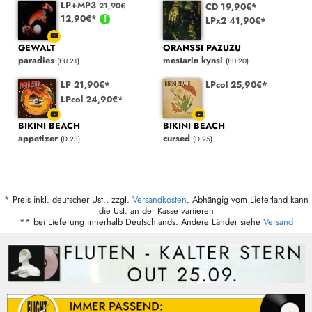
LP+MP3
CD 19,90€*
21,90€
12,90€*
LPx2 41,90€*
GEWALT
ORANSSI PAZUZU
paradies
mestarin kynsi
(EU 21)
(EU 20)
LP 21,90€*
LPcol 25,90€*
LPcol 24,90€*
BIKINI BEACH
BIKINI BEACH
appetizer
cursed
(D 23)
(D 25)
* Preis inkl. deutscher Ust., zzgl.
Versandkosten
. Abhängig vom Lieferland kann
die Ust. an der Kasse variieren
** bei Lieferung innerhalb Deutschlands. Andere Länder siehe
Versand