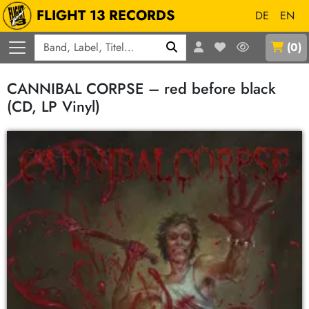
FLIGHT 13 RECORDS
DE
EN
Q
(
0
)
CANNIBAL CORPSE – red before black
(CD, LP Vinyl)