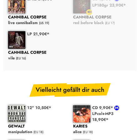
LP180gr 23,90€*
CANNIBAL CORPSE
CANNIBAL CORPSE
live cannibalism
red before black
(US 19)
(EU 17)
LP 21,90€*
CANNIBAL CORPSE
vile
(EU 16)
Vielleicht gefällt dir auch
12" 10,50€*
CD 9,90€*
LPcol+MP3
18,90€*
GEWALT
KARIES
manipulation
alice
(EU 18)
(EU 18)