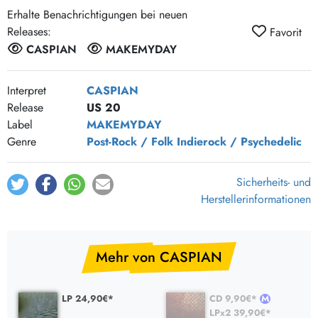
The raven
7:10
Erhalte Benachrichtigungen bei neuen
Vienna
6:14
Releases:
Favorit
Sycamore
9:05
CASPIAN
MAKEMYDAY
Interpret
CASPIAN
Release
US 20
Label
MAKEMYDAY
Genre
Post-Rock / Folk
Indierock / Psychedelic
Sicherheits- und
Herstellerinformationen
Mehr von CASPIAN
LP 24,90€*
CD 9,90€*
LPx2 39,90€*