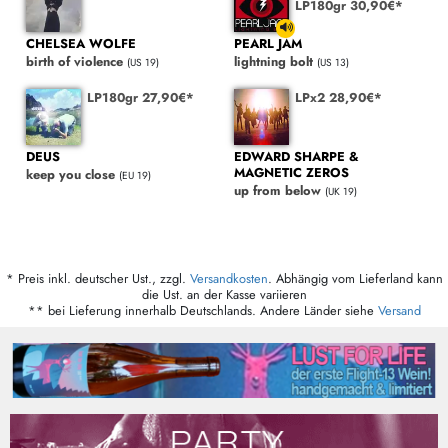
LP180gr 30,90€*
CHELSEA WOLFE
PEARL JAM
birth of violence
lightning bolt
(US 19)
(US 13)
LP180gr 27,90€*
LPx2 28,90€*
DEUS
EDWARD SHARPE &
MAGNETIC ZEROS
keep you close
(EU 19)
up from below
(UK 19)
* Preis inkl. deutscher Ust., zzgl.
Versandkosten
. Abhängig vom Lieferland kann
die Ust. an der Kasse variieren
** bei Lieferung innerhalb Deutschlands. Andere Länder siehe
Versand