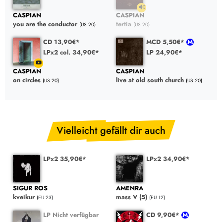
CASPIAN
CASPIAN
you are the conductor
tertia
(US 20)
(US 20)
CD 13,90€*
MCD 5,50€*
LPx2 col. 34,90€*
LP 24,90€*
CASPIAN
CASPIAN
on circles
live at old south church
(US 20)
(US 20)
Vielleicht gefällt dir auch
LPx2 35,90€*
LPx2 34,90€*
SIGUR ROS
AMENRA
kveikur
mass V (5)
(EU 23)
(EU 12)
LP Nicht verfügbar
CD 9,90€*