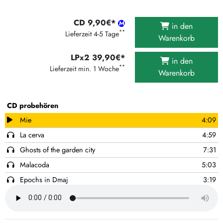
CD 9,90€*
in den
**
Lieferzeit 4-5 Tage
Warenkorb
LPx2 39,90€*
in den
**
Lieferzeit min. 1 Woche
Warenkorb
CD probehören
Mie
4:09
La cerva
4:59
Ghosts of the garden city
7:31
Malacoda
5:03
Epochs in Dmaj
3:19
Of foam and wave
6:16
Concrescene
4:26