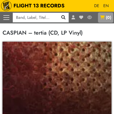
FLIGHT 13 RECORDS
DE
EN
Q
(
0
)
CASPIAN – tertia (CD, LP Vinyl)