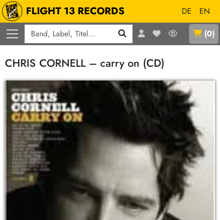
FLIGHT 13 RECORDS
DE
EN
Q
(
0
)
CHRIS CORNELL – carry on (CD)