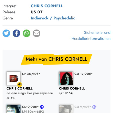
Interpret
CHRIS CORNELL
Release
US 07
Genre
Indierock / Psychedelic
Sicherheits- und
Herstellerinformationen
Mehr von CHRIS CORNELL
LP 36,90€*
CD 17,90€*
CHRIS CORNELL
CHRIS CORNELL
no one sings like you anymore
s/t
(US 18)
(US 21)
CD 9,90€*
CD 9,90€*
LP180gr+MP3