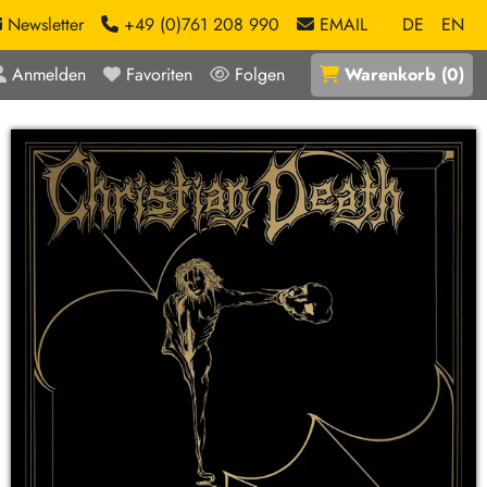
Newsletter
+49 (0)761 208 990
EMAIL
DE
EN
Anmelden
Favoriten
Folgen
Warenkorb
(
0
)