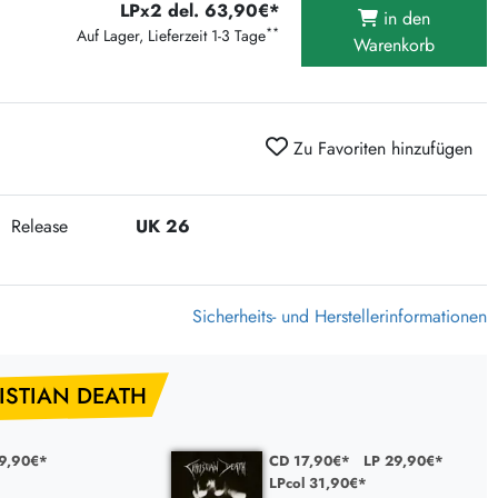
LPx2 del. 63,90€*
375 Aktion Vinyl Q3 2026
in den
**
Auf Lager, Lieferzeit 1-3 Tage
Warenkorb
Clouds Hill & Broken Silence-Sommer-Aktion
RSD 2026
FLIGHT 13 REC. SALE
Zu Favoriten hinzufügen
Epitaph Vinyl Günstiger
Unter Schafen-Vinyl günstig
Release
UK 26
Sicherheits- und Herstellerinformationen
ISTIAN DEATH
29,90€*
CD 17,90€*
LP 29,90€*
LPcol 31,90€*