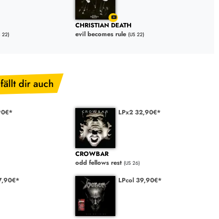
CHRISTIAN DEATH
evil becomes rule
S 22)
(US 22)
fällt dir auch
90€*
LPx2 32,90€*
CROWBAR
odd fellows rest
(US 26)
7,90€*
LPcol 39,90€*