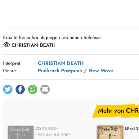
Post-Rock / Folk
LP Hüllen, Zubehör
Rock / Pop
Bücher, Fanzines etc.
Erhalte Benachrichtigungen bei neuen Releases:
CHRISTIAN DEATH
Interpret
CHRISTIAN DEATH
Genre
Punkrock
Postpunk / New Wave
Mehr von CHR
CD 19,90€*
LPcol 
LPx2 del. 63,90€*