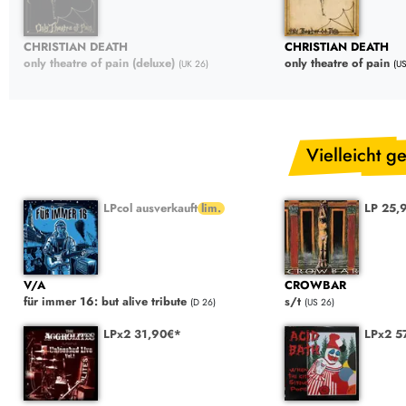
CHRISTIAN DEATH
CHRISTIAN DEATH
only theatre of pain (deluxe)
only theatre of pain
(UK 26)
(U
Vielleicht ge
LPcol ausverkauft
LP 25,
V/A
CROWBAR
für immer 16: but alive tribute
s/t
(D 26)
(US 26)
LPx2 31,90€*
LPx2 5