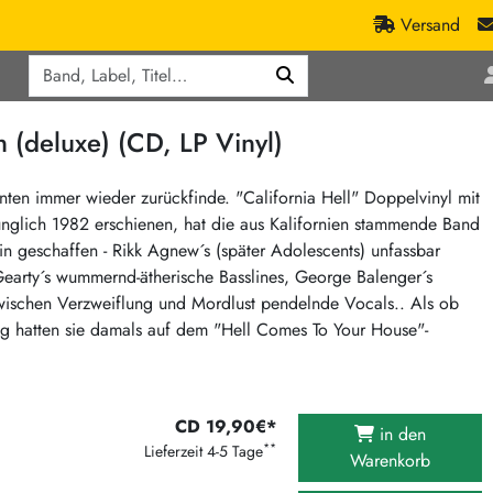
Versand
Q
ic
Aktionen
(deluxe) (CD, LP Vinyl)
lassik
Staatsakt-Aktion
ract / Ambient
Crazysane Günstiger
hnten immer wieder zurückfinde. "California Hell" Doppelvinyl mit
rünglich 1982 erschienen, hat die aus Kalifornien stammende Band
tronic Goods
Fuzzorama günstiger
n geschaffen - Rikk Agnew´s (später Adolescents) unfassbar
Tapete Records günstiger
/Ska
cGearty´s wummernd-ätherische Basslines, George Balenger´s
/ Exotica / Jazz
Sunny Sunny Bastards Summer 26
zwischen Verzweiflung und Mordlust pendelnde Vocals.. Als ob
chung hatten sie damals auf dem "Hell Comes To Your House"-
Warner Rockerwochen
op
Universal Vinyl Günstig
ae / Dub
International Anthem Sommer 2026
CD 19,90€*
in den
BMG Aktion
**
Lieferzeit 4-5 Tage
Warenkorb
Music on Vinyl-Aktion