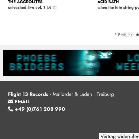
THE AGGROLITES
ACID BATH
unleashed live vol. 1
when the kite string p
(US 11)
* Preis inkl. d
Flight 13 Records
·
Mailorder & Laden · Freiburg
EMAIL
+49 (0)761 208 990
Vertrag widerrufe