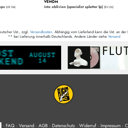
VENOM
ops
into oblivion (specialist splatter lp)
(US 04)
(EU 26)
eutscher Ust., zzgl.
Versandkosten
. Abhängig vom Lieferland kann die Ust. an der 
** bei Lieferung innerhalb Deutschlands. Andere Länder siehe
Versand
n
·
FAQ
·
Versand
·
AGB
·
Datenschutz
·
Widerruf
·
Impressum
·
C