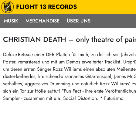
FLIGHT 13 RECORDS
MUSIK
MERCHANDISE
ÜBER UNS
Musik
Punk / HC
Electron
CHRISTIAN DEATH – only theatre of pain 
Alle Neuheiten
Hardcore
Neok
Pre-Order
Emo
Abst
Deluxe-ReIssue einer DER Platten für mich, zu der ich seit Jahrze
Poster, remastered und mit um Demos erweiterter Tracklist. Ursp
Highlights
Postpunk / New Wave
Elec
um deren ersten Sänger Rozz Williams einen absoluten Meilenstei
Exklusiv & Limitiert
Punkrock
Reggae
düster-keifendes, kreischend-dissonantes Gitarrenspiel, James M
Soul 
Neu auf Lager
60s / Garage
verhalltes, aggressives Drumming und natürlich Rozz Williams´ 
sich ein Tor zur Hölle auftut! "Fun Fact - ihre erste Veröffentli
Beat / Surf
Ska
Sonderangebote
Sampler - zusammen mit u.a. Social Distortion. * Futurismo
60s / Garage / R´n´R
Hiph
Midprice
Regg
Gitarre
Mehr…
Indierock / Psychedelic
deutschsprachig
Vintage-Rock / Metal
Soundtracks