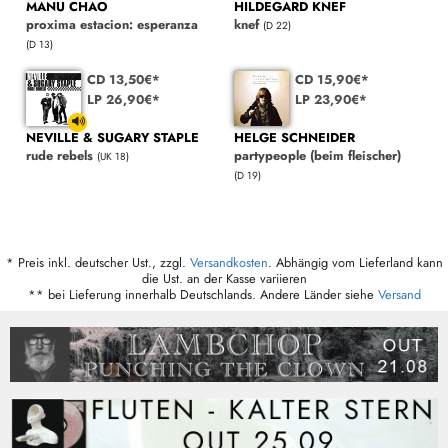
MANU CHAO
HILDEGARD KNEF
proxima estacion: esperanza
knef
(D 22)
(D 13)
CD 13,50€*
CD 15,90€*
LP 26,90€*
LP 23,90€*
NEVILLE & SUGARY STAPLE
HELGE SCHNEIDER
rude rebels
partypeople (beim fleischer)
(UK 18)
(D 19)
* Preis inkl. deutscher Ust., zzgl.
Versandkosten
. Abhängig vom Lieferland kann
die Ust. an der Kasse variieren
** bei Lieferung innerhalb Deutschlands. Andere Länder siehe
Versand