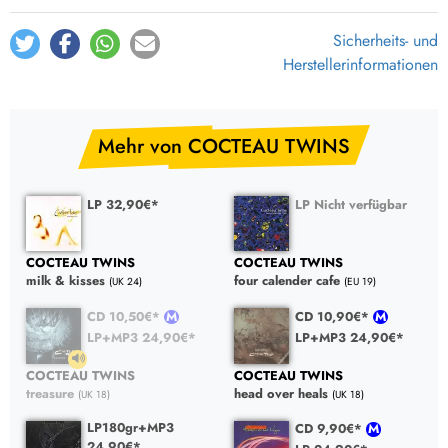
Sicherheits- und
Herstellerinformationen
Mehr von COCTEAU TWINS
LP 32,90€*
LP Nicht verfügbar
COCTEAU TWINS
COCTEAU TWINS
milk & kisses
four calender cafe
(UK 24)
(EU 19)
CD 10,50€*
CD 10,90€*
LP+MP3 24,90€*
LP+MP3 24,90€*
COCTEAU TWINS
COCTEAU TWINS
treasure
head over heals
(UK 18)
(UK 18)
LP180gr+MP3
CD 9,90€*
24,90€*