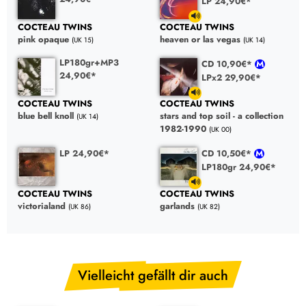
LP 24,90€*
COCTEAU TWINS
COCTEAU TWINS
pink opaque
heaven or las vegas
(UK 15)
(UK 14)
LP180gr+MP3
CD 10,90€*
24,90€*
LPx2 29,90€*
COCTEAU TWINS
COCTEAU TWINS
blue bell knoll
stars and top soil - a collection
(UK 14)
1982-1990
(UK 00)
LP 24,90€*
CD 10,50€*
LP180gr 24,90€*
COCTEAU TWINS
COCTEAU TWINS
victorialand
garlands
(UK 86)
(UK 82)
Vielleicht gefällt dir auch