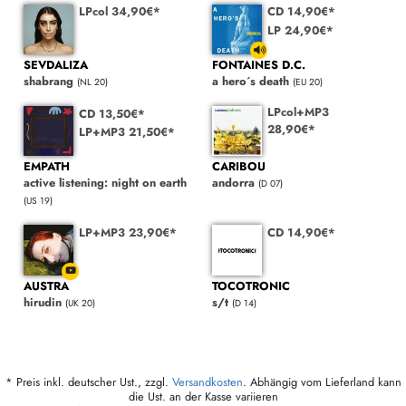
LPcol 34,90€*
CD 14,90€*
LP 24,90€*
SEVDALIZA
FONTAINES D.C.
shabrang
a hero´s death
(NL 20)
(EU 20)
LPcol+MP3
CD 13,50€*
28,90€*
LP+MP3 21,50€*
EMPATH
CARIBOU
active listening: night on earth
andorra
(D 07)
(US 19)
LP+MP3 23,90€*
CD 14,90€*
AUSTRA
TOCOTRONIC
hirudin
s/t
(UK 20)
(D 14)
* Preis inkl. deutscher Ust., zzgl.
Versandkosten
. Abhängig vom Lieferland kann
die Ust. an der Kasse variieren