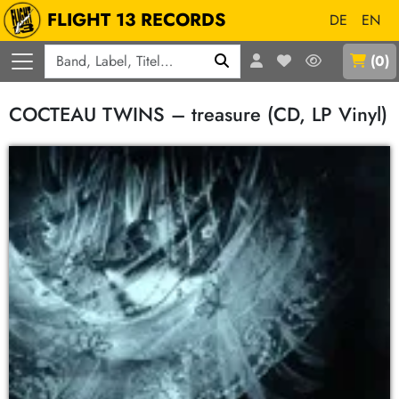
FLIGHT 13 RECORDS
DE
EN
Q
(
0
)
COCTEAU TWINS – treasure (CD, LP Vinyl)