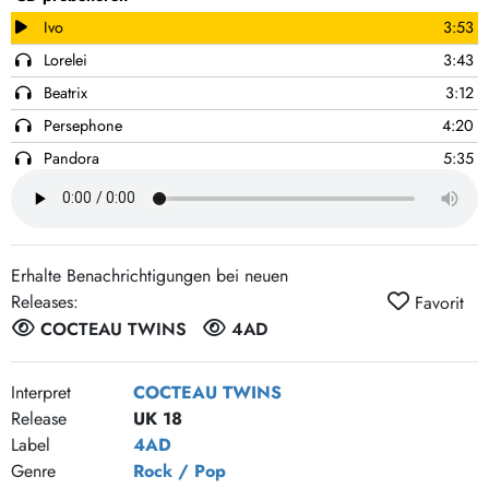
Ivo
3:53
Lorelei
3:43
Beatrix
3:12
Persephone
4:20
Pandora
5:35
Amelia
3:31
Aloysius
3:26
Cicely
3:29
Erhalte Benachrichtigungen bei neuen
Otterley
4:04
Releases:
Favorit
Donimo
6:19
COCTEAU TWINS
4AD
Interpret
COCTEAU TWINS
Release
UK 18
Label
4AD
Genre
Rock / Pop