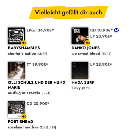
Vielleicht gefällt dir auch
LPcol 34,90€*
CD 10,90€*
LP 23,90€*
BABYSHAMBLES
DANKO JONES
shotter´s nation
we sweat blood
(UK 19)
(EU 15)
7" 19,90€*
LP 28,90€*
OLLI SCHULZ UND DER HUND
NADA SURF
MARIE
lucky
(D 22)
ausflug mit razzia
(D 24)
CD 20,90€*
PORTISHEAD
roseland nyc live 25
(EU 24)