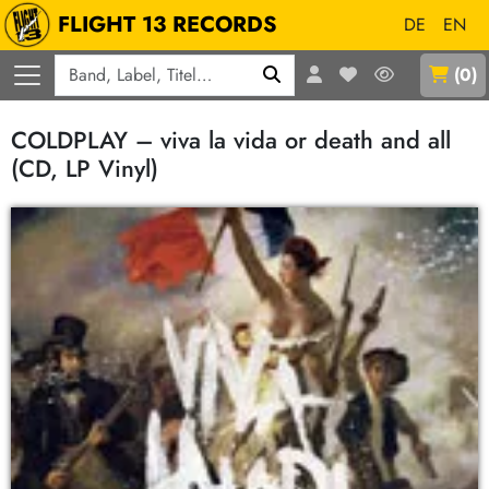
FLIGHT 13 RECORDS
DE
EN
Q
(
0
)
COLDPLAY – viva la vida or death and all
(CD, LP Vinyl)