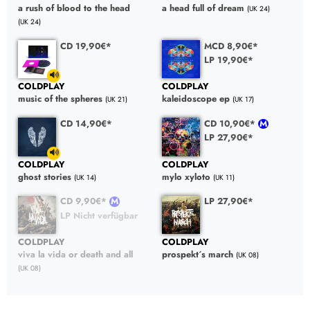
a rush of blood to the head
a head full of dream
(UK 24)
(UK 24)
CD 19,90€*
MCD 8,90€*
LP 19,90€*
COLDPLAY
COLDPLAY
music of the spheres
kaleidoscope ep
(UK 21)
(UK 17)
CD 14,90€*
CD 10,90€*
LP 27,90€*
COLDPLAY
COLDPLAY
ghost stories
mylo xyloto
(UK 14)
(UK 11)
CD 9,90€*
LP 27,90€*
LP Nicht verfügbar
COLDPLAY
COLDPLAY
viva la vida or death and all
prospekt´s march
(UK 08)
(UK 08)