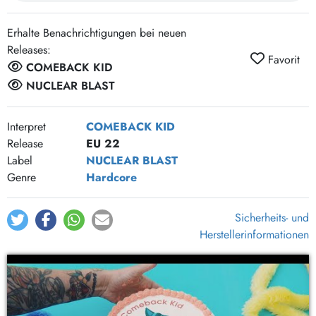
True to form - Comeback Kid
2:31
Erhalte Benachrichtigungen bei neuen
In-between - Comeback Kid
2:35
Releases:
Favorit
Standstill - Comeback Kid
2:42
COMEBACK KID
Menacing weight - Comeback Kid
2:54
NUCLEAR BLAST
Interpret
COMEBACK KID
Release
EU 22
Label
NUCLEAR BLAST
Genre
Hardcore
Sicherheits- und
Herstellerinformationen