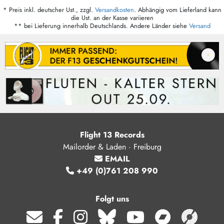
* Preis inkl. deutscher Ust., zzgl.
Versandkosten
. Abhängig vom Lieferland kann
die Ust. an der Kasse variieren
** bei Lieferung innerhalb Deutschlands. Andere Länder siehe
Versand
Flight 13 Records
Mailorder & Laden · Freiburg
EMAIL
+49 (0)761 208 990
Folgt uns