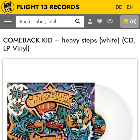
FLIGHT 13 RECORDS
DE
EN
Q
(
0
)
COMEBACK KID – heavy steps (white) (CD,
LP Vinyl)