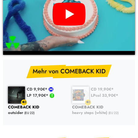
YouTube Video: COMEBACK KID – heavy steps (white) (CD,
LP Vinyl)
Mehr von COMEBACK KID
CD 9,90€*
CD 19,90€*
LP 17,90€*
LPcol 33,90€*
COMEBACK KID
COMEBACK KID
outsider
heavy steps (white)
(EU 22)
(EU 22)