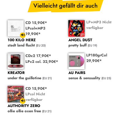
Vielleicht gefällt dir auch
LP+MP3 Nicht
CD 15,90€*
verfügbar
LPcol+MP3
19,90€*
ANGEL DU$T
100 KILO HERZ
pretty buff
stadt land flucht
(EU 19)
(EU 20)
LP180grCol
CDx2 17,90€*
29,90€*
LPx2 col. 32,90€*
KREATOR
AU PAIRS
under the guillotine
sense & sensuality
(EU 21)
(EU 25)
CD 15,90€*
LPcol Nicht
verfügbar
AUTHORITY ZERO
ollie ollie oxen free
(EU 21)