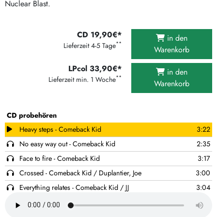
Nuclear Blast.
CD 19,90€*
in den
**
Lieferzeit 4-5 Tage
Warenkorb
LPcol 33,90€*
in den
**
Lieferzeit min. 1 Woche
Warenkorb
CD probehören
Heavy steps - Comeback Kid
3:22
No easy way out - Comeback Kid
2:35
Face to fire - Comeback Kid
3:17
Crossed - Comeback Kid / Duplantier, Joe
3:00
Everything relates - Comeback Kid / JJ
3:04
Dead on the fence - Comeback Kid
3:13
Shadow of doubt - Comeback Kid
2:50