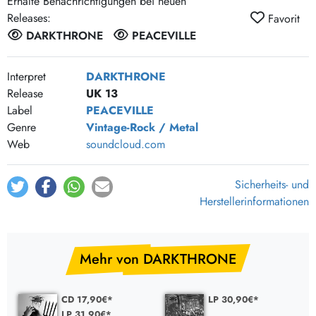
Erhalte Benachrichtigungen bei neuen
Releases:
Favorit
DARKTHRONE
PEACEVILLE
Interpret
DARKTHRONE
Release
UK 13
Label
PEACEVILLE
Genre
Vintage-Rock / Metal
Web
soundcloud.com
Sicherheits- und
Herstellerinformationen
Mehr von DARKTHRONE
CD 17,90€*
LP 30,90€*
LP 31,90€*