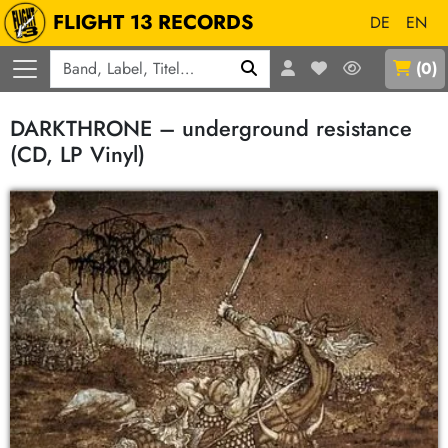
FLIGHT 13 RECORDS
DE
EN
Q
(
0
)
DARKTHRONE – underground resistance
(CD, LP Vinyl)