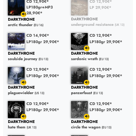
CD 12,90€*
CD 12,90€*
LP180gr+MP3
LP 29,90€*
28,90€*
DARKTHRONE
DARKTHRONE
underground resistance
arctic thunder
(UK 13)
(EU 16)
CD 14,90€*
CD 12,90€*
LP180gr 29,90€*
LP180gr 29,90€*
DARKTHRONE
DARKTHRONE
soulside journey
sardonic wrath
(EU 13)
(EU 13)
CD 12,90€*
CD 12,90€*
LP180gr 29,90€*
LP180gr 29,90€*
DARKTHRONE
DARKTHRONE
plaguewielder
panzerfaust
(US 13)
(EU 13)
CD 12,90€*
CD 12,90€*
LP180gr 29,90€*
LP180gr 29,90€*
DARKTHRONE
DARKTHRONE
hate them
circle the wagon
(UK 13)
(EU 13)