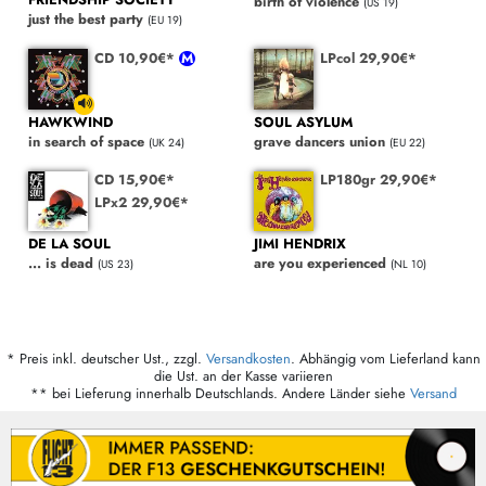
birth of violence
(US 19)
just the best party
(EU 19)
CD 10,90€*
LPcol 29,90€*
HAWKWIND
SOUL ASYLUM
in search of space
grave dancers union
(UK 24)
(EU 22)
CD 15,90€*
LP180gr 29,90€*
LPx2 29,90€*
DE LA SOUL
JIMI HENDRIX
... is dead
are you experienced
(US 23)
(NL 10)
* Preis inkl. deutscher Ust., zzgl.
Versandkosten
. Abhängig vom Lieferland kann
die Ust. an der Kasse variieren
** bei Lieferung innerhalb Deutschlands. Andere Länder siehe
Versand