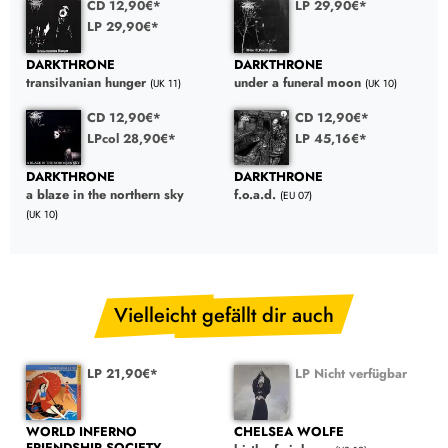
CD 12,90€*
LP 29,90€*
LP 29,90€*
DARKTHRONE
DARKTHRONE
transilvanian hunger
under a funeral moon
(UK 11)
(UK 10)
CD 12,90€*
CD 12,90€*
LPcol 28,90€*
LP 45,16€*
DARKTHRONE
DARKTHRONE
a blaze in the northern sky
f.o.a.d.
(EU 07)
(UK 10)
Vielleicht gefällt dir auch
LP 21,90€*
LP Nicht verfügbar
WORLD INFERNO
CHELSEA WOLFE
FRIENDSHIP SOCIETY