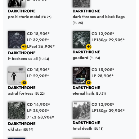
DARKTHRONE
DARKTHRONE
pre-historic metal
dark thrones and black flags
(EU 26)
(EU 25)
CD 18,90€*
CD 12,90€*
LP 32,90€*
LP180gr 29,90€*
LPcol 36,90€*
DARKTHRONE
DARKTHRONE
goatlord
(EU 23)
it beckons us all
(EU 24)
CD 15,90€*
CD 15,90€*
LP 29,90€*
LP 28,90€*
DARKTHRONE
DARKTHRONE
astral fortress
eternal hails
(EU 22)
(EU 21)
CD 14,90€*
CD 12,90€*
LP 28,90€*
LP180gr 29,90€*
7"x3 68,90€*
DARKTHRONE
DARKTHRONE
total death
(EU 18)
old star
(EU 19)