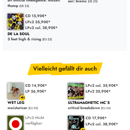
art official intelligence: mosaic
aoi: bionix
(US 23)
thump
(US 23)
CD 15,90€*
LPx2 35,90€*
LPx2 col. 38,90€*
DE LA SOUL
3 feet high & rising
(EU 23)
Vielleicht gefällt dir auch
CD 14,90€*
LPx2 col. 35,90€*
LP 26,90€*
LPx2 35,90€*
WET LEG
ULTRAMAGNETIC MC´S
moisturizer
critical breakdown
(EU 25)
(EU 24)
LPx2 Nicht
CD 17,90€*
verfügbar
LPx2 col. 38,90€*