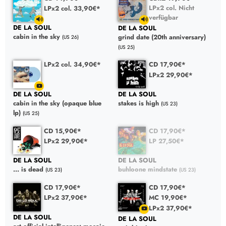
LPx2 col. Nicht
LPx2 col. 33,90€*
verfügbar
DE LA SOUL
DE LA SOUL
cabin in the sky
grind date (20th anniversary)
(US 26)
(US 25)
LPx2 col. 34,90€*
CD 17,90€*
LPx2 29,90€*
DE LA SOUL
DE LA SOUL
cabin in the sky (opaque blue
stakes is high
(US 23)
lp)
(US 25)
CD 15,90€*
CD 17,90€*
LPx2 29,90€*
LP 27,50€*
DE LA SOUL
DE LA SOUL
... is dead
buhloone mindstate
(US 23)
(US 23)
CD 17,90€*
CD 17,90€*
LPx2 37,90€*
MC 19,90€*
LPx2 37,90€*
DE LA SOUL
DE LA SOUL