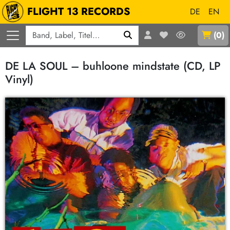
FLIGHT 13 RECORDS
DE
EN
Q
(
0
)
DE LA SOUL – buhloone mindstate (CD, LP
Vinyl)