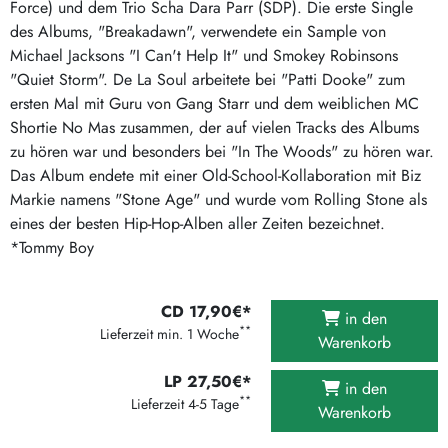
Force) und dem Trio Scha Dara Parr (SDP). Die erste Single
des Albums, "Breakadawn", verwendete ein Sample von
Michael Jacksons "I Can't Help It" und Smokey Robinsons
"Quiet Storm". De La Soul arbeitete bei "Patti Dooke" zum
ersten Mal mit Guru von Gang Starr und dem weiblichen MC
Shortie No Mas zusammen, der auf vielen Tracks des Albums
zu hören war und besonders bei "In The Woods" zu hören war.
Das Album endete mit einer Old-School-Kollaboration mit Biz
Markie namens "Stone Age" und wurde vom Rolling Stone als
eines der besten Hip-Hop-Alben aller Zeiten bezeichnet.
*Tommy Boy
CD 17,90€*
in den
**
Lieferzeit min. 1 Woche
Warenkorb
LP 27,50€*
in den
**
Lieferzeit 4-5 Tage
Warenkorb