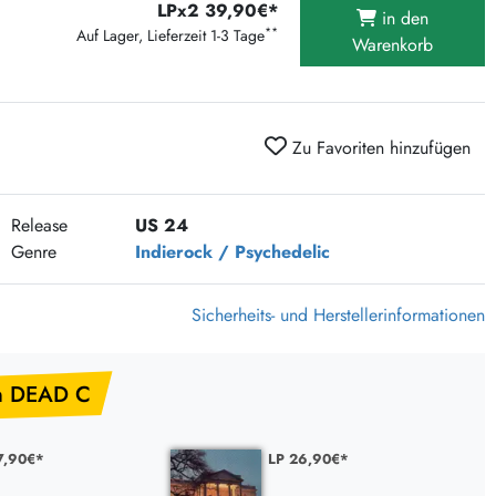
LPx2 39,90€*
375 Aktion Vinyl Q3 2026
in den
**
Auf Lager, Lieferzeit 1-3 Tage
Warenkorb
Clouds Hill & Broken Silence-Sommer-Aktion
RSD 2026
FLIGHT 13 REC. SALE
Zu Favoriten hinzufügen
Epitaph Vinyl Günstiger
Unter Schafen-Vinyl günstig
Release
US 24
Genre
Indierock / Psychedelic
Sicherheits- und Herstellerinformationen
n DEAD C
7,90€*
LP 26,90€*