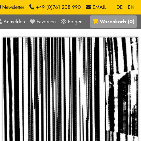
Newsletter
+49 (0)761 208 990
EMAIL
DE
EN
Anmelden
Favoriten
Folgen
Warenkorb
(
0
)