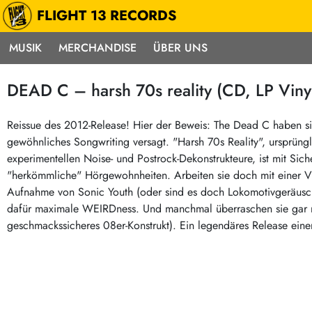
FLIGHT 13 RECORDS
MUSIK
MERCHANDISE
ÜBER UNS
Musik
Punk / HC
Electron
DEAD C – harsh 70s reality (CD, LP Viny
Alle Neuheiten
Hardcore
Neok
Pre-Order
Emo
Abst
Reissue des 2012-Release! Hier der Beweis: The Dead C haben s
gewöhnliches Songwriting versagt. "Harsh 70s Reality", ursprüng
Highlights
Postpunk / New Wave
Elec
experimentellen Noise- und Postrock-Dekonstrukteure, ist mit Sic
Exklusiv & Limitiert
Punkrock
Reggae
"herkömmliche" Hörgewohnheiten. Arbeiten sie doch mit einer Vi
Soul 
Neu auf Lager
60s / Garage
Aufnahme von Sonic Youth (oder sind es doch Lokomotivgeräusche?
dafür maximale WEIRDness. Und manchmal überraschen sie gar mi
Beat / Surf
Ska
Sonderangebote
geschmackssicheres 08er-Konstrukt). Ein legendäres Release ein
60s / Garage / R´n´R
Hiph
Midprice
Regg
Gitarre
Mehr…
Indierock / Psychedelic
deutschsprachig
Vintage-Rock / Metal
Soundtracks