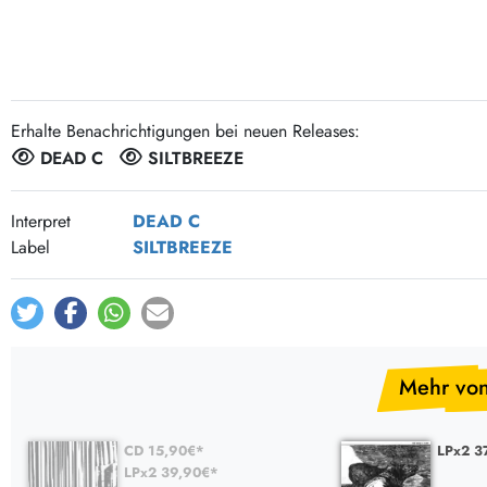
Post-Rock / Folk
LP Hüllen, Zubehör
Rock / Pop
Bücher, Fanzines etc.
Erhalte Benachrichtigungen bei neuen Releases:
DEAD C
SILTBREEZE
Interpret
DEAD C
Label
SILTBREEZE
Mehr vo
CD 15,90€*
LPx2 3
LPx2 39,90€*