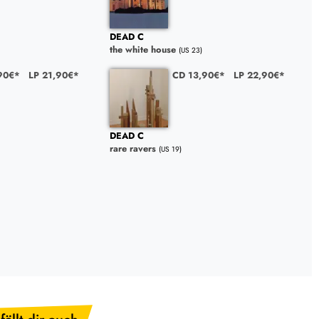
DEAD C
the white house
(US 23)
90€*
LP 21,90€*
CD 13,90€*
LP 22,90€*
DEAD C
rare ravers
(US 19)