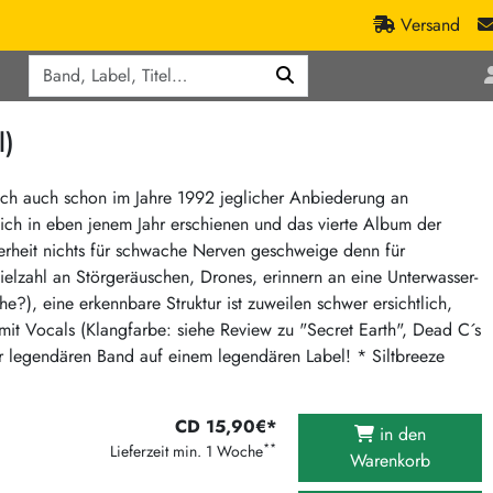
Versand
Q
ic
Aktionen
l)
lassik
Staatsakt-Aktion
ract / Ambient
Crazysane Günstiger
ich auch schon im Jahre 1992 jeglicher Anbiederung an
lich in eben jenem Jahr erschienen und das vierte Album der
tronic Goods
Fuzzorama günstiger
herheit nichts für schwache Nerven geschweige denn für
Tapete Records günstiger
/Ska
elzahl an Störgeräuschen, Drones, erinnern an eine Unterwasser-
/ Exotica / Jazz
Sunny Sunny Bastards Summer 26
), eine erkennbare Struktur ist zuweilen schwer ersichtlich,
t Vocals (Klangfarbe: siehe Review zu "Secret Earth", Dead C´s
Warner Rockerwochen
er legendären Band auf einem legendären Label! * Siltbreeze
op
Universal Vinyl Günstig
ae / Dub
International Anthem Sommer 2026
CD 15,90€*
in den
BMG Aktion
**
Lieferzeit min. 1 Woche
Warenkorb
Music on Vinyl-Aktion