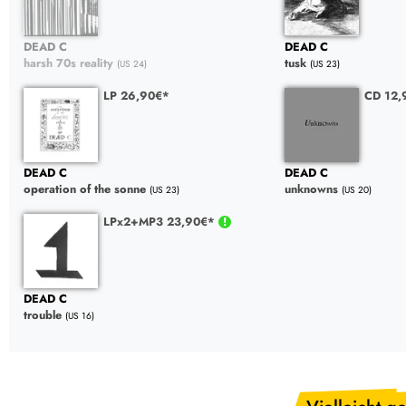
DEAD C
DEAD C
harsh 70s reality
tusk
(US 24)
(US 23)
LP 26,90€*
CD 12,
DEAD C
DEAD C
operation of the sonne
unknowns
(US 23)
(US 20)
LPx2+MP3 23,90€*
DEAD C
trouble
(US 16)