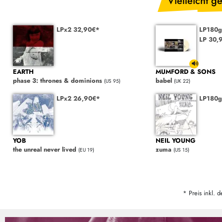
Vielleicht ge
LPx2 32,90€*
LP180g
LP 30,
EARTH
MUMFORD & SONS
phase 3: thrones & dominions
babel
(US 95)
(UK 22)
LPx2 26,90€*
LP180g
YOB
NEIL YOUNG
the unreal never lived
zuma
(EU 19)
(US 15)
* Preis inkl. d