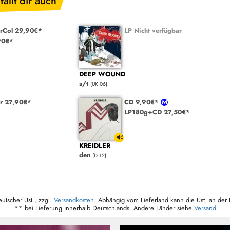
fällt dir auch
rCol 29,90€*
LP Nicht verfügbar
90€*
DEEP WOUND
s/t
(UK 06)
r 27,90€*
CD 9,90€*
LP180g+CD 27,50€*
KREIDLER
den
(D 12)
eutscher Ust., zzgl.
Versandkosten
. Abhängig vom Lieferland kann die Ust. an der 
** bei Lieferung innerhalb Deutschlands. Andere Länder siehe
Versand