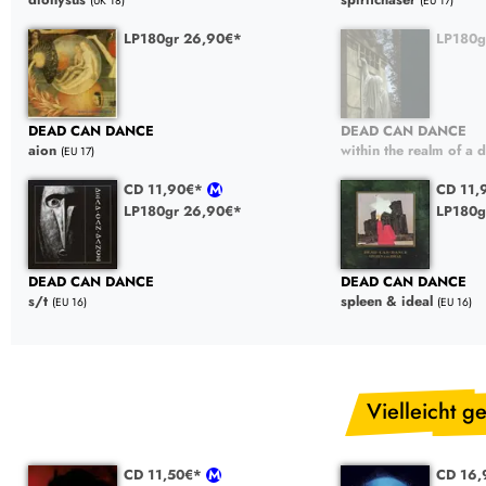
(UK 18)
(EU 17)
LP180gr 26,90€*
LP180g
DEAD CAN DANCE
DEAD CAN DANCE
aion
within the realm of a 
(EU 17)
CD 11,90€*
CD 11
LP180gr 26,90€*
LP180g
DEAD CAN DANCE
DEAD CAN DANCE
s/t
spleen & ideal
(EU 16)
(EU 16)
Vielleicht ge
CD 11,50€*
CD 16,