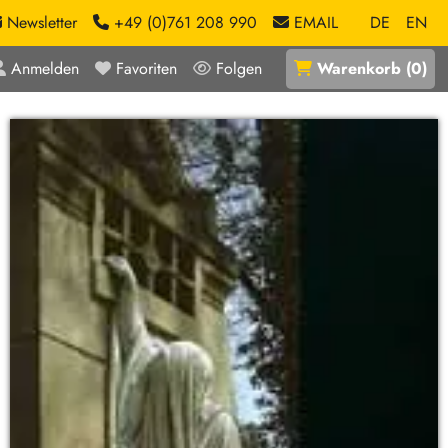
Newsletter
+49 (0)761 208 990
EMAIL
DE
EN
Anmelden
Favoriten
Folgen
Warenkorb
(
0
)