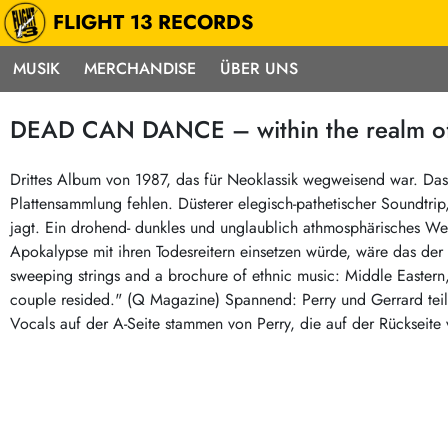
FLIGHT 13 RECORDS
MUSIK
MERCHANDISE
ÜBER UNS
Musik
Punk / HC
Electron
DEAD CAN DANCE – within the realm of a
Alle Neuheiten
Hardcore
Neok
Pre-Order
Emo
Abst
Drittes Album von 1987, das für Neoklassik wegweisend war. Das
Plattensammlung fehlen. Düsterer elegisch-pathetischer Soundtr
Highlights
Postpunk / New Wave
Elec
jagt. Ein drohend- dunkles und unglaublich athmosphärisches Werk,
Exklusiv & Limitiert
Punkrock
Reggae
Apokalypse mit ihren Todesreitern einsetzen würde, wäre das der 
Soul 
Neu auf Lager
60s / Garage
sweeping strings and a brochure of ethnic music: Middle Eastern
couple resided." (Q Magazine) Spannend: Perry und Gerrard tei
Beat / Surf
Ska
Sonderangebote
Vocals auf der A-Seite stammen von Perry, die auf der Rückseit
60s / Garage / R´n´R
Hiph
Midprice
Regg
Gitarre
Mehr…
Indierock / Psychedelic
deutschsprachig
Vintage-Rock / Metal
Soundtracks