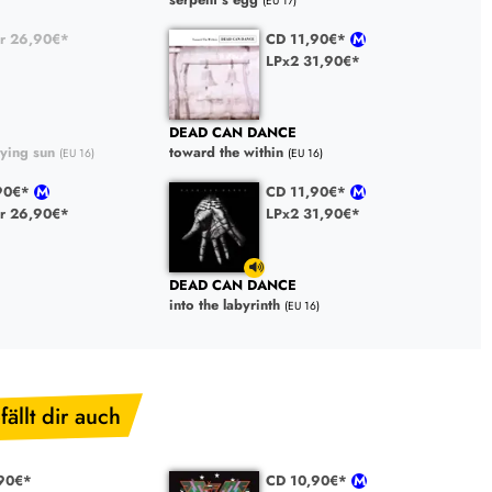
(EU 17)
r 26,90€*
CD 11,90€*
LPx2 31,90€*
DEAD CAN DANCE
dying sun
toward the within
(EU 16)
(EU 16)
,90€*
CD 11,90€*
r 26,90€*
LPx2 31,90€*
DEAD CAN DANCE
into the labyrinth
(EU 16)
fällt dir auch
90€*
CD 10,90€*