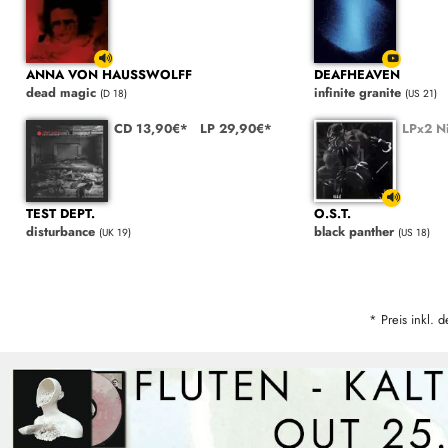
ANNA VON HAUSSWOLFF
DEAFHEAVEN
dead magic
infinite granite
(D 18)
(US 21)
CD 13,90€*
LP 29,90€*
LPx2 Ni
TEST DEPT.
O.S.T.
disturbance
black panther
(UK 19)
(US 18)
* Preis inkl. d