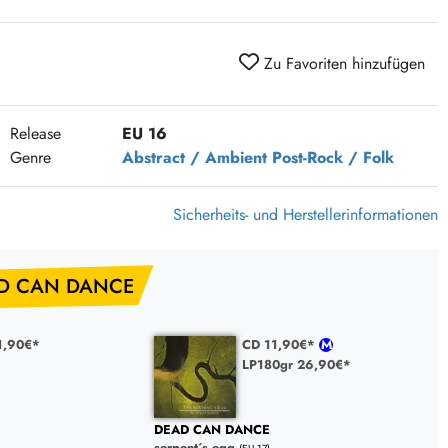
375 Aktion Vinyl Q3 2026
Clouds Hill & Broken Silence-Sommer-Aktion
Zu Favoriten hinzufügen
RSD 2026
FLIGHT 13 REC. SALE
Release
EU 16
Epitaph Vinyl Günstiger
Genre
Abstract / Ambient
Post-Rock / Folk
Unter Schafen-Vinyl günstig
Sicherheits- und Herstellerinformationen
AD CAN DANCE
1,90€*
CD 11,90€*
LP180gr 26,90€*
DEAD CAN DANCE
serpent´s egg