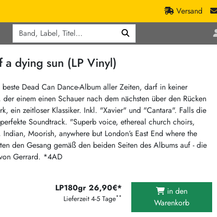
Versand
Q
ic
Aktionen
 dying sun (LP Vinyl)
lassik
Staatsakt-Aktion
ract / Ambient
Crazysane Günstiger
 beste Dead Can Dance-Album aller Zeiten, darf in keiner
ip, der einem einen Schauer nach dem nächsten über den Rücken
tronic Goods
Fuzzorama günstiger
 ein zeitloser Klassiker. Inkl. "Xavier" und "Cantara". Falls die
Tapete Records günstiger
/Ska
perfekte Soundtrack. "Superb voice, ethereal church choirs,
/ Exotica / Jazz
Sunny Sunny Bastards Summer 26
, Indian, Moorish, anywhere but London’s East End where the
lten den Gesang gemäß den beiden Seiten des Albums auf - die
Warner Rockerwochen
e von Gerrard. *4AD
op
Universal Vinyl Günstig
ae / Dub
International Anthem Sommer 2026
LP180gr 26,90€*
in den
BMG Aktion
**
Lieferzeit 4-5 Tage
Warenkorb
Music on Vinyl-Aktion