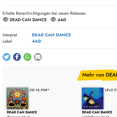
Post-Rock / Folk
LP Hüllen, Zubehör
Rock / Pop
Bücher, Fanzines etc.
Erhalte Benachrichtigungen bei neuen Releases:
DEAD CAN DANCE
4AD
Interpret
DEAD CAN DANCE
Label
4AD
Mehr von DE
CD 16,90€*
LPx2 3
DEAD CAN DANCE
DEAD CAN DANCE
dionysus
spiritchaser