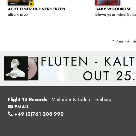
ACHT EIMER HÜHNERHERZEN
BABY WOODROSE
album
blows your mind
(D 20)
(EU 23
* Preis inkl. d
Flight 13 Records
·
Mailorder & Laden · Freiburg
EMAIL
+49 (0)761 208 990