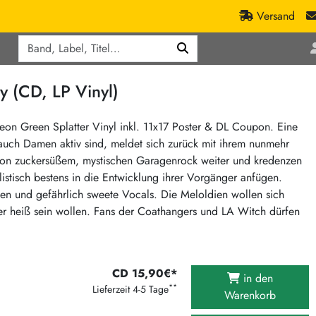
Versand
Q
ic
Aktionen
 (CD, LP Vinyl)
lassik
Staatsakt-Aktion
ract / Ambient
Crazysane Günstiger
on Green Splatter Vinyl inkl. 11x17 Poster & DL Coupon. Eine
auch Damen aktiv sind, meldet sich zurück mit ihrem nunmehr
tronic Goods
Fuzzorama günstiger
 von zuckersüßem, mystischen Garagenrock weiter und kredenzen
Tapete Records günstiger
/Ska
listisch bestens in die Entwicklung ihrer Vorgänger anfügen.
/ Exotica / Jazz
Sunny Sunny Bastards Summer 26
gen und gefährlich sweete Vocals. Die Meloldien wollen sich
oder heiß sein wollen. Fans der Coathangers und LA Witch dürfen
Warner Rockerwochen
op
Universal Vinyl Günstig
ae / Dub
International Anthem Sommer 2026
CD 15,90€*
in den
BMG Aktion
**
Lieferzeit 4-5 Tage
Warenkorb
Music on Vinyl-Aktion