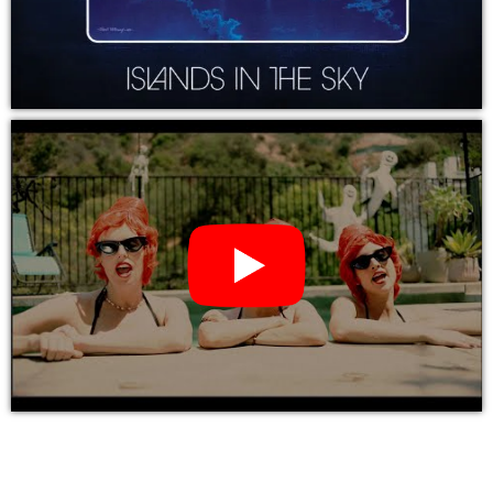
YouTube Video: DEATH VALLEY GIRLS – islands in the sky
(CD, LP Vinyl)