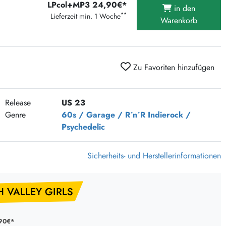
LPcol+MP3 24,90€*
375 Aktion Vinyl Q3 2026
in den
**
Lieferzeit min. 1 Woche
Warenkorb
Clouds Hill & Broken Silence-Sommer-Aktion
RSD 2026
FLIGHT 13 REC. SALE
Zu Favoriten hinzufügen
Epitaph Vinyl Günstiger
Unter Schafen-Vinyl günstig
Release
US 23
Genre
60s / Garage / R´n´R
Indierock /
Psychedelic
Sicherheits- und Herstellerinformationen
H VALLEY GIRLS
90€*