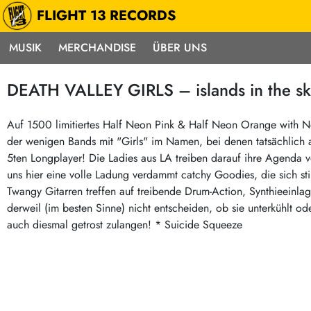
FLIGHT 13 RECORDS
MUSIK
MERCHANDISE
ÜBER UNS
Musik
Punk / HC
Electron
DEATH VALLEY GIRLS – islands in the sky
Alle Neuheiten
Hardcore
Neok
Pre-Order
Emo
Abst
Auf 1500 limitiertes Half Neon Pink & Half Neon Orange with Ne
der wenigen Bands mit "Girls" im Namen, bei denen tatsächlich 
Highlights
Postpunk / New Wave
Elec
5ten Longplayer! Die Ladies aus LA treiben darauf ihre Agenda
Exklusiv & Limitiert
Punkrock
Reggae
uns hier eine volle Ladung verdammt catchy Goodies, die sich sti
Soul 
Neu auf Lager
60s / Garage
Twangy Gitarren treffen auf treibende Drum-Action, Synthieeinla
derweil (im besten Sinne) nicht entscheiden, ob sie unterkühlt 
Beat / Surf
Ska
Sonderangebote
auch diesmal getrost zulangen! * Suicide Squeeze
60s / Garage / R´n´R
Hiph
Midprice
Regg
Gitarre
Mehr…
Indierock / Psychedelic
deutschsprachig
Vintage-Rock / Metal
Soundtracks