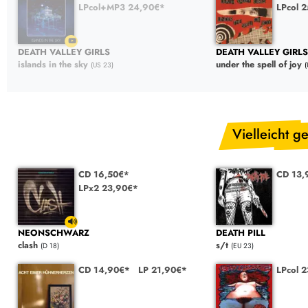
LPcol+MP3 24,90€*
LPcol 
DEATH VALLEY GIRLS
DEATH VALLEY GIRLS
islands in the sky
under the spell of joy
(US 23)
(
Vielleicht ge
CD 16,50€*
CD 13,
LPx2 23,90€*
NEONSCHWARZ
DEATH PILL
clash
s/t
(D 18)
(EU 23)
CD 14,90€*
LP 21,90€*
LPcol 