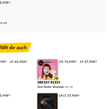
25,90€*
US 20)
fällt dir auch
90€*
LP 24,90€*
CD 15,90€*
LP 27,90€*
DRESSY BESSY
fast faster disaster
(US 19)
23,90€*
LPx2 37,90€*