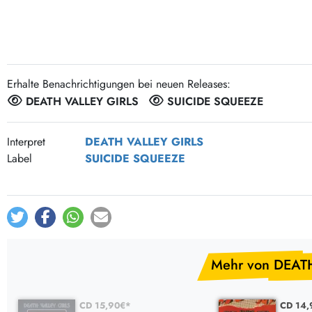
Post-Rock / Folk
LP Hüllen, Zubehör
Rock / Pop
Bücher, Fanzines etc.
Erhalte Benachrichtigungen bei neuen Releases:
DEATH VALLEY GIRLS
SUICIDE SQUEEZE
Interpret
DEATH VALLEY GIRLS
Label
SUICIDE SQUEEZE
Mehr von DEAT
CD 15,90€*
CD 14,