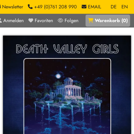
Newsletter
+49 (0)761 208 990
EMAIL
DE
EN
Anmelden
Favoriten
Folgen
Warenkorb
(
0
)