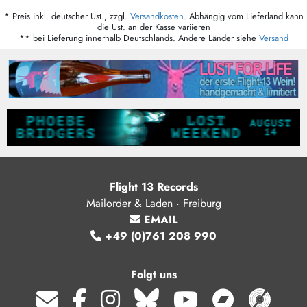
* Preis inkl. deutscher Ust., zzgl.
Versandkosten
. Abhängig vom Lieferland kann
die Ust. an der Kasse variieren
** bei Lieferung innerhalb Deutschlands. Andere Länder siehe
Versand
Flight 13 Records
Mailorder & Laden · Freiburg
EMAIL
+49 (0)761 208 990
Folgt uns