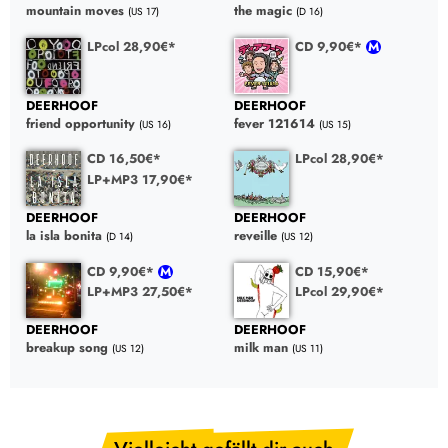
mountain moves
the magic
(US 17)
(D 16)
LPcol 28,90€*
CD 9,90€*
DEERHOOF
DEERHOOF
friend opportunity
fever 121614
(US 16)
(US 15)
CD 16,50€*
LPcol 28,90€*
LP+MP3 17,90€*
DEERHOOF
DEERHOOF
la isla bonita
reveille
(D 14)
(US 12)
CD 9,90€*
CD 15,90€*
LP+MP3 27,50€*
LPcol 29,90€*
DEERHOOF
DEERHOOF
breakup song
milk man
(US 12)
(US 11)