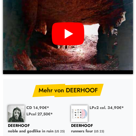
YouTube Video: DEERHOOF – future teenage cave artists (CD,
Kassette, LP Vinyl)
Mehr von DEERHOOF
CD 14,90€*
LPx2 col. 34,90€*
LPcol 27,50€*
DEERHOOF
DEERHOOF
noble and godlike in ruin
runners four
(US 25)
(US 23)