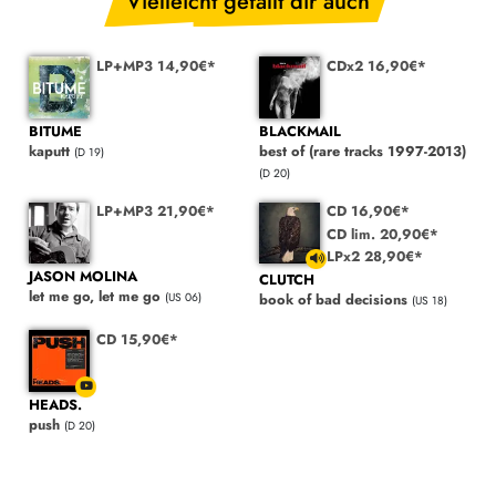
Vielleicht gefällt dir auch
LP+MP3 14,90€*
CDx2 16,90€*
BITUME
BLACKMAIL
kaputt
best of (rare tracks 1997-2013)
(D 19)
(D 20)
LP+MP3 21,90€*
CD 16,90€*
CD lim. 20,90€*
LPx2 28,90€*
JASON MOLINA
CLUTCH
let me go, let me go
(US 06)
book of bad decisions
(US 18)
CD 15,90€*
HEADS.
push
(D 20)