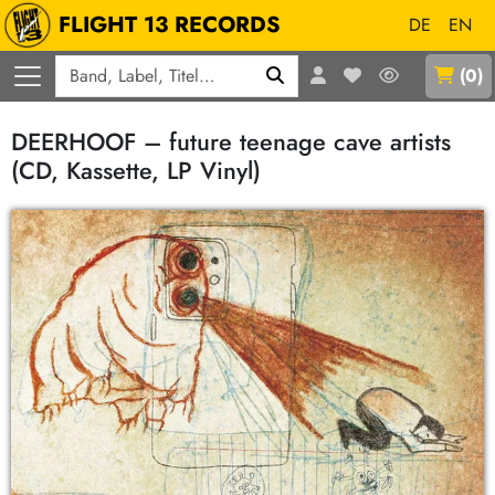
FLIGHT 13 RECORDS
DE
EN
Q
(
0
)
DEERHOOF – future teenage cave artists
(CD, Kassette, LP Vinyl)