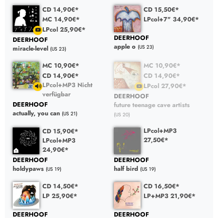
CD 14,90€*
CD 15,50€*
MC 14,90€*
LPcol+7" 34,90€*
LPcol 25,90€*
DEERHOOF
DEERHOOF
apple o
(US 23)
miracle-level
(US 23)
MC 10,90€*
MC 10,90€*
CD 14,90€*
CD 14,90€*
LPcol+MP3 Nicht
LPcol 27,90€*
verfügbar
DEERHOOF
DEERHOOF
future teenage cave artists
actually, you can
(US 21)
(US 20)
LPcol+MP3
CD 15,90€*
27,50€*
LPcol+MP3
24,90€*
DEERHOOF
DEERHOOF
half bird
holdypaws
(US 19)
(US 19)
CD 14,50€*
CD 16,50€*
LP 25,90€*
LP+MP3 21,90€*
DEERHOOF
DEERHOOF