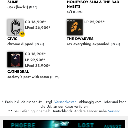
SLIME
HONEYBOY SLIM & THE BAD
HABITS
3!+7(hoch1)
(D 25)
s/t
(EU 25)
CD 16,90€*
LP 22,90€*
LPcol 26,90€*
CIVIC
THE DWARVES
chrome dipped
rex everything expanded
(US 25)
(US 25)
CD 18,90€*
LP 29,90€*
LPcol 33,90€*
CATHEDRAL
society´s pact with satan
(EU 25)
* Preis inkl. deutscher Ust., zzgl.
Versandkosten
. Abhängig vom Lieferland kann
die Ust. an der Kasse variieren
** bei Lieferung innerhalb Deutschlands. Andere Länder siehe
Versand