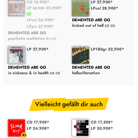
CD 15,90€*
LP 27,90€*
LP
20,90€*
LPcol 28,90€*
23,90€
LPcol 26,90€*
DEMENTED ARE GO
kicked out of hell
LPpic 27,90€*
(US 25)
DEMENTED ARE GO
psychotic mutilation
(EU 25)
LP 27,90€*
LP180gr 32,90€*
DEMENTED ARE GO
DEMENTED ARE GO
in sickness & in health
hellucifernation
(US 25)
Vielleicht gefällt dir auch
CD 17,90€*
CD 17,50€*
LP 24,90€*
LP 30,90€*