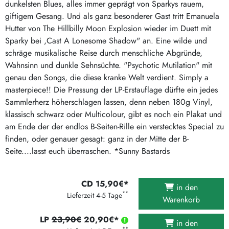
dunkelsten Blues, alles immer geprägt von Sparkys rauem,
giftigem Gesang. Und als ganz besonderer Gast tritt Emanuela
Hutter von The Hillbilly Moon Explosion wieder im Duett mit
Sparky bei ,Cast A Lonesome Shadow" an. Eine wilde und
schräge musikalische Reise durch menschliche Abgründe,
Wahnsinn und dunkle Sehnsüchte. "Psychotic Mutilation" mit
genau den Songs, die diese kranke Welt verdient. Simply a
masterpiece!! Die Pressung der LP-Erstauflage dürfte ein jedes
Sammlerherz höherschlagen lassen, denn neben 180g Vinyl,
klassisch schwarz oder Multicolour, gibt es noch ein Plakat und
am Ende der der endlos B-Seiten-Rille ein verstecktes Special zu
finden, oder genauer gesagt: ganz in der Mitte der B-
Seite....lasst euch überraschen. *Sunny Bastards
CD 15,90€*
in den
**
Lieferzeit 4-5 Tage
Warenkorb
LP
23,90€
20,90€*
in den
**