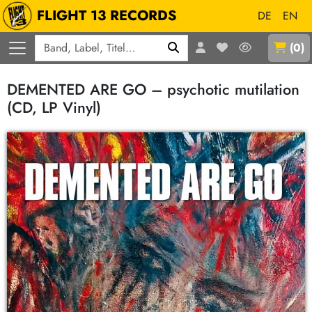
FLIGHT 13 RECORDS
DE
EN
Q
(
0
)
DEMENTED ARE GO – psychotic mutilation
(CD, LP Vinyl)