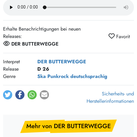
Der Osten Bleibt Stabil
Scheiße Bleibt Scheiße
Die Welt Ist Am Arsch
Erhalte Benachrichtigungen bei neuen
Küssen
Releases:
Favorit
Nur Ein Paar Ideen
DER BUTTERWEGGE
Bacardy Feeling
Straßenbahn Nach Kasachstan
Interpret
DER BUTTERWEGGE
Release
D 26
Genre
Ska
Punkrock
deutschsprachig
Sicherheits- und
Herstellerinformationen
Mehr von DER BUTTERWEGGE