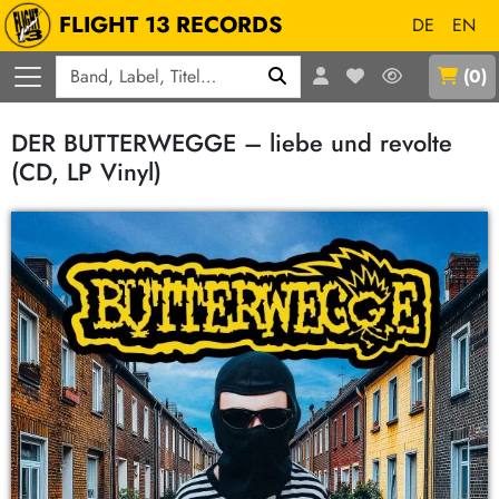
FLIGHT 13 RECORDS
DE
EN
Q
(
0
)
DER BUTTERWEGGE – liebe und revolte
(CD, LP Vinyl)