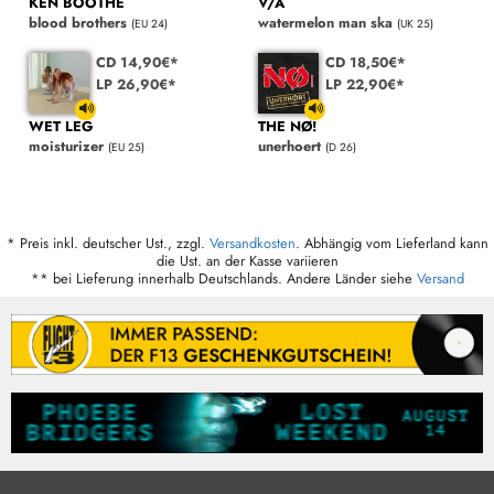
KEN BOOTHE
V/A
blood brothers
watermelon man ska
(EU 24)
(UK 25)
CD 14,90€*
CD 18,50€*
LP 26,90€*
LP 22,90€*
WET LEG
THE NØ!
moisturizer
unerhoert
(EU 25)
(D 26)
* Preis inkl. deutscher Ust., zzgl.
Versandkosten
. Abhängig vom Lieferland kann
die Ust. an der Kasse variieren
** bei Lieferung innerhalb Deutschlands. Andere Länder siehe
Versand