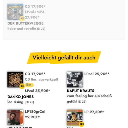
CD 17,90€*
LPcol+MP3
27,90€*
DER BUTTERWEGGE
liebe und revolte
(D 26)
Vielleicht gefällt dir auch
CD 17,90€*
LPcol 25,90€*
CD lim. ausverkauft
LPcol 35,90€*
KAPUT KRAUTS
vom feeling her ein scheiß
DANKO JONES
gefühl
leo rising
(D 25)
(EU 25)
LP180grCol
LP 27,50€*
29,90€*