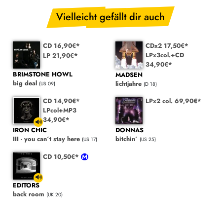
Vielleicht gefällt dir auch
CD 16,90€*
CDx2 17,50€*
LPx3col.+CD
LP 21,90€*
34,90€*
BRIMSTONE HOWL
MADSEN
big deal
lichtjahre
(US 09)
(D 18)
CD 14,90€*
LPx2 col. 69,90€*
LPcol+MP3
34,90€*
DONNAS
IRON CHIC
bitchin´
III - you can´t stay here
(US 25)
(US 17)
CD 10,50€*
EDITORS
back room
(UK 20)