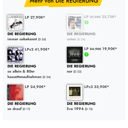
Mehr von DIE REGIERUNG
LP
23,75€*
LP 27,90€*
27,90€
DIE REGIERUNG
DIE REGIERUNG
immer unbekannt
unten
(D 26)
(D 24)
LP
19,90€*
LPx2 41,90€*
24,90€
DIE REGIERUNG
DIE REGIERUNG
so allein & 80er
nur
(D 23)
kassettenaufnahmen
(D 24)
LP 24,90€*
LPx2 33,90€*
DIE REGIERUNG
DIE REGIERUNG
so drauf
live 1994
(D 17)
(D 15)