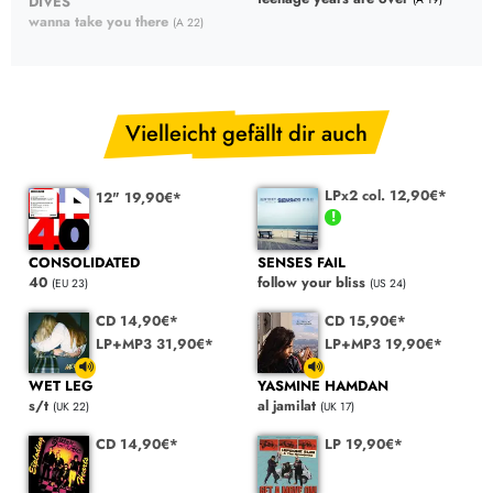
DIVES
wanna take you there
(A 22)
Vielleicht gefällt dir auch
LPx2 col. 12,90€*
12" 19,90€*
CONSOLIDATED
SENSES FAIL
40
follow your bliss
(EU 23)
(US 24)
CD 14,90€*
CD 15,90€*
LP+MP3 31,90€*
LP+MP3 19,90€*
WET LEG
YASMINE HAMDAN
s/t
al jamilat
(UK 22)
(UK 17)
CD 14,90€*
LP 19,90€*