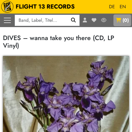
FLIGHT 13 RECORDS
DE
EN
Q
(
0
)
DIVES – wanna take you there (CD, LP
Vinyl)